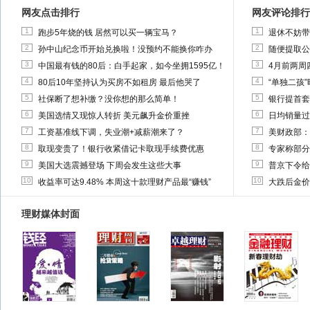
网友点击排行
网友评论排行
1
1
跑步5年烧的钱 居然可以买一辆宝马？
退休不妨带
2
2
孙中山纪念币开始兑换啦！没预约不能换你咋办
随便提取公
3
3
中国最有钱的80后：白手起家，如今坐拥1595亿！
4月前两周
4
4
80后10年坚持认为买房不如租房 最后他哭了
“单独二孩
5
5
社保断了想补缴？没你想的那么简单！
银行提首套
6
6
美国选情又现惊人转折 美元飙升金价重挫
日均销量过
7
7
工资基准线下调，失业潮+减薪潮来了？
美财政部：
8
8
取现变贵了！银行收紧借记卡取现手续费优惠
专家称部分
9
9
美国大选震撼登场 下周会发生这些大事
普京下令给
10
10
收益率可达9.48% 本周这十款理财产品最“赚钱”
大跌后金价
理财媒体封面