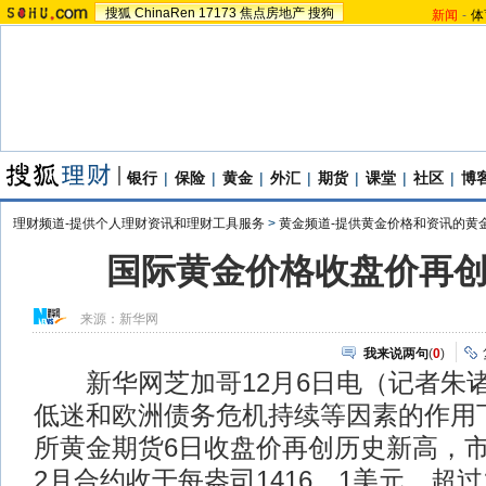
搜狐
ChinaRen
17173
焦点房地产
搜狗
新闻
-
体
银行
|
保险
|
黄金
|
外汇
|
期货
|
课堂
|
社区
|
博
理财频道-提供个人理财资讯和理财工具服务
>
黄金频道-提供黄金价格和资讯的黄
国际黄金价格收盘价再
来源：
新华网
我来说两句
(
0
)
新华网芝加哥12月6日电（记者朱
低迷和欧洲债务危机持续等因素的作用
所黄金期货6日收盘价再创历史新高，
2月合约收于每盎司1416．1美元，超过