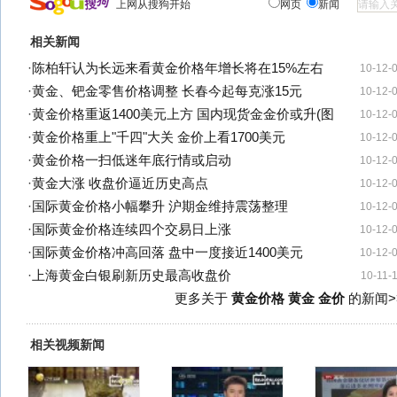
上网从搜狗开始
网页
新闻
相关新闻
·
陈柏轩认为长远来看黄金价格年增长将在15%左右
10-12-
·
黄金、钯金零售价格调整 长春今起每克涨15元
10-12-
·
黄金价格重返1400美元上方 国内现货金金价或升(图
10-12-
·
黄金价格重上"千四"大关 金价上看1700美元
10-12-
·
黄金价格一扫低迷年底行情或启动
10-12-
·
黄金大涨 收盘价逼近历史高点
10-12-
·
国际黄金价格小幅攀升 沪期金维持震荡整理
10-12-
·
国际黄金价格连续四个交易日上涨
10-12-
·
国际黄金价格冲高回落 盘中一度接近1400美元
10-12-
·
上海黄金白银刷新历史最高收盘价
10-11-
更多关于
黄金价格 黄金 金价
的新闻>
相关视频新闻