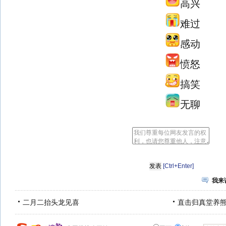
高兴
难过
感动
愤怒
搞笑
无聊
[Ctrl+Enter]
我来
二月二抬头龙见喜
直击归真堂养