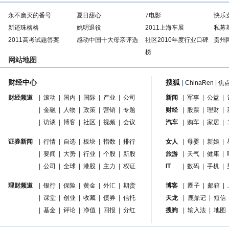
永不磨灭的番号
夏日甜心
7电影
快乐
新还珠格格
姚明退役
2011上海车展
私募
2011高考试题答案
感动中国十大母亲评选
社区2010年度行业口碑
贵州
榜
网站地图
财经中心
搜狐
|
ChinaRen
|
焦
财经频道
|
滚动
|
国内
|
国际
|
产业
|
公司
新闻
|
军事
|
公益
|
|
金融
|
人物
|
政策
|
营销
|
专题
财经
|
股票
|
理财
|
|
访谈
|
博客
|
社区
|
视频
|
会议
汽车
|
购车
|
家居
|
证券新闻
|
行情
|
自选
|
板块
|
指数
|
排行
女人
|
母婴
|
新娘
|
|
要闻
|
大势
|
行业
|
个股
|
新股
旅游
|
天气
|
健康
|
|
公司
|
全球
|
港股
|
主力
|
权证
IT
|
数码
|
手机
|
理财频道
|
银行
|
保险
|
黄金
|
外汇
|
期货
博客
|
圈子
|
邮箱
|
|
课堂
|
创业
|
收藏
|
债券
|
信托
天龙
|
鹿鼎记
|
短信
|
基金
|
评论
|
净值
|
回报
|
分红
搜狗
|
输入法
|
地图