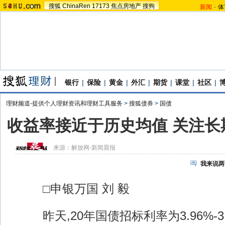
搜狐
ChinaRen
17173
焦点房地产
搜狗
新闻
-
体
银行
|
保险
|
黄金
|
外汇
|
期货
|
课堂
|
社区
|
理财频道-提供个人理财资讯和理财工具服务
>
搜狐债券
>
国债
收益率接近于历史均值 关注长
来源：
解放网-新闻晨报
我来说两
□申银万国 刘 毅
昨天,20年国债招标利率为3.96%-3.