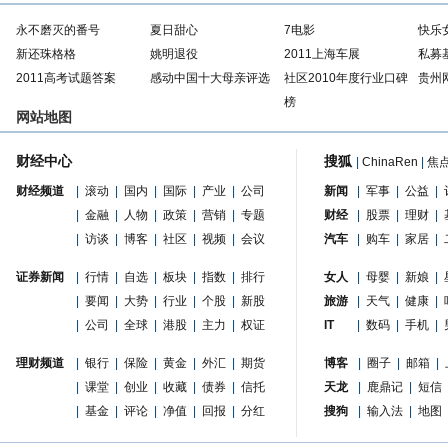
永不磨灭的番号
夏日甜心
7电影
快乐
新还珠格格
姚明退役
2011上海车展
私募
2011高考试题答案
感动中国十大母亲评选
社区2010年度行业口碑
贵州
榜
网站地图
财经中心
搜狐
|
ChinaRen
|
焦
财经频道
|
滚动
|
国内
|
国际
|
产业
|
公司
新闻
|
军事
|
公益
|
|
金融
|
人物
|
政策
|
营销
|
专题
财经
|
股票
|
理财
|
|
访谈
|
博客
|
社区
|
视频
|
会议
汽车
|
购车
|
家居
|
证券新闻
|
行情
|
自选
|
板块
|
指数
|
排行
女人
|
母婴
|
新娘
|
|
要闻
|
大势
|
行业
|
个股
|
新股
旅游
|
天气
|
健康
|
|
公司
|
全球
|
港股
|
主力
|
权证
IT
|
数码
|
手机
|
理财频道
|
银行
|
保险
|
黄金
|
外汇
|
期货
博客
|
圈子
|
邮箱
|
|
课堂
|
创业
|
收藏
|
债券
|
信托
天龙
|
鹿鼎记
|
短信
|
基金
|
评论
|
净值
|
回报
|
分红
搜狗
|
输入法
|
地图