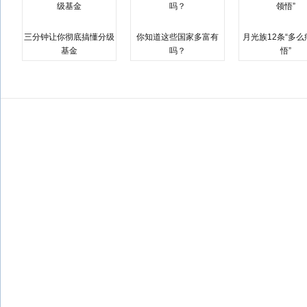
三分钟让你彻底搞懂分级
你知道这些国家多富有
月光族12条“多
基金
吗？
悟”