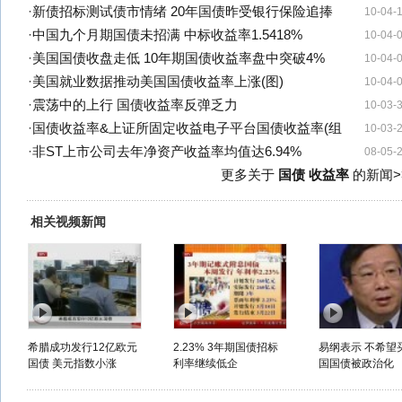
·
新债招标测试债市情绪 20年国债昨受银行保险追捧
10-04-
·
中国九个月期国债未招满 中标收益率1.5418%
10-04-
·
美国国债收盘走低 10年期国债收益率盘中突破4%
10-04-
·
美国就业数据推动美国国债收益率上涨(图)
10-04-
·
震荡中的上行 国债收益率反弹乏力
10-03-
·
国债收益率&上证所固定收益电子平台国债收益率(组
10-03-
·
非ST上市公司去年净资产收益率均值达6.94%
08-05-
更多关于
国债 收益率
的新闻>
相关视频新闻
希腊成功发行12亿欧元
2.23% 3年期国债招标
易纲表示 不希望
国债 美元指数小涨
利率继续低企
国国债被政治化