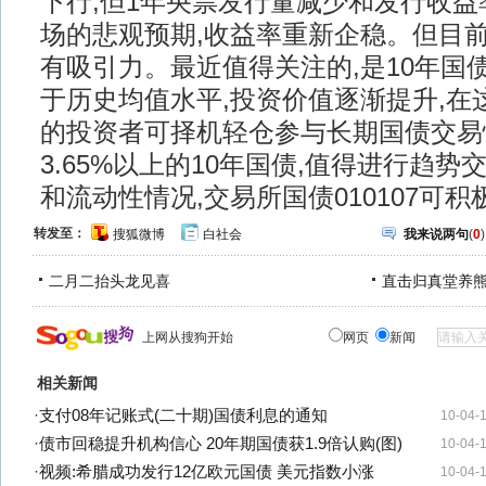
下行,但1年央票发行量减少和发行收益
场的悲观预期,收益率重新企稳。但目
有吸引力。最近值得关注的,是10年国
于历史均值水平,投资价值逐渐提升,在
的投资者可择机轻仓参与长期国债交易
3.65%以上的10年国债,值得进行趋势
和流动性情况,交易所国债010107
转发至：
搜狐微博
白社会
我来说两句
(
0
)
二月二抬头龙见喜
直击归真堂养
上网从搜狗开始
网页
新闻
相关新闻
·
支付08年记账式(二十期)国债利息的通知
10-04-
·
债市回稳提升机构信心 20年期国债获1.9倍认购(图)
10-04-
·
视频:希腊成功发行12亿欧元国债 美元指数小涨
10-04-