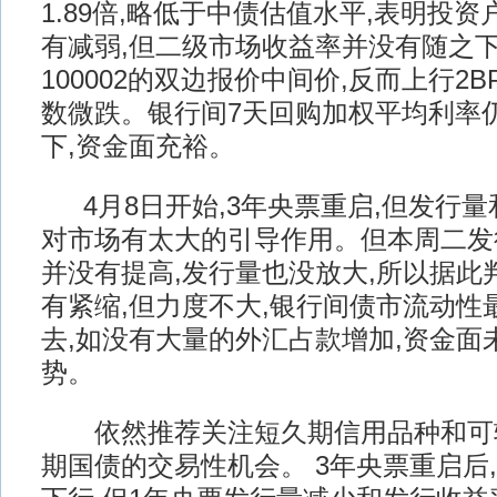
1.89倍,略低于中债估值水平,表明投
有减弱,但二级市场收益率并没有随之下
100002的双边报价中间价,反而上行2
数微跌。银行间7天回购加权平均利率仍
下,资金面充裕。
4月8日开始,3年央票重启,但发行
对市场有太大的引导作用。但本周二发
并没有提高,发行量也没放大,所以据此
有紧缩,但力度不大,银行间债市流动性
去,如没有大量的外汇占款增加,资金面
势。
依然推荐关注短久期信用品种和可转
期国债的交易性机会。 3年央票重启后