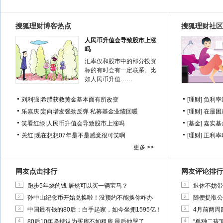
搜狐理财博客热点
搜狐理财社区
人民币升值会导致股市上涨
吗
汇率仅和股市中的部分投资
标的有时会有一定联系。比
如人民币升值……
刘利强
|
希腊获救黄金基本面有所改变
[理财]
负利率
乐嘉庆
|
定向增发强劲反弹 私募基金业绩回暖
[理财]
在最困
笑看红绿
|
人民币升值会导致股市上涨吗
[基金]
嘉实基
关红
|
现在想想07年是不是感觉很可笑啊
[理财]
正利率
更多 >>
网友点击排行
网友评论排行
1
1
跑步5年烧的钱 居然可以买一辆宝马？
退休不妨带
2
2
孙中山纪念币开始兑换啦！没预约不能换你咋办
随便提取公
3
3
中国最有钱的80后：白手起家，如今坐拥1595亿！
4月前两周
4
4
80后10年坚持认为买房不如租房 最后他哭了
“单独二孩