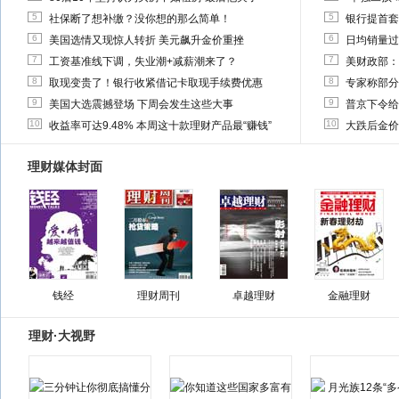
5
5
社保断了想补缴？没你想的那么简单！
银行提首套
6
6
美国选情又现惊人转折 美元飙升金价重挫
日均销量过
7
7
工资基准线下调，失业潮+减薪潮来了？
美财政部：
8
8
取现变贵了！银行收紧借记卡取现手续费优惠
专家称部分
9
9
美国大选震撼登场 下周会发生这些大事
普京下令给
10
10
收益率可达9.48% 本周这十款理财产品最“赚钱”
大跌后金价
理财媒体封面
钱经
理财周刊
卓越理财
金融理财
理财·大视野