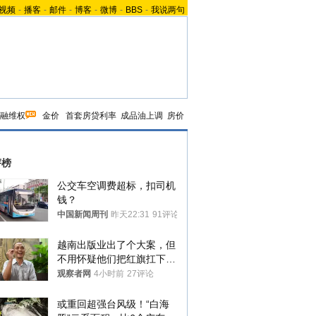
视频
-
播客
-
邮件
-
博客
-
微博
-
BBS
-
我说两句
融维权
金价
首套房贷利率
成品油上调
房价
评榜
公交车空调费超标，扣司机
钱？
中国新闻周刊
昨天22:31
91评论
越南出版业出了个大案，但
不用怀疑他们把红旗扛下去
的决心
观察者网
4小时前
27评论
或重回超强台风级！“白海