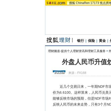
搜狐
ChinaRen
17173
焦点房
银行
|
保险
|
黄金
|
理财频道-提供个人理财资讯和理财工具服务
>
外盘人民币升值炒
来源：
FX168
近几个交易日来，一年期NDF市场美
价为6.6100。这样算来，人民币兑
能够反映市场的预期，但是NDF市场
反映人民币的未来走势，只有3个月N