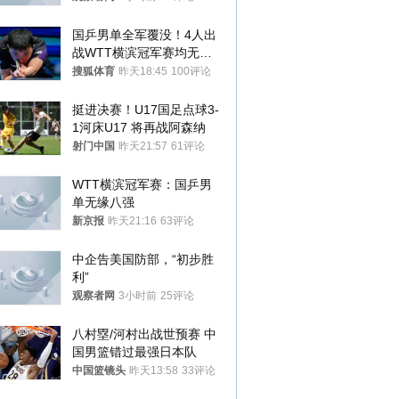
国乒男单全军覆没！4人出
战WTT横滨冠军赛均无缘
八强
搜狐体育
昨天18:45
100评论
挺进决赛！U17国足点球3-
1河床U17 将再战阿森纳
射门中国
昨天21:57
61评论
WTT横滨冠军赛：国乒男
单无缘八强
新京报
昨天21:16
63评论
中企告美国防部，“初步胜
利”
观察者网
3小时前
25评论
八村塁/河村出战世预赛 中
国男篮错过最强日本队
中国篮镜头
昨天13:58
33评论