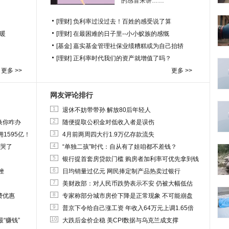
的感冒来讲……
[理财]
负利率过没过去！百姓的感受说了算
暖
[理财]
在最困难的日子里--小小蚁族的感慨
[基金]
嘉实基金管理社保业绩糟糕或为自己抬轿
[理财]
正利率时代我们的资产就增值了吗？
更多 >>
更多 >>
网友评论排行
1
退休不妨带带孙 解放80后年轻人
2
换你咋办
随便提取公积金对低收入者是误伤
3
1595亿！
4月前两周四大行1.9万亿存款流失
4
他哭了
“单独二孩”时代：自从有了娃咱都不差钱？
5
银行提首套房贷款门槛 购房者加利率可优先拿到钱
6
挫
日均销量过亿元 网民捧定制产品热卖过银行
7
美财政部：对人民币跌势表示不安 仍被大幅低估
8
费优惠
专家称部分城市房价下降是正常现象 不可能崩盘
9
普京下令给自己涨工资 年收入64万元上调1.65倍
10
“赚钱”
大跌后金价企稳 美CPI数据与乌克兰成支撑