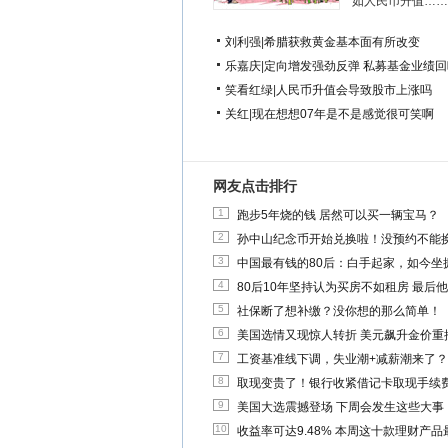
如人民币升值……
刘利强
|
希腊获救黄金基本面有所改变
乐嘉庆
|
定向增发强劲反弹 私募基金业绩回
笑看红绿
|
人民币升值会导致股市上涨吗
关红
|
现在想想07年是不是感觉很可笑啊
网友点击排行
1
跑步5年烧的钱 居然可以买一辆宝马？
2
孙中山纪念币开始兑换啦！没预约不能
3
中国最有钱的80后：白手起家，如今坐拥
4
80后10年坚持认为买房不如租房 最后
5
社保断了想补缴？没你想的那么简单！
6
美国选情又现惊人转折 美元飙升金价重
7
工资基准线下调，失业潮+减薪潮来了？
8
取现变贵了！银行收紧借记卡取现手续
9
美国大选震撼登场 下周会发生这些大事
10
收益率可达9.48% 本周这十款理财产品最