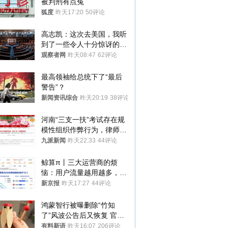
被判刑有点冤
狐度
昨天17:20
50评论
高志凯：这次去美国，我听
到了一些令人十分惊讶的消
息
观察者网
昨天08:47
62评论
最高领袖给总统下了“最后
警告”？
新闻资讯综合
昨天20:19
38评论
河南“三支一扶”考试存在规
模性组织作弊行为，律师：
涉嫌非法获取国家秘密罪等
九派新闻
昨天22:33
44评论
罪名
鲸算π丨三大运营商的烦
恼：用户流量越用越多，收
入却越来越少
新京报
昨天17:27
44评论
鸿蒙智行被曝删除“竹知
了”风波公告后又恢复 官媒
曾力挺：劝华为要大度的，
有料新语
昨天16:07
206评论