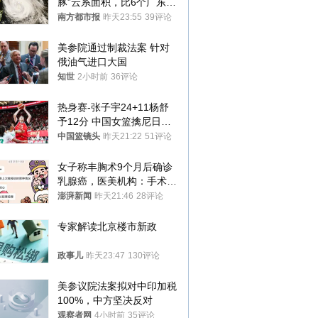
豚”云系面积，比6个广东还
大！深圳官方：注意这件事
南方都市报
昨天23:55
39评论
美参院通过制裁法案 针对
俄油气进口大国
知世
2小时前
36评论
热身赛-张子宇24+11杨舒
予12分 中国女篮擒尼日利
亚
中国篮镜头
昨天21:22
51评论
女子称丰胸术9个月后确诊
乳腺癌，医美机构：手术不
可能引发癌症，建议走司法
澎湃新闻
昨天21:46
28评论
途径
专家解读北京楼市新政
政事儿
昨天23:47
130评论
美参议院法案拟对中印加税
100%，中方坚决反对
观察者网
4小时前
35评论