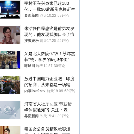
宇树王兴兴身家已超180
亿，一批90后新贵也将诞生
界面新闻
昨天10:22
59评论
朱洁静自曝患癌是前男友发
现的：他发现我胸口长了痘
搜狐娱乐
前天17:25
55评论
又是北大数院07级！苏炜杰
获“统计学界的诺贝尔奖”
环球网
昨天14:57
30评论
放过中国电力企业吧！印度
的招商，从来都是一场精准
收割
内幕live9zov
前天19:09
63评论
河南省人社厅回应“带薪错
峰休假通知”引关注：表述
不够准确，待修改后印发
界面新闻
昨天15:41
39评论
泰国女公务员精致妆容爆