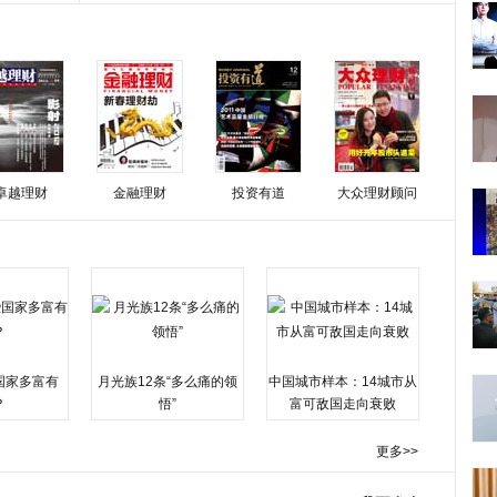
卓越理财
金融理财
投资有道
大众理财顾问
国家多富有
月光族12条“多么痛的领
中国城市样本：14城市从
？
悟”
富可敌国走向衰败
更多>>