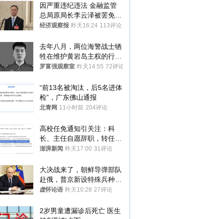
因严重违纪违法 金融监管
总局原局长李云泽被罢免全
国人大代表
经济观察报
昨天16:24
113评论
去年八月，两位海警战士牺
牲在维护黄岩岛主权的行动
中
罗富强观察室
昨天14:55
72评论
“前13名被淘汰，后5名进体
检”，广东佛山通报
北青网
11小时前
204评论
高校任免通知引关注：科
长、主任自愿辞职，转任思
政辅导员
澎湃新闻
昨天17:00
31评论
大决战来了，朝鲜导弹部队
赴俄，普京新设特殊兵种，
76岁老将扛旗
虚怀论语
昨天10:28
27评论
2岁男童遭漏诊后死亡 医生