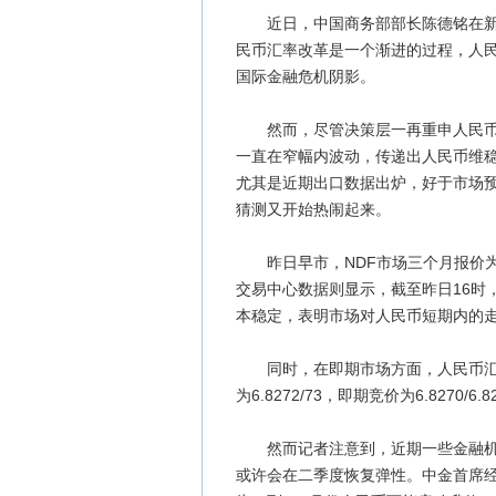
近日，中国商务部部长陈德铭在新闻
民币汇率改革是一个渐进的过程，人
国际金融危机阴影。
然而，尽管决策层一再重申人民币保
一直在窄幅内波动，传递出人民币维
尤其是近期出口数据出炉，好于市场预
猜测又开始热闹起来。
昨日早市，NDF市场三个月报价为6.
交易中心数据则显示，截至昨日16时
本稳定，表明市场对人民币短期内的
同时，在即期市场方面，人民币汇率
为6.8272/73，即期竞价为6.8270/6.8
然而记者注意到，近期一些金融机构
或许会在二季度恢复弹性。中金首席