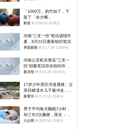
你们适不适合？
「1000万」的竹知了，下
架了「余大嘴」
豹变
昨天08:00
81评论
河南“三支一扶”笔试成绩作
废，8月22日重新组织笔试
界面新闻
昨天17:30
118评论
河南公安机关查实“三支一
扶”招募笔试存在组织作弊
犯罪行为
新京报
昨天16:28
291评论
17岁少年景区河道遇难：父
亲目睹涨水儿子被冲走，当
地排除上游泄洪，家属盼厘
新黄河
昨天15:15
30评论
清责任
男子平均每天睡眠7小时，
却三年2次脑梗，医生：这
样睡觉更伤身
大众网
昨天09:36
23评论