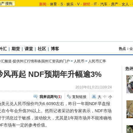
地产
搜狗
新闻
-
体育
-
S
-
娱乐
-
V
-
财经
-
IT
-
汽车
-
房产
-
女人
-
外汇
|
期货
|
课堂
|
社区
|
博客
热点：
金
外汇频道-提供外汇行情和各国外汇资讯的门户
>
人民币
>
人民币汇率
热
风再起 NDF预期年升幅逾3%
2010年01月21日09:24
我来说两句
(
1
)
复制链接
大
中
小
元兑人民币报价均为6.6090左右，昨日一年期NDF早盘报
美元在今年会升值3%以上。然而记者采访的专家表示，NDF市场
对于消息过于敏感，波动较大，尤其是1年期市场并不能准确地
DF市场有一定的参考价值。