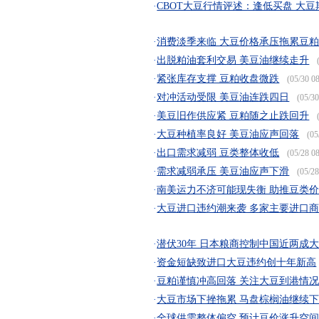
·
CBOT大豆行情评述：逢低买盘 大
·
消费淡季来临 大豆价格承压拖累豆
·
出脱粕油套利交易 美豆油继续走升
(
·
紧张库存支撑 豆粕收盘微跌
(05/30 08
·
对冲活动受限 美豆油连跌四日
(05/30
·
美豆旧作供应紧 豆粕随之止跌回升
(
·
大豆种植率良好 美豆油应声回落
(05
·
出口需求减弱 豆类整体收低
(05/28 08
·
需求减弱承压 美豆油应声下滑
(05/28
·
南美运力不济可能现失衡 助推豆类
·
大豆进口违约潮来袭 多家主要进口
·
潜伏30年 日本粮商控制中国近两成
·
资金短缺致进口大豆违约创十年新高
·
豆粕谨慎冲高回落 关注大豆到港情
·
大豆市场下挫拖累 马盘棕榈油继续
·
全球供需整体偏空 预计豆价涨升空