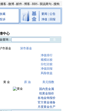
播客
-
微博
-
邮件
-
博客
-
BBS
-
我说两句
-
搜狗
收藏
要闻
|
公告
投诉
净值
|
回报
情中心
金查询：
沪市基金
深市基金
净值排行
规模比较
分红比较
净值回报
风险收益
黄 金
原 油
美元指数
国内贵金属
纸黄金报价
各地金饰报价
官方黄金储备
月度黄金生产