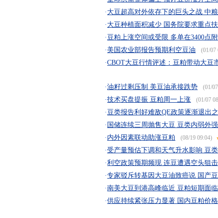
·
大豆超高对外依存下的巨头之战 中
·
大豆种植面积减少 国务院要求重点
·
豆粕上涨空间或受限 多单在3400点
·
美国农业部报告预期利空豆油
(01/07 
·
CBOT大豆行情评述：豆粕带动大豆
·
油籽过剩压制 美豆油承接跌势
(01/07
·
技术买盘提振 豆粕周一上涨
(01/07 08
·
豆类报告利好难敌QE政策逐渐退出
·
国储连续三周抛售大豆 豆类内弱外
·
内外因素联动助涨豆粕
(08/19 09:04)
·
受产量预估下调和天气升水影响 豆
·
利空政策预期频现 连豆遭遇空头狙击(
·
专家驳斥转基因大豆油致癌说 国产
·
南美大豆到港高峰临近 豆粕短期面
·
供应持续紧张压力显著 国内豆粕价