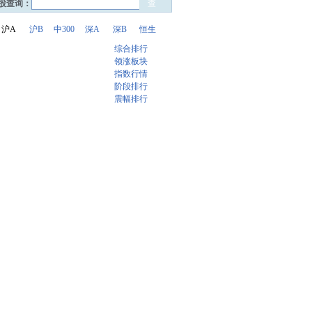
股查询：
沪A
沪B
中300
深A
深B
恒生
综合排行
领涨板块
指数行情
阶段排行
震幅排行