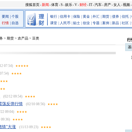
搜狐首页
-
新闻
-
体育
-
S
-
娱乐
-
V
-
财经
-
IT
-
汽车
-
房产
-
女人
-
视频
-
要闻
|
个股
银行
|
信用卡
|
保险
|
黄金
|
外汇
|
期货
|
债券
|
信托
|
行情
|
自选
课堂
|
人民币
|
贴士
|
创业
|
专题
|
案例
|
新品
|
社区
|
务
>
期货
>
农产品
>
豆类
行
基
12 07:54)
★★★★★
07:54)
★★★★
★★★★
★★★
变
(02/12 09:54)
★★★★
震荡反弹行情
(02/10 08:56)
★★★★
/22 09:04)
★★★★
 09:36)
★★★★
燃情”大涨
(11/13 09:23)
★★★★