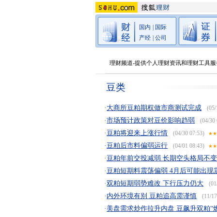
国内
|
国际
产经
|
公司
理财频道-提供个人理财资讯和理财工具服
豆类
·
大商所豆粕期权做市商测试完成
(05/
·
市场预计政策对豆价影响趋弱
(04/30 
·
豆粕将迎来上涨行情
(04/30 07:53)
★
·
豆粕后市料偏弱运行
(04/01 08:43)
★
·
豆粕年前交投减弱 长期空头格局不
·
豆粕短期料震荡偏弱 4月后可能出现
·
双粕短期弱势难改 下行压力仍大
(01
·
内外环境有别 豆粕追高需谨慎
(11/17
·
美盘需求炒作拉升内盘 豆飙升双粕“