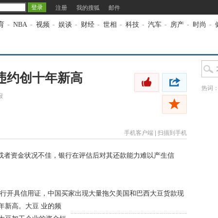
注册
我的搜狐
邮件
育
-
NBA
-
视频
-
娱谈
-
财经
-
世相
-
科技
-
汽车
-
房产
-
时尚
-
违约创十年新高
热词
报
手机客户端
|
扫描到手机
或者资金状况不佳，银行在评估后对其还款能力难以产生信
开具信用证，中国买家出现大量拖欠美国和巴西大豆货款现
0年新高。大豆
业的频