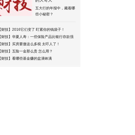
的大哥大
五大行的年报中，藏着哪
些小秘密？
【财技】
2016它们变了 盯紧你的钱袋子！
【财技】
华夏人寿：一些保险产品比银行存款强
【财技】
买房要缴这么多税 太吓人了！
【财技】
五险一金那么贵 怎么用？
【财技】
看哪些基金赚的盆满钵满