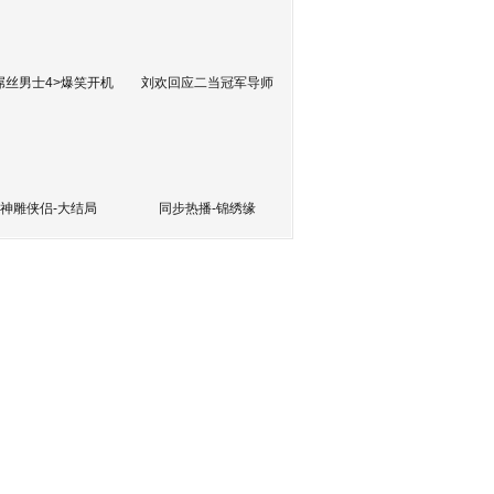
屌丝男士4>爆笑开机
刘欢回应二当冠军导师
神雕侠侣-大结局
同步热播-锦绣缘