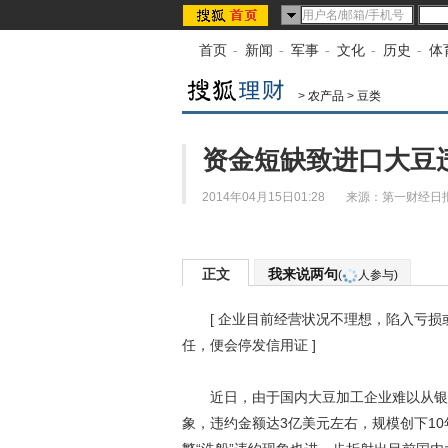
首页
-
新闻
-
军事
-
文化
-
历史
-
体
>
农产品
>
豆类
资金短缺致进口大豆
2014年04月15日01:28
来源：
第一财经日
正文
我来说两句
(
人参与)
[ 企业目前经营状况不理想，陷入亏损
任，便会停发信用证 ]
近日，由于国内大豆加工企业难以从银行
象，违约金额达3亿美元左右，规模创下1