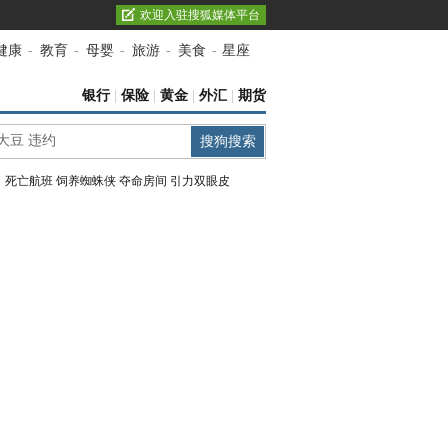
欢迎入驻搜狐媒体平台
健康
-
教育
-
母婴
-
旅游
-
美食
-
星座
银行
|
保险
|
黄金
|
外汇
|
期货
：
死亡航班
饲养蜘蛛侠
夺命房间
引力双眼皮