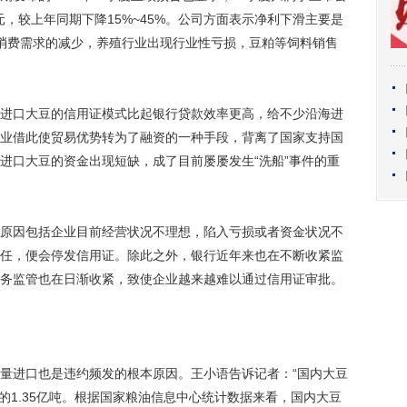
04万元，较上年同期下降15%~45%。公司方面表示净利下滑主要是
及消费需求的减少，养殖行业出现行业性亏损，豆粕等饲料销售
口大豆的信用证模式比起银行贷款效率更高，给不少沿海进
业借此使贸易优势转为了融资的一种手段，背离了国家支持国
进口大豆的资金出现短缺，成了目前屡屡发生“洗船”事件的重
因包括企业目前经营状况不理想，陷入亏损或者资金状况不
任，便会停发信用证。除此之外，银行近年来也在不断收紧监
务监管也在日渐收紧，致使企业越来越难以通过信用证审批。
进口也是违约频发的根本原因。王小语告诉记者：“国内大豆
013的1.35亿吨。根据国家粮油信息中心统计数据来看，国内大豆