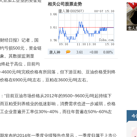
内大豆加工企业的资金短
相关公司股票走势
财经日报》记者，国
约亏损500元，资金链
唐人神
3.61
+0.00
0.00%
象。其数据监测显
始终处于高位，目前均
00~4600元/吨完税价格有所回落，但下游豆粕、豆油价格受到终
在6900元/吨左右，豆粕在3600元/吨左右。
豆油市场价格从2012年的9500~9600元/吨起持续下
而豆粕受到养殖业的低迷影响，消费需求也进一步减弱，价格
业普遍开工率仅30%~40%，而往年普遍在50%~60%左
今
Z）近期发布的2014年一季度业绩预告也显示，一季度归属于上市公