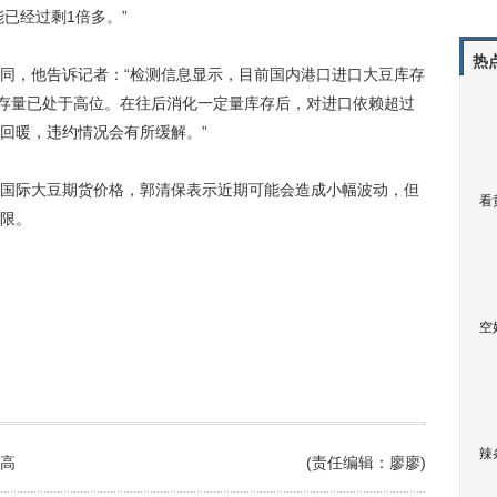
能已经过剩1倍多。”
热
，他告诉记者：“检测信息显示，目前国内港口进口大豆库存
吨的库存量已处于高位。在往后消化一定量库存后，对进口依赖超过
度回暖，违约情况会有所缓解。”
际大豆期货价格，郭清保表示近期可能会造成小幅波动，但
看
限。
空
辣
高
(责任编辑：廖廖)