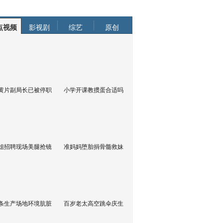
点视频
影视剧
综艺
原创
黄片副局长已被停职
小学开课教掼蛋合适吗
姐招聘现场美腿抢镜
准妈妈堕胎捐骨髓救妹
条生产场地环境肮脏
百岁老太高空跳伞庆生