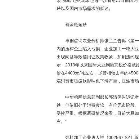
繁“洗船”违约现象也进一步折射出目前国
缺以及国内市场需求的低迷。
资金链短缺
卓创咨询农业分析师张兰兰告诉《第一
内的压榨企业陷入亏损，企业加工一吨大豆
出现问题导致信用证政策收紧，加剧违约现
示，2013年以来国际大豆到港完税价格就
价在4400元/吨左右，尽管相较去年的45
端消费市场疲软影响也下滑严重，豆油市场价格
中华粮网信息部副部长郭清保告诉记者：“目前
跌，但依旧处于消费疲软、有价无市阶段。
受挫严重。根据调研情况来看，目前大豆加工企
右。”
饲料加工企业
唐人神
（002567.S