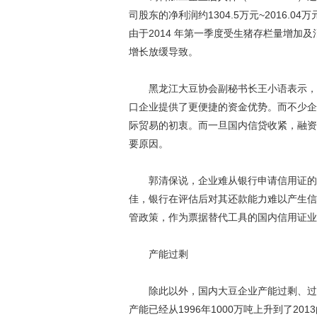
司股东的净利润约1304.5万元~2016.
由于2014 年第一季度受生猪存栏量增加
增长放缓导致。
黑龙江大豆协会副秘书长王小语表示，进
口企业提供了更便捷的资金优势。而不少企
际贸易的初衷。而一旦国内信贷收紧，融资
要原因。
郭清保说，企业难从银行申请信用证的原
佳，银行在评估后对其还款能力难以产生信
管政策，作为票据替代工具的国内信用证业
产能过剩
除此以外，国内大豆企业产能过剩、过量
产能已经从1996年1000万吨上升到了2