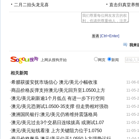
二月二抬头龙见喜
直击归真堂养
[Ctrl+Enter]
我来
上网从搜狗开始
网页
新闻
相关新闻
·
希腊获援安抚市场信心 澳元/美元小幅收涨
11-06-
·
商品价格反弹支持澳元/美元回升至1.0500上方
11-05-
·
澳元/美元刷新逾1个月低点 有进一步下行空间
11-05-
·
澳元/美元恐测试1.0500-35支撑 但走势相对强劲
11-05-
·
澳洲国民银行:澳元/美元仍将维持震荡格局
11-05-
·
澳元/美元过去3个交易日连续拔高 或测试1.07
11-05-
·
澳元/美元短线看涨 上方关键阻力位于1.0750
11-05-
·
商品价格飙升 澳元/美元位于1.0550上方强势运行
11-04-