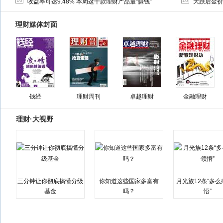
10
10
收益率可达9.48% 本周这十款理财产品最“赚钱”
大跌后金价
理财媒体封面
钱经
理财周刊
卓越理财
金融理财
理财·大视野
三分钟让你彻底搞懂分级
你知道这些国家多富有
月光族12条“多
基金
吗？
悟”