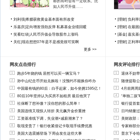
标的有时会有一定联系。比
如人民币升值……
刘利强
|
希腊获救黄金基本面有所改变
[理财]
负利率
乐嘉庆
|
定向增发强劲反弹 私募基金业绩回暖
[理财]
在最困
笑看红绿
|
人民币升值会导致股市上涨吗
[基金]
嘉实基
关红
|
现在想想07年是不是感觉很可笑啊
[理财]
正利率
更多 >>
网友点击排行
网友评论排行
1
1
跑步5年烧的钱 居然可以买一辆宝马？
退休不妨带
2
2
孙中山纪念币开始兑换啦！没预约不能换你咋办
随便提取公
3
3
中国最有钱的80后：白手起家，如今坐拥1595亿！
4月前两周
4
4
80后10年坚持认为买房不如租房 最后他哭了
“单独二孩
5
5
社保断了想补缴？没你想的那么简单！
银行提首套
6
6
美国选情又现惊人转折 美元飙升金价重挫
日均销量过
7
7
工资基准线下调，失业潮+减薪潮来了？
美财政部：
8
8
取现变贵了！银行收紧借记卡取现手续费优惠
专家称部分
9
9
美国大选震撼登场 下周会发生这些大事
普京下令给