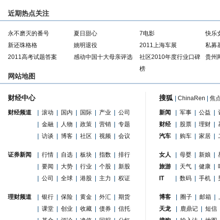
近期热点关注
永不磨灭的番号
夏日甜心
7电影
快乐
新还珠格格
姚明退役
2011上海车展
私募
2011高考试题答案
感动中国十大母亲评选
社区2010年度行业口碑
贵州
榜
网站地图
财经中心
搜狐
|
ChinaRen
|
焦
财经频道
|
滚动
|
国内
|
国际
|
产业
|
公司
新闻
|
军事
|
公益
|
|
金融
|
人物
|
政策
|
营销
|
专题
财经
|
股票
|
理财
|
|
访谈
|
博客
|
社区
|
视频
|
会议
汽车
|
购车
|
家居
|
证券新闻
|
行情
|
自选
|
板块
|
指数
|
排行
女人
|
母婴
|
新娘
|
|
要闻
|
大势
|
行业
|
个股
|
新股
旅游
|
天气
|
健康
|
|
公司
|
全球
|
港股
|
主力
|
权证
IT
|
数码
|
手机
|
理财频道
|
银行
|
保险
|
黄金
|
外汇
|
期货
博客
|
圈子
|
邮箱
|
|
课堂
|
创业
|
收藏
|
债券
|
信托
天龙
|
鹿鼎记
|
短信