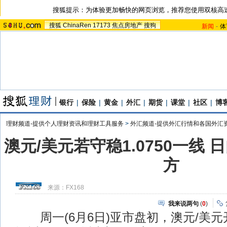
搜狐提示：为体验更加畅快的网页浏览，推荐您使用双核高
搜狐
ChinaRen
17173
焦点房地产
搜狗
新闻
-
体
银行
|
保险
|
黄金
|
外汇
|
期货
|
课堂
|
社区
|
博
理财频道-提供个人理财资讯和理财工具服务
>
外汇频道-提供外汇行情和各国外汇
澳元/美元若守稳1.0750一线 日
方
来源：
FX168
我来说两句
(
0
)
周一(6月6日)亚市盘初，澳元/美元