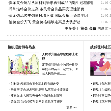
·
揭示黄金饰品从原料到雏形再到成品的诞生过程(图)
11-03-
·
呼和浩特金价走高 市民黄金饰品买卖理性消费
11-02-
·
黄金饰品淡季销量只增不减 国际金价上扬是主因
11-02-
·
油价金价齐飞 黄金价格继续走高是大势所趋
11-02-
更多关于
黄金 金价
的新闻>
搜狐理财博客热点
搜狐理财社区
人民币升值会导致股市上涨
吗
汇率仅和股市中的部分投资
标的有时会有一定联系。比
如人民币升值……
刘利强
|
希腊获救黄金基本面有所改变
[理财]
负利率
乐嘉庆
|
定向增发强劲反弹 私募基金业绩回暖
[理财]
在最困
笑看红绿
|
人民币升值会导致股市上涨吗
[基金]
嘉实基
关红
|
现在想想07年是不是感觉很可笑啊
[理财]
正利率
更多 >>