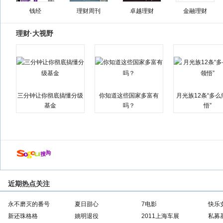
钱经
理财周刊
卓越理财
金融理财
理财·大视野
三分钟让你彻底搞懂分级
你知道这些国家多富有
月光族12条“多
基金
吗？
悟”
近期热点关注
永不磨灭的番号
夏日甜心
7电影
快乐
新还珠格格
姚明退役
2011上海车展
私募