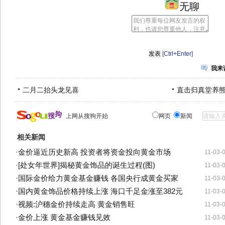
无聊
[Ctrl+Enter]
我来
二月二抬头龙见喜
直击归真堂养
上网从搜狗开始
网页
新闻
相关新闻
·
金价逼近历史新高 投资者将资金投向黄金市场
11-03-
·
[处女年世界]揭秘黄金饰品的诞生过程(图)
11-03-
·
国际金价给力黄金基金赚钱 各国央行成黄金买家
11-03-
·
国内黄金饰品价格持续上涨 海口千足金涨至382元
11-03-
·
视频:沪穗金价持续走高 黄金销售旺
11-03-
·
金价上涨 黄金基金赚钱见效
11-03-