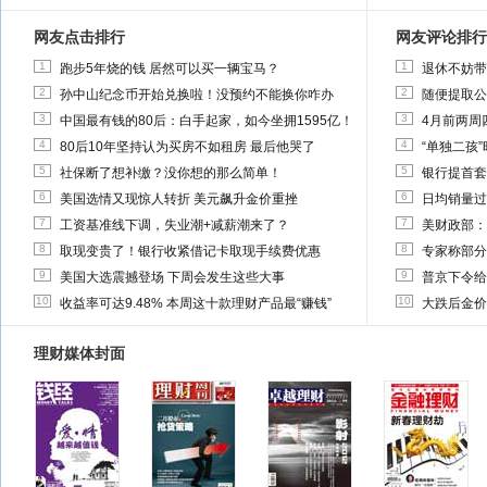
网友点击排行
网友评论排行
1
1
跑步5年烧的钱 居然可以买一辆宝马？
退休不妨带
2
2
孙中山纪念币开始兑换啦！没预约不能换你咋办
随便提取公
3
3
中国最有钱的80后：白手起家，如今坐拥1595亿！
4月前两周
4
4
80后10年坚持认为买房不如租房 最后他哭了
“单独二孩
5
5
社保断了想补缴？没你想的那么简单！
银行提首套
6
6
美国选情又现惊人转折 美元飙升金价重挫
日均销量过
7
7
工资基准线下调，失业潮+减薪潮来了？
美财政部：
8
8
取现变贵了！银行收紧借记卡取现手续费优惠
专家称部分
9
9
美国大选震撼登场 下周会发生这些大事
普京下令给
10
10
收益率可达9.48% 本周这十款理财产品最“赚钱”
大跌后金价
理财媒体封面