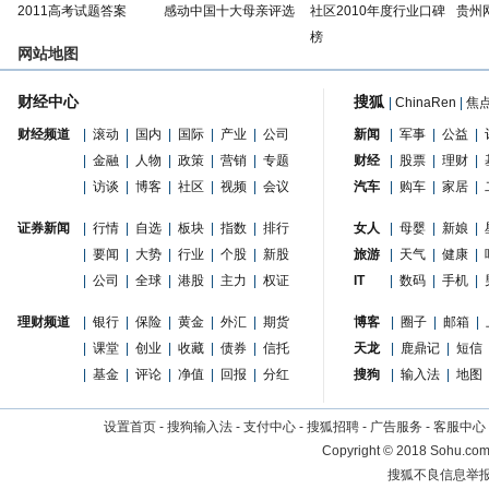
2011高考试题答案
感动中国十大母亲评选
社区2010年度行业口碑
贵州
榜
网站地图
财经中心
搜狐
|
ChinaRen
|
焦
财经频道
|
滚动
|
国内
|
国际
|
产业
|
公司
新闻
|
军事
|
公益
|
|
金融
|
人物
|
政策
|
营销
|
专题
财经
|
股票
|
理财
|
|
访谈
|
博客
|
社区
|
视频
|
会议
汽车
|
购车
|
家居
|
证券新闻
|
行情
|
自选
|
板块
|
指数
|
排行
女人
|
母婴
|
新娘
|
|
要闻
|
大势
|
行业
|
个股
|
新股
旅游
|
天气
|
健康
|
|
公司
|
全球
|
港股
|
主力
|
权证
IT
|
数码
|
手机
|
理财频道
|
银行
|
保险
|
黄金
|
外汇
|
期货
博客
|
圈子
|
邮箱
|
|
课堂
|
创业
|
收藏
|
债券
|
信托
天龙
|
鹿鼎记
|
短信
|
基金
|
评论
|
净值
|
回报
|
分红
搜狗
|
输入法
|
地图
设置首页
-
搜狗输入法
-
支付中心
-
搜狐招聘
-
广告服务
-
客服中心
Copyright
©
2018 Sohu.com 
搜狐不良信息举