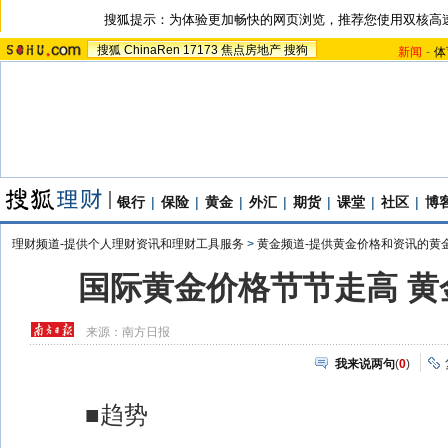
搜狐提示：为体验更加畅快的网页浏览，推荐您使用双核高
搜狐
ChinaRen
17173
焦点房地产
搜狗
新闻
-
体
银行
|
保险
|
黄金
|
外汇
|
期货
|
课堂
|
社区
|
博
理财频道-提供个人理财资讯和理财工具服务
>
黄金频道-提供黄金价格和资讯的黄
国际黄金价格节节走高 黄
来源：
南方日报
我来说两句
(
0
)
■趋势