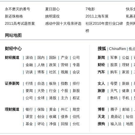
永不磨灭的番号
夏日甜心
7电影
快乐
新还珠格格
姚明退役
2011上海车展
私募
2011高考试题答案
感动中国十大母亲评选
社区2010年度行业口碑
贵州
榜
网站地图
财经中心
搜狐
|
ChinaRen
|
焦
财经频道
|
滚动
|
国内
|
国际
|
产业
|
公司
新闻
|
军事
|
公益
|
|
金融
|
人物
|
政策
|
营销
|
专题
财经
|
股票
|
理财
|
|
访谈
|
博客
|
社区
|
视频
|
会议
汽车
|
购车
|
家居
|
证券新闻
|
行情
|
自选
|
板块
|
指数
|
排行
女人
|
母婴
|
新娘
|
|
要闻
|
大势
|
行业
|
个股
|
新股
旅游
|
天气
|
健康
|
|
公司
|
全球
|
港股
|
主力
|
权证
IT
|
数码
|
手机
|
理财频道
|
银行
|
保险
|
黄金
|
外汇
|
期货
博客
|
圈子
|
邮箱
|
|
课堂
|
创业
|
收藏
|
债券
|
信托
天龙
|
鹿鼎记
|
短信
|
基金
|
评论
|
净值
|
回报
|
分红
搜狗
|
输入法
|
地图