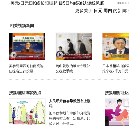
·
美元/日元日K线长阳崛起 破5日均线确认短线见底
08-03-
更多关于
日元 周四
的新闻>
相关视频新闻
美参院周四对伯南克连
鸠山就政治献金办理补
日本首相鸠山被
任提名进行投票
交税款手续
报个税7千万日元
搜狐理财博客热点
搜狐理财社区
人民币升值会导致股市上涨
吗
汇率仅和股市中的部分投资
标的有时会有一定联系。比
如人民币升值……