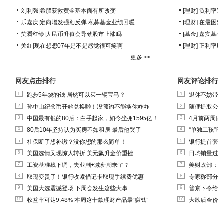
刘利强
|
希腊获救黄金基本面有所改变
[理财]
负利率
乐嘉庆
|
定向增发强劲反弹 私募基金业绩回暖
[理财]
在最困
笑看红绿
|
人民币升值会导致股市上涨吗
[基金]
嘉实基
关红
|
现在想想07年是不是感觉很可笑啊
[理财]
正利率
更多 >>
网友点击排行
网友评论排行
1
1
跑步5年烧的钱 居然可以买一辆宝马？
退休不妨带
2
2
孙中山纪念币开始兑换啦！没预约不能换你咋办
随便提取公
3
3
中国最有钱的80后：白手起家，如今坐拥1595亿！
4月前两周
4
4
80后10年坚持认为买房不如租房 最后他哭了
“单独二孩
5
5
社保断了想补缴？没你想的那么简单！
银行提首套
6
6
美国选情又现惊人转折 美元飙升金价重挫
日均销量过
7
7
工资基准线下调，失业潮+减薪潮来了？
美财政部：
8
8
取现变贵了！银行收紧借记卡取现手续费优惠
专家称部分
9
9
美国大选震撼登场 下周会发生这些大事
普京下令给
10
10
收益率可达9.48% 本周这十款理财产品最“赚钱”
大跌后金价