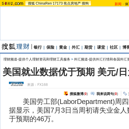
搜狐
ChinaRen
17173
焦点房地产
搜狗
新闻
-
体
银行
|
保险
|
黄金
|
外汇
|
期货
|
课堂
|
社区
|
博
理财频道-提供个人理财资讯和理财工具服务
>
外汇频道-提供外汇行情和各国外汇
美国就业数据优于预期 美元/
来源：
FX168
搜狐微博
(
0
)
我来说两句
(
0
)
美国劳工部(LaborDepartment)周
据显示，美国7月3日当周初请失业金人数
于预期的46万。