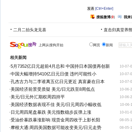
[Ctrl+Enter]
搜狐微博
(
0
)
我来
二月二抬头龙见喜
直击归真堂养
上网从搜狗开始
网页
新闻
相关新闻
·
5月7352亿日元超前4月总和 中国持日本国债再创新
10-07-
·
中国大幅增持5410亿日元日债 违约可能性小
10-07-
·
孔杰古力与二李谁离五亿日元更近 真富豪在日本
10-07-
·
美国经济前景受质疑 美元/日元跌至8周低点
10-06-
·
美元/日元外汇期权周四持平
10-06-
·
美国经济数据表现不佳 美元/日元周四小幅收低
10-06-
·
日元周四尾盘暴跌 美元指数稳步反弹上涨
10-01-
·
受油价暴跌暴涨影响 现货金周四收于上影长阳
08-05-
·
摩根大通:周四美国数据可能改变美元/日元走势
08-05-