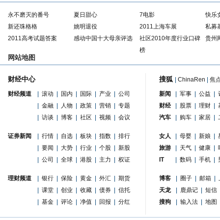
永不磨灭的番号
夏日甜心
7电影
快乐
新还珠格格
姚明退役
2011上海车展
私募
2011高考试题答案
感动中国十大母亲评选
社区2010年度行业口碑
贵州
榜
网站地图
财经中心
搜狐
|
ChinaRen
|
焦
财经频道
|
滚动
|
国内
|
国际
|
产业
|
公司
新闻
|
军事
|
公益
|
|
金融
|
人物
|
政策
|
营销
|
专题
财经
|
股票
|
理财
|
|
访谈
|
博客
|
社区
|
视频
|
会议
汽车
|
购车
|
家居
|
证券新闻
|
行情
|
自选
|
板块
|
指数
|
排行
女人
|
母婴
|
新娘
|
|
要闻
|
大势
|
行业
|
个股
|
新股
旅游
|
天气
|
健康
|
|
公司
|
全球
|
港股
|
主力
|
权证
IT
|
数码
|
手机
|
理财频道
|
银行
|
保险
|
黄金
|
外汇
|
期货
博客
|
圈子
|
邮箱
|
|
课堂
|
创业
|
收藏
|
债券
|
信托
天龙
|
鹿鼎记
|
短信
|
基金
|
评论
|
净值
|
回报
|
分红
搜狗
|
输入法
|
地图