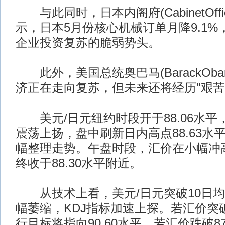
与此同时，日本内阁府(CabinetOff
示，日本5月份核心机械订单月降9.1
企业投资复苏的脆弱势头。
此外，美国总统奥巴马(BarackOba
济正在走向复苏，但未来还将经历"艰苦
美元/日元纽约时段开于88.06水平
震荡上扬，盘中刷新日内高点88.63水
幅整理走势。午盘时段，汇价在小幅冲
终收于88.30水平附近。
从技术上看，美元/日元突破10日均
幅萎缩，KDJ指标加速上探。若汇价突破
行目标将指向90.60水平。若汇价跌破8