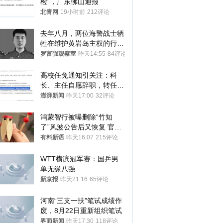
检”，广东佛山通报
北青网
19小时前
212评论
去年八月，两位海警战士牺
牲在维护黄岩岛主权的行动
中
罗富强观察室
昨天14:55
84评论
高校任免通知引关注：科
长、主任自愿辞职，转任思
政辅导员
澎湃新闻
昨天17:00
32评论
鸿蒙智行被曝删除“竹知
了”风波公告后又恢复 官媒
曾力挺：劝华为要大度的，
有料新语
昨天16:07
215评论
你们适不适合？
WTT横滨冠军赛：国乒男
单无缘八强
新京报
昨天21:16
65评论
河南“三支一扶”笔试成绩作
废，8月22日重新组织笔试
界面新闻
昨天17:30
118评论