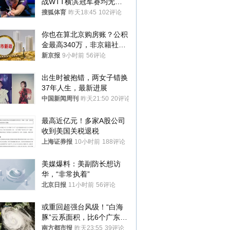
战WTT横滨冠军赛均无缘
八强
搜狐体育
昨天18:45
102评论
你也在算北京购房账？公积
金最高340万，非京籍社保
1年
新京报
9小时前
56评论
出生时被抱错，两女子错换
37年人生，最新进展
中国新闻周刊
昨天21:50
20评论
最高近亿元！多家A股公司
收到美国关税退税
上海证券报
10小时前
188评论
美媒爆料：美副防长想访
华，“非常执着”
北京日报
11小时前
56评论
或重回超强台风级！“白海
豚”云系面积，比6个广东还
大！深圳官方：注意这件事
南方都市报
昨天23:55
39评论