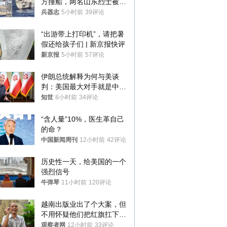
方撞船，两名山东烈士被授
武警最高荣誉
兵器志
5小时前
39评论
“出游带上打印机”，请把暑
假还给孩子们 | 新京报快评
新京报
5小时前
57评论
伊朗总统解释为何与美谈
判：美国最大对手就是中
国，但他们也在对话
知世
8小时前
34评论
“含人量”10%，医生革自己
的命？
中国新闻周刊
12小时前
42评论
历史性一天，给美国的一个
强烈信号
牛弹琴
11小时前
120评论
越南出版业出了个大案，但
不用怀疑他们把红旗扛下去
的决心
观察者网
12小时前
33评论