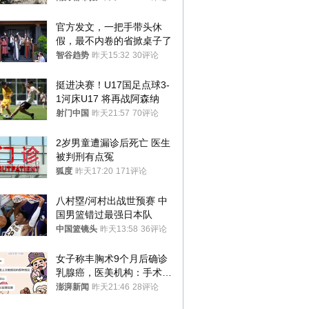
官方发文，一把手带头休
假，最不内卷的省掀桌子了
智谷趋势
昨天15:32
30评论
挺进决赛！U17国足点球3-
1河床U17 将再战阿森纳
射门中国
昨天21:57
70评论
2岁男童遭漏诊后死亡 医生
被判刑有点冤
狐度
昨天17:20
171评论
八村塁/河村出战世预赛 中
国男篮错过最强日本队
中国篮镜头
昨天13:58
36评论
女子称丰胸术9个月后确诊
乳腺癌，医美机构：手术不
可能引发癌症，建议走司法
澎湃新闻
昨天21:46
28评论
途径