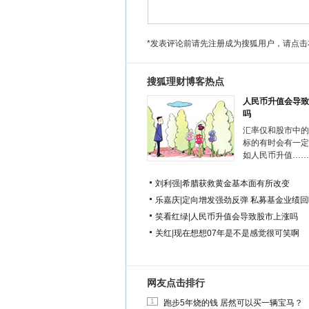
*发表评论前请先注册成为搜狐用户，请点击
搜狐理财博客热点
人民币升值会导致
吗
汇率仅和股市中的
标的有时会有一定
如人民币升值……
刘利强
|
希腊获救黄金基本面有所改变
乐嘉庆
|
定向增发强劲反弹 私募基金业绩回
笑看红绿
|
人民币升值会导致股市上涨吗
关红
|
现在想想07年是不是感觉很可笑啊
网友点击排行
1
跑步5年烧的钱 居然可以买一辆宝马？