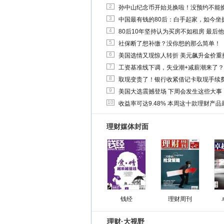
2
孙中山纪念币开始兑换啦！没预约不能
3
中国最有钱的80后：白手起家，如今坐拥
4
80后10年坚持认为买房不如租房 最后
5
社保断了想补缴？没你想的那么简单！
6
美国选情又现惊人转折 美元飙升金价重
7
工资基准线下调，失业潮+减薪潮来了？
8
取现变贵了！银行收紧借记卡取现手续
9
美国大选震撼登场 下周会发生这些大事
10
收益率可达9.48% 本周这十款理财产品最
理财媒体封面
钱经
理财周刊
理财·大视野