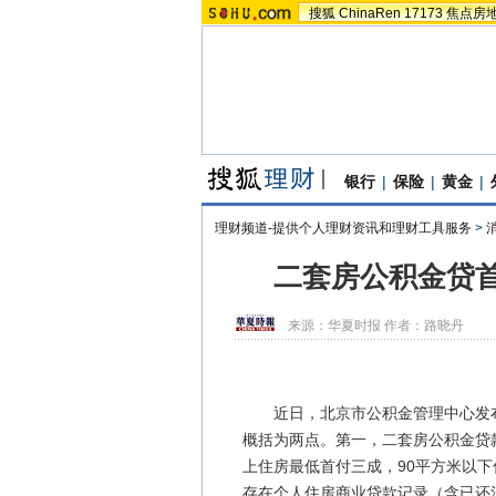
搜狐
ChinaRen
17173
焦点房
银行
|
保险
|
黄金
|
理财频道-提供个人理财资讯和理财工具服务
>
二套房公积金贷
来源：
华夏时报
作者：路晓丹
近日，北京市公积金管理中心发布
概括为两点。第一，二套房公积金贷
上住房最低首付三成，90平方米以
存在个人住房商业贷款记录（含已还