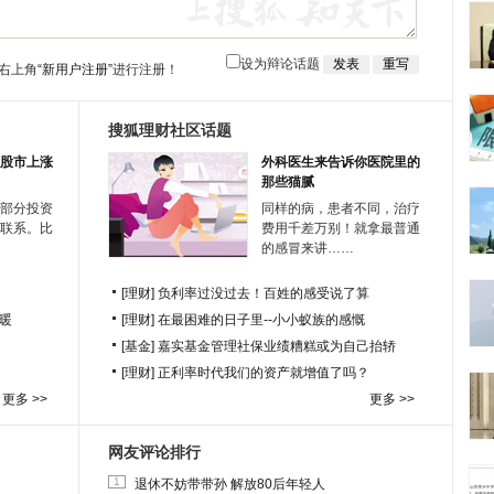
设为辩论话题
右上角
“新用户注册”
进行注册！
搜狐理财社区话题
股市上涨
外科医生来告诉你医院里的
那些猫腻
部分投资
同样的病，患者不同，治疗
联系。比
费用千差万别！就拿最普通
的感冒来讲……
[理财]
负利率过没过去！百姓的感受说了算
暖
[理财]
在最困难的日子里--小小蚁族的感慨
[基金]
嘉实基金管理社保业绩糟糕或为自己抬轿
[理财]
正利率时代我们的资产就增值了吗？
更多 >>
更多 >>
网友评论排行
1
退休不妨带带孙 解放80后年轻人