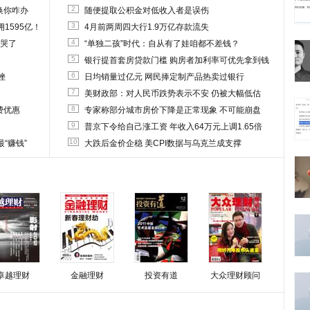
2
换你咋办
随便提取公积金对低收入者是误伤
3
1595亿！
4月前两周四大行1.9万亿存款流失
4
他哭了
“单独二孩”时代：自从有了娃咱都不差钱？
5
银行提首套房贷款门槛 购房者加利率可优先拿到钱
6
挫
日均销量过亿元 网民捧定制产品热卖过银行
7
美财政部：对人民币跌势表示不安 仍被大幅低估
8
费优惠
专家称部分城市房价下降是正常现象 不可能崩盘
9
普京下令给自己涨工资 年收入64万元上调1.65倍
10
“赚钱”
大跌后金价企稳 美CPI数据与乌克兰成支撑
卓越理财
金融理财
投资有道
大众理财顾问