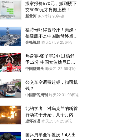
搬家报价570元，搬到楼下
交5060元才肯搬上楼！女
子傻眼了……
新黄河
8小时前
93评论
福特号吓得冒冷汗！美媒：
福建舰不是中国航母终点，
而是新起点！
尖锋视野
昨天17:59
25评论
热身赛-张子宇24+11杨舒
予12分 中国女篮擒尼日利
亚
中国篮镜头
昨天21:22
68评论
公交车空调费超标，扣司机
钱？
中国新闻周刊
昨天22:31
98评论
北约学者：对乌克兰的斩首
行动终于开始，几个月内乌
将投降
虚怀论语
昨天15:34
25评论
国乒男单全军覆没！4人出