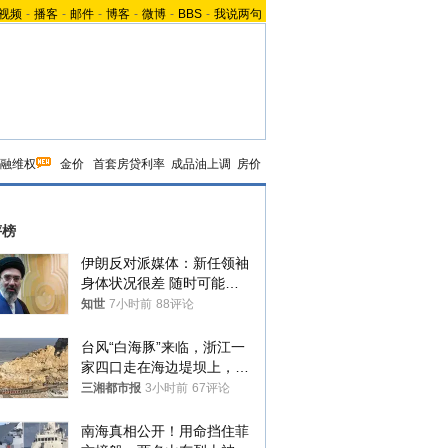
视频
-
播客
-
邮件
-
博客
-
微博
-
BBS
-
我说两句
融维权
金价
首套房贷利率
成品油上调
房价
评榜
伊朗反对派媒体：新任领袖
身体状况很差 随时可能离
世
知世
7小时前
88评论
台风“白海豚”来临，浙江一
家四口走在海边堤坝上，其
中9岁男孩被巨浪卷入海
三湘都市报
3小时前
67评论
中，搜救仍在进行
南海真相公开！用命挡住菲