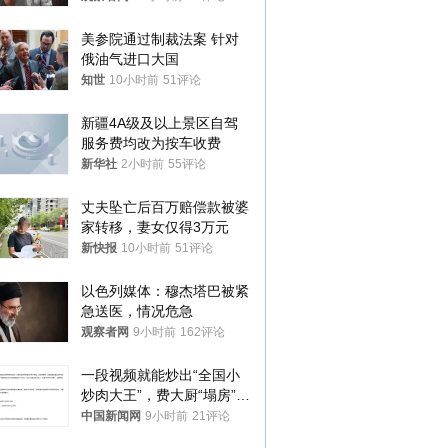
美参院通过制裁法案 针对
俄油气进口大国
知世
10小时前
51评论
新疆4A级及以上景区自驾
服务费均改为按车收费
新华社
2小时前
55评论
丈夫坠亡后百万赔偿款被婆
家转移，妻女仅得3万元
新快报
10小时前
51评论
以色列媒体：穆杰塔巴被紧
急送医，情况危急
观察者网
9小时前
162评论
一段视频就能炒出“全国小
炒肉大王”，费大厨“塌房”了
吗？
中国新闻网
9小时前
21评论