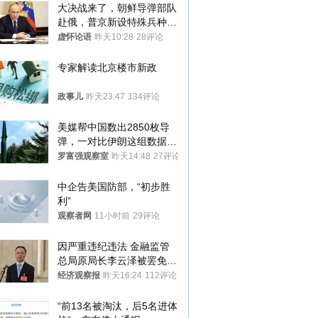
大决战来了，朝鲜导弹部队
赴俄，普京新设特殊兵种，
76岁老将扛旗
虚怀论语
昨天10:28
28评论
专家解读北京楼市新政
政事儿
昨天23:47
134评论
美媒帮中国数出2850枚导
弹，一对比伊朗这组数据，
发现出大事了
罗富强观察室
昨天14:48
27评论
中企告美国防部，“初步胜
利”
观察者网
11小时前
29评论
因严重违纪违法 金融监管
总局原局长李云泽被罢免全
国人大代表
经济观察报
昨天16:24
112评论
“前13名被淘汰，后5名进体