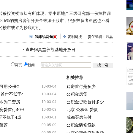
移投资楼市却有所体现。据中原地产三级研究部一份抽样调
28.5%的购房者部分资金来源于股市，很多投资者虽然也不看
的楼市或许为抄底时机。
我来说两句
(
0
)
复制链接
责任编辑：聂晶
直击归真堂养熊基地开放日
网页
新闻
相关推荐
可用公积金
购房首付是多少
10-03-04
 首付不低于4
公积金房贷
10-03-04
即为二套房
公积金贷款首付多少
10-03-04
房贷首付40%
北京 公积金 贷款
10-03-03
至不低于4成
成都买房首付
10-03-01
复苏
公积金装修贷款
09-05-09
北京公积金贷款限额
09-05-09