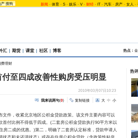
地产
搜狗
新闻
-
体育
-
S
-
娱乐
-
V
-
财经
-
IT
-
汽车
-
房产
-
女人
-
外汇
|
期货
|
课堂
|
社区
|
博客
热点：
金
消费理财
热
首付至四成改善性购房受压明显
2010年03月07日10:23
我来说两句
(
0
)
复制链接
大
中
小
文件，收紧北京地区公积金贷款政策。该文件主要内容可以
款首付比例不得低于四成。(二套房公积金贷款执行90平方米以
下住房二成的优惠。)第二，明确了二套房认定标准，贷款申请人
清状态和未还清状态）或存在住房公积金贷款（含政策性贴息