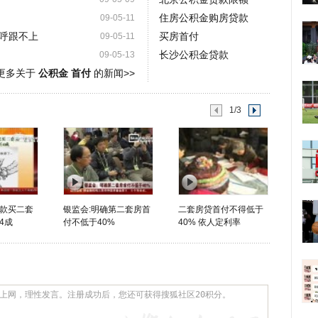
住房公积金购房贷款
09-05-11
呼跟不上
买房首付
09-05-11
长沙公积金贷款
09-05-13
更多关于
公积金 首付
的新闻>>
1/3
款买二套
银监会:明确第二套房首
二套房贷首付不得低于
4成
付不低于40%
40% 依人定利率