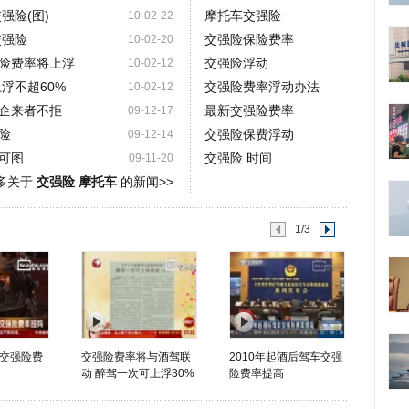
强险(图)
摩托车交强险
10-02-22
交强险
交强险保险费率
10-02-20
强险费率将上浮
交强险浮动
10-02-12
浮不超60%
交强险费率浮动办法
10-02-12
企来者不拒
最新交强险费率
09-12-17
险
交强险保费浮动
09-12-14
可图
交强险 时间
09-11-20
多关于
交强险 摩托车
的新闻>>
1/3
交强险费
交强险费率将与酒驾联
2010年起酒后驾车交强
动 醉驾一次可上浮30%
险费率提高