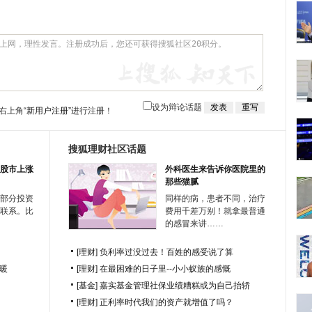
设为辩论话题
右上角
“新用户注册”
进行注册！
搜狐理财社区话题
股市上涨
外科医生来告诉你医院里的
那些猫腻
部分投资
同样的病，患者不同，治疗
联系。比
费用千差万别！就拿最普通
的感冒来讲……
[理财]
负利率过没过去！百姓的感受说了算
暖
[理财]
在最困难的日子里--小小蚁族的感慨
[基金]
嘉实基金管理社保业绩糟糕或为自己抬轿
[理财]
正利率时代我们的资产就增值了吗？