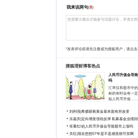
我来说两句
(
0
)
*发表评论前请先注册成为搜狐用户，请点击
搜狐理财博客热点
人民币升值会导致
吗
汇率仅和股市中的
标的有时会有一定
如人民币升值……
刘利强
|
希腊获救黄金基本面有所改变
乐嘉庆
|
定向增发强劲反弹 私募基金业绩回
笑看红绿
|
人民币升值会导致股市上涨吗
关红
|
现在想想07年是不是感觉很可笑啊