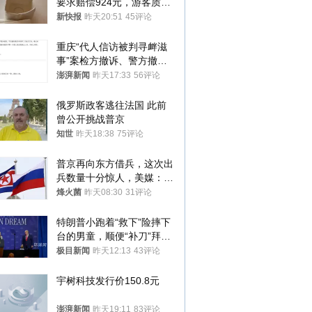
要求赔偿924元，游客质疑
酒店房客物品超高标价，市
新快报
昨天20:51
45评论
监部门：不违规
重庆“代人信访被判寻衅滋
事”案检方撤诉、警方撤
案，两被告人获国赔
澎湃新闻
昨天17:33
56评论
俄罗斯政客逃往法国 此前
曾公开挑战普京
知世
昨天18:38
75评论
普京再向东方借兵，这次出
兵数量十分惊人，美媒：俄
朝要动真格？
烽火菌
昨天08:30
31评论
特朗普小跑着“救下”险摔下
台的男童，顺便“补刀”拜
登：“我可不想他像拜登一
极目新闻
昨天12:13
43评论
样摔下来”
宇树科技发行价150.8元
澎湃新闻
昨天19:11
83评论