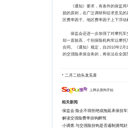
《通知》要求，有条件的保监局可
损的原则，在广泛调研和征求意见的
区费率因子。地区费率因子上下浮动
保监会还进一步加强了对摩托车交
却一直较高，个别保险机构常以摩托
合同。《通知》规定，自2010年2
的交强险承保业务的，将依法在全国
二月二抬头龙见喜
上网从搜狗开始
相关新闻
·
保监会:险企不得拒绝或拖延承保挂车
·
解读交强险费率挂钩醉驾
·
小调查:与交强险挂钩是否遏制酒驾好