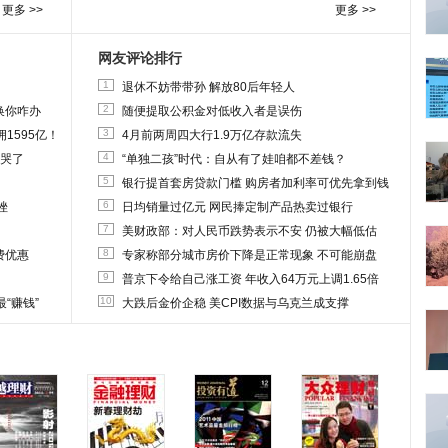
更多 >>
更多 >>
网友评论排行
1
退休不妨带带孙 解放80后年轻人
2
换你咋办
随便提取公积金对低收入者是误伤
3
1595亿！
4月前两周四大行1.9万亿存款流失
4
他哭了
“单独二孩”时代：自从有了娃咱都不差钱？
5
银行提首套房贷款门槛 购房者加利率可优先拿到钱
6
挫
日均销量过亿元 网民捧定制产品热卖过银行
7
美财政部：对人民币跌势表示不安 仍被大幅低估
8
费优惠
专家称部分城市房价下降是正常现象 不可能崩盘
9
普京下令给自己涨工资 年收入64万元上调1.65倍
10
“赚钱”
大跌后金价企稳 美CPI数据与乌克兰成支撑