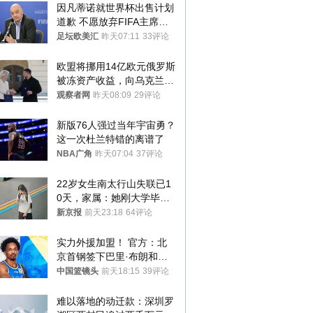
因凡蒂诺就世界杯出售计划
道歉 不愿放弃FIFA主席职
位
足坛欧美汇
昨天07:11
33评论
欧盟将挪用14亿欧元俄罗斯
被冻资产收益，向乌克兰提
供援助
观察者网
昨天08:09
29评论
新版76人强过当年宇宙勇？
这一次杜兰特错的离谱了
NBA广角
昨天07:04
37评论
22岁女生南太行山失联已1
0天，家属：她刚大学毕业
想到山里旅行
新京报
前天23:18
64评论
实力外援加盟！ 官方：北
京首钢签下巴里·布朗和桑
普森
中国篮镜头
前天18:15
39评论
难以落地的动迁款：深圳罗