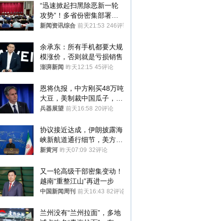
“迅速掀起扫黑除恶新一轮
攻势”！多省份密集部署，
公布举报方式
新闻资讯综合
前天21:53
246评论
余承东：所有手机都要大规
模涨价，否则就是亏损销售
澎湃新闻
昨天12:15
45评论
恩将仇报，中方刚买48万吨
大豆，美制裁中国瓜子，布
林肯措辞变了
兵器展望
前天16:58
20评论
协议接近达成，伊朗披露海
峡新航道通行细节，美方再
提“倒计时”
新黄河
昨天07:09
32评论
又一轮高级干部密集变动！
越南“重整江山”再进一步
中国新闻周刊
前天16:43
82评论
兰州没有“兰州拉面”，多地