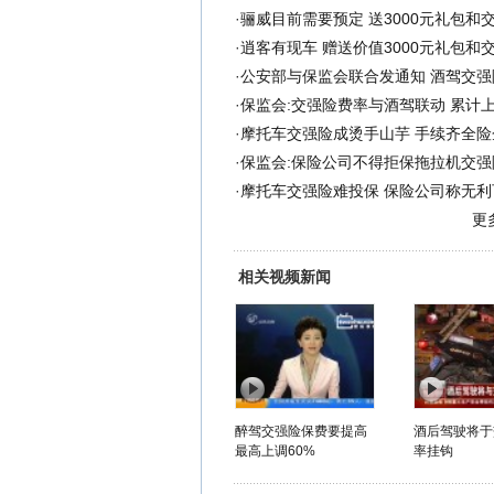
·
骊威目前需要预定 送3000元礼包和交
·
逍客有现车 赠送价值3000元礼包和
·
公安部与保监会联合发通知 酒驾交
·
保监会:交强险费率与酒驾联动 累计上
·
摩托车交强险成烫手山芋 手续齐全险
·
保监会:保险公司不得拒保拖拉机交强
·
摩托车交强险难投保 保险公司称无利
更
相关视频新闻
醉驾交强险保费要提高
酒后驾驶将于
最高上调60%
率挂钩