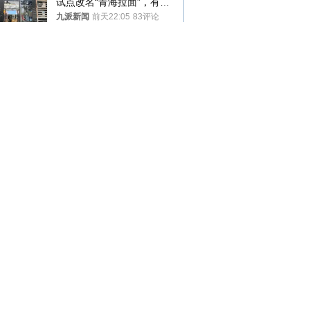
试点改名“青海拉面”，有商
家改名已两年
九派新闻
前天22:05
83评论
45天地震32次 专家：宜宾
地震不是页岩气开采造成的
经济观察报
前天18:19
41评论
法院认为“老登”属年龄贬
损，这个词错在哪里？
新黄河
昨天09:54
49评论
5年3.6亿！约基奇明夏有望
签史上最大合同
NBA广角
前天07:15
38评论
香港一女子虐待患病幼子致
死 获刑22年
中国新闻网
前天22:41
21评论
“领导干部带头休假，值得
推广”
新京报
昨天00:01
72评论