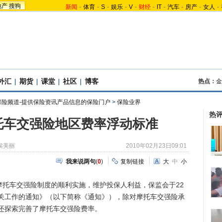
地产
搜狗
新闻
-
体育
-
S
-
娱乐
-
V
-
财经
-
IT
-
汽车
-
房产
-
女人
-
外汇
|
期货
|
课堂
|
社区
|
博客
热点：
金
保险频道-提供保险资讯产品信息的保险门户
>
保险业界
热
托车交强险地区费率浮动标准
侯美丽
2010年02月23日09:01
我来说两句
(
0
)
复制链接
大
中
小
托车交强险制度的顺利实施，维护投保人利益，保监会于22
关工作的通知》（以下简称《通知》），除对摩托车交强险承
还探索完善了摩托车交强险费率。