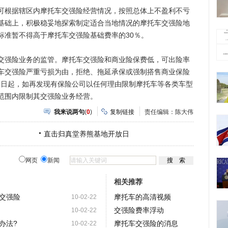
根据辖区内摩托车交强险经营情况，按照总体上不盈利不亏
基础上，积极稳妥地探索制定适合当地情况的摩托车交强险地
标准暂不得高于摩托车交强险基础费率的30％。
强险业务的监管。摩托车交强险和商业险保费低，可出险率
车交强险严重亏损为由，拒绝、拖延承保或强制搭售商业保险
月1日起，如再发现有保险公司以任何理由限制摩托车等各类车型
范围内限制其交强险业务经营。
我来说两句
(
0
)
复制链接
责任编辑：陈大伟
直击归真堂养熊基地开放日
网页
新闻
相关推荐
交强险
摩托车的高清视频
10-02-22
交强险费率浮动
10-02-22
办法?
摩托车交强险的消息
10-02-22