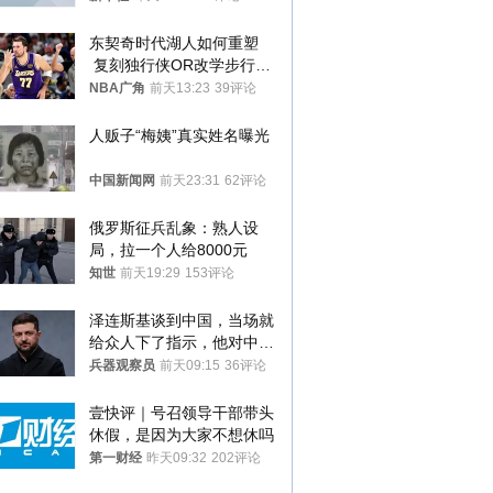
东契奇时代湖人如何重塑
 复刻独行侠OR改学步行
者？
NBA广角
前天13:23
39评论
人贩子“梅姨”真实姓名曝光
中国新闻网
前天23:31
62评论
俄罗斯征兵乱象：熟人设
局，拉一个人给8000元
知世
前天19:29
153评论
泽连斯基谈到中国，当场就
给众人下了指示，他对中国
和中乌关系，显然又有了新
兵器观察员
前天09:15
36评论
的想法
壹快评｜号召领导干部带头
休假，是因为大家不想休吗
第一财经
昨天09:32
202评论