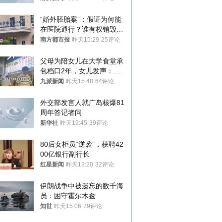
“婚外胚胎案”：假证为何能
在医院通行？谁有权销毁胚
胎？
南方都市报
昨天15:29
25评论
父母为陪女儿在大学食堂承
包档口2年，女儿发声：初
衷是为了陪伴，毕业后将不
九派新闻
昨天15:48
64评论
再营业
外交部发言人就广岛核爆81
周年答记者问
新华社
昨天19:45
39评论
80后女柜员“逆袭”，获聘42
00亿银行副行长
红星新闻
昨天13:20
32评论
伊朗战争中被遗忘的数千海
员：困守霍尔木兹
知世
昨天15:06
29评论