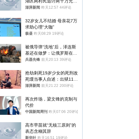
湖区两村民追讨两千万元动
迁款八年未果
澎湃新闻
昨天12:57
44评论
32岁女儿不结婚 母亲花7万
求助心理“大咖”
极昼
昨天08:29
19评论
被俄导弹“洗地”后，泽连斯
基还在做梦：让俄罗斯在冬
季前求和？
兵器先锋
前天20:13
39评论
抢劫刺死19岁少女的死刑改
死缓当事人自述：出狱11年
间始终刻意躲避被害人家属
澎湃新闻
前天21:22
200评论
再次炸场，梁文锋的克制与
代价
中国新闻周刊
昨天07:06
20评论
高市早苗就“无核三原则”的
表态含糊其辞
新华社
昨天16:51
19评论