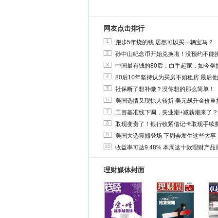
网友点击排行
1
跑步5年烧的钱 居然可以买一辆宝马？
2
孙中山纪念币开始兑换啦！没预约不能
3
中国最有钱的80后：白手起家，如今坐拥
4
80后10年坚持认为买房不如租房 最后
5
社保断了想补缴？没你想的那么简单！
6
美国选情又现惊人转折 美元飙升金价重
7
工资基准线下调，失业潮+减薪潮来了？
8
取现变贵了！银行收紧借记卡取现手续
9
美国大选震撼登场 下周会发生这些大事
10
收益率可达9.48% 本周这十款理财产品最
理财媒体封面