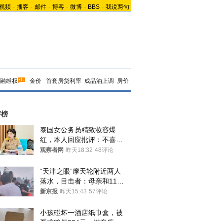
视频
-
播客
-
邮件
-
博客
-
微博
-
BBS
-
我说两句
融维权
金价
首套房贷利率
成品油上调
房价
评榜
泰国女公务员精致妆容爆
红，本人回应批评：不喜欢
就别看
观察者网
昨天18:32
48评论
“天津之眼”摩天轮附近两人
落水，目击者：母亲和11岁
儿子先后被打捞上岸
新京报
昨天15:43
57评论
小孩碰坏一酒店纸巾盒，被