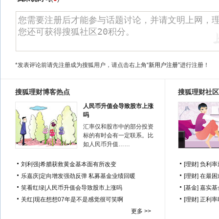
*发表评论前请先注册成为搜狐用户，请点击右上角
“新用户注册”
进行注册！
搜狐理财博客热点
搜狐理财社区
人民币升值会导致股市上涨
吗
汇率仅和股市中的部分投资
标的有时会有一定联系。比
如人民币升值……
刘利强
|
希腊获救黄金基本面有所改变
[理财]
负利率
乐嘉庆
|
定向增发强劲反弹 私募基金业绩回暖
[理财]
在最困
笑看红绿
|
人民币升值会导致股市上涨吗
[基金]
嘉实基
关红
|
现在想想07年是不是感觉很可笑啊
[理财]
正利率
更多 >>