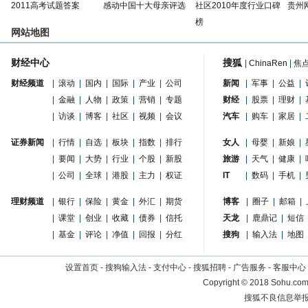
2011高考试题答案
感动中国十大母亲评选
社区2010年度行业口碑
贵州
榜
网站地图
财经中心
搜狐
|
ChinaRen
|
焦
财经频道
|
滚动
|
国内
|
国际
|
产业
|
公司
新闻
|
军事
|
公益
|
|
金融
|
人物
|
政策
|
营销
|
专题
财经
|
股票
|
理财
|
|
访谈
|
博客
|
社区
|
视频
|
会议
汽车
|
购车
|
家居
|
证券新闻
|
行情
|
自选
|
板块
|
指数
|
排行
女人
|
母婴
|
新娘
|
|
要闻
|
大势
|
行业
|
个股
|
新股
旅游
|
天气
|
健康
|
|
公司
|
全球
|
港股
|
主力
|
权证
IT
|
数码
|
手机
|
理财频道
|
银行
|
保险
|
黄金
|
外汇
|
期货
博客
|
圈子
|
邮箱
|
|
课堂
|
创业
|
收藏
|
债券
|
信托
天龙
|
鹿鼎记
|
短信
|
基金
|
评论
|
净值
|
回报
|
分红
搜狗
|
输入法
|
地图
设置首页
-
搜狗输入法
-
支付中心
-
搜狐招聘
-
广告服务
-
客服中心
Copyright
©
2018 Sohu.com 
搜狐不良信息举