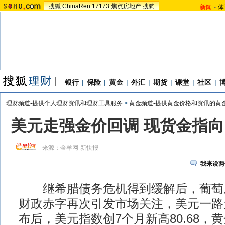
搜狐
ChinaRen
17173
焦点房地产
搜狗
新闻
-
体
银行
|
保险
|
黄金
|
外汇
|
期货
|
课堂
|
社区
|
理财频道-提供个人理财资讯和理财工具服务
>
黄金频道-提供黄金价格和资讯的黄
美元走强金价回调 现货金指向1
来源：
金羊网-新快报
我来说两
继希腊债务危机得到缓解后，葡萄
财政赤字再次引发市场关注，美元一路
布后，美元指数创7个月新高80.68，