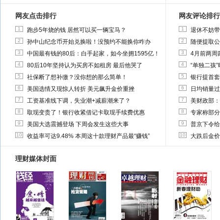
网友点击排行
网友评论排行
1
1
跑步5年烧的钱 居然可以买一辆宝马？
退休不妨带
2
2
孙中山纪念币开始兑换啦！没预约不能换你咋办
随便提取公
3
3
中国最有钱的80后：白手起家，如今坐拥1595亿！
4月前两周
4
4
80后10年坚持认为买房不如租房 最后他哭了
“单独二孩
5
5
社保断了想补缴？没你想的那么简单！
银行提首套
6
6
美国选情又现惊人转折 美元飙升金价重挫
日均销量过
7
7
工资基准线下调，失业潮+减薪潮来了？
美财政部：
8
8
取现变贵了！银行收紧借记卡取现手续费优惠
专家称部分
9
9
美国大选震撼登场 下周会发生这些大事
普京下令给
10
10
收益率可达9.48% 本周这十款理财产品最“赚钱”
大跌后金价
理财媒体封面