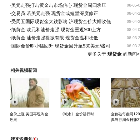
·
美元走强打击黄金击市场信心 现货金周四承压
08-05-
·
交易员:若美元走强 现货金或短暂深度修正
08-04-
·
受周五国际现货金大跌影响 沪现货金价大幅收低
08-04-
·
纸黄金:欧元和油价走强 现货金重返900上方
08-04-
·
纸黄金:油价走强提振有限 现货金温和收低
08-03-
·
国际金价昨小幅回升 现货金回升至930美元/盎司
08-03-
更多关于
现货金
的新闻>
相关视频新闻
金价上涨 美国再现淘金
《城市》金价进行时
金价破每盎司120
热潮
典当行淘金日赚2
我来说两句
(
0
)