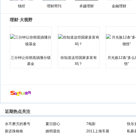
钱经
理财周刊
卓越理财
金融理财
理财·大视野
三分钟让你彻底搞懂分级
你知道这些国家多富有
月光族12条“多
基金
吗？
悟”
近期热点关注
永不磨灭的番号
夏日甜心
7电影
快乐
新还珠格格
姚明退役
2011上海车展
私募