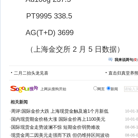
PT9995 338.5
AG(T+D) 3699
（上海金交所 2 月 5 日数据）
我来说两句
(
0
)
二月二抬头龙见喜
直击归真堂养
上网从搜狗开始
网页
新闻
相关新闻
·
周评:国际金价大跌 上海现货金触及逾1个月新低
10-01-
·
国内现货期金价格大涨 国际金价再上1100美元
10-01-
·
国际现货金走势波澜不惊 短期金价弱势难改
08-06-
·
现货金周二因美元走强而下跌 但仍维持区间波动
08-06-