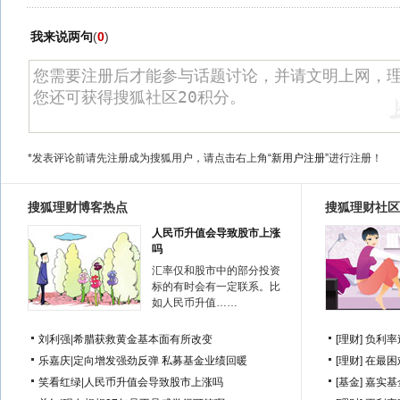
我来说两句
(
0
)
*发表评论前请先注册成为搜狐用户，请点击右上角
“新用户注册”
进行注册！
搜狐理财博客热点
搜狐理财社区
人民币升值会导致股市上涨
吗
汇率仅和股市中的部分投资
标的有时会有一定联系。比
如人民币升值……
刘利强
|
希腊获救黄金基本面有所改变
[理财]
负利率
乐嘉庆
|
定向增发强劲反弹 私募基金业绩回暖
[理财]
在最困
笑看红绿
|
人民币升值会导致股市上涨吗
[基金]
嘉实基