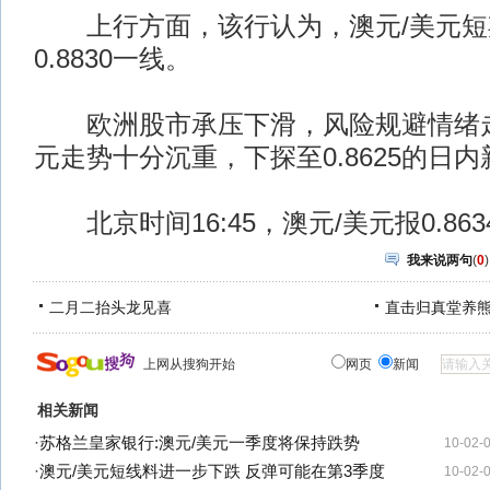
上行方面，该行认为，澳元/美元短
0.8830一线。
欧洲股市承压下滑，风险规避情绪走
元走势十分沉重，下探至0.8625的日内
北京时间16:45，澳元/美元报0.8634
我来说两句
(
0
)
二月二抬头龙见喜
直击归真堂养
上网从搜狗开始
网页
新闻
相关新闻
·
苏格兰皇家银行:澳元/美元一季度将保持跌势
10-02-
·
澳元/美元短线料进一步下跌 反弹可能在第3季度
10-02-