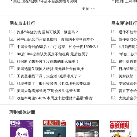
关红
|
现在想想07年是不是感觉很可笑啊
[理财]
正利率
更多 >>
网友点击排行
网友评论排行
1
1
跑步5年烧的钱 居然可以买一辆宝马？
退休不妨带
2
2
孙中山纪念币开始兑换啦！没预约不能换你咋办
随便提取公
3
3
中国最有钱的80后：白手起家，如今坐拥1595亿！
4月前两周
4
4
80后10年坚持认为买房不如租房 最后他哭了
“单独二孩
5
5
社保断了想补缴？没你想的那么简单！
银行提首套
6
6
美国选情又现惊人转折 美元飙升金价重挫
日均销量过
7
7
工资基准线下调，失业潮+减薪潮来了？
美财政部：
8
8
取现变贵了！银行收紧借记卡取现手续费优惠
专家称部分
9
9
美国大选震撼登场 下周会发生这些大事
普京下令给
10
10
收益率可达9.48% 本周这十款理财产品最“赚钱”
大跌后金价
理财媒体封面