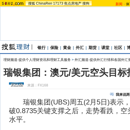
搜狐
ChinaRen
17173
焦点房地产
搜狗
新闻
-
体
银行
|
保险
|
黄金
|
外汇
|
期货
|
课堂
|
社区
|
理财频道-提供个人理财资讯和理财工具服务
>
外汇频道-提供外汇行情和各国外汇
瑞银集团：澳元/美元空头目标指向
来源：
FX168
我来说两
瑞银集团(UBS)周五(2月5日)表示
破0.8735关键支撑之后，走势看跌，空头
水平。