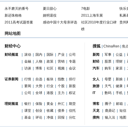
永不磨灭的番号
夏日甜心
7电影
快乐
新还珠格格
姚明退役
2011上海车展
私募
2011高考试题答案
感动中国十大母亲评选
社区2010年度行业口碑
贵州
榜
网站地图
财经中心
搜狐
|
ChinaRen
|
焦
财经频道
|
滚动
|
国内
|
国际
|
产业
|
公司
新闻
|
军事
|
公益
|
|
金融
|
人物
|
政策
|
营销
|
专题
财经
|
股票
|
理财
|
|
访谈
|
博客
|
社区
|
视频
|
会议
汽车
|
购车
|
家居
|
证券新闻
|
行情
|
自选
|
板块
|
指数
|
排行
女人
|
母婴
|
新娘
|
|
要闻
|
大势
|
行业
|
个股
|
新股
旅游
|
天气
|
健康
|
|
公司
|
全球
|
港股
|
主力
|
权证
IT
|
数码
|
手机
|
理财频道
|
银行
|
保险
|
黄金
|
外汇
|
期货
博客
|
圈子
|
邮箱
|
|
课堂
|
创业
|
收藏
|
债券
|
信托
天龙
|
鹿鼎记
|
短信
|
基金
|
评论
|
净值
|
回报
|
分红
搜狗
|
输入法
|
地图