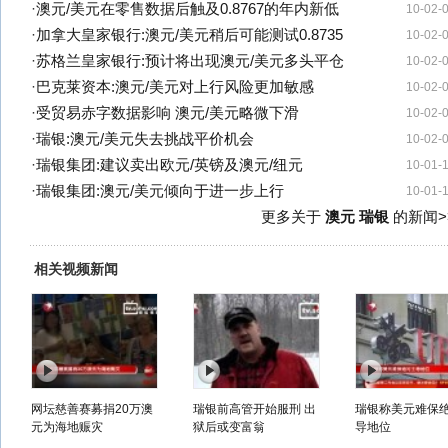
·
澳元/美元在零售数据后触及0.8767的年内新低
10-02-
·
加拿大皇家银行:澳元/美元稍后可能测试0.8735
10-02-
·
苏格兰皇家银行:预计将出现澳元/美元多头平仓
10-02-
·
巴克莱资本:澳元/美元对上行风险更加敏感
10-02-
·
受贸易赤字数据影响 澳元/美元略微下滑
10-02-
·
瑞银:澳元/美元失去挑战平价机会
10-02-
·
瑞银集团:建议卖出欧元/英镑及澳元/纽元
10-01-
·
瑞银集团:澳元/美元倾向于进一步上行
10-01-
更多关于
澳元 瑞银
的新闻>
相关视频新闻
网坛慈善赛募捐20万澳
瑞银前高管开始服刑 出
瑞银称美元难保
元为海地赈灾
狱后或变富翁
导地位