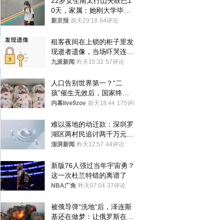
22岁女生南太行山失联已1
0天，家属：她刚大学毕业
想到山里旅行
新京报
前天23:18
64评论
租客夜间在上锁的柜子里发
现逝者遗像，当场吓哭连夜
搬离，房东退还押金
九派新闻
昨天15:32
57评论
人口告别世界第一？“二
孩”催生无效后，国家终于
向住房出手了！
内幕live9zov
前天18:44
175评论
难以落地的动迁款：深圳罗
湖区两村民追讨两千万元动
迁款八年未果
澎湃新闻
昨天12:57
44评论
新版76人强过当年宇宙勇？
这一次杜兰特错的离谱了
NBA广角
昨天07:04
37评论
被俄导弹“洗地”后，泽连斯
基还在做梦：让俄罗斯在冬