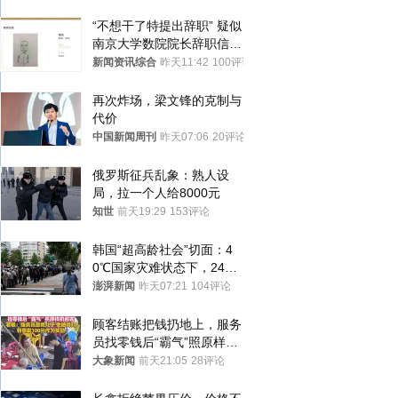
罪
“不想干了特提出辞职” 疑似
南京大学数院院长辞职信流
传 院方回应
新闻资讯综合
昨天11:42
100评论
再次炸场，梁文锋的克制与
代价
中国新闻周刊
昨天07:06
20评论
俄罗斯征兵乱象：熟人设
局，拉一个人给8000元
知世
前天19:29
153评论
韩国“超高龄社会”切面：4
0℃国家灾难状态下，2400
名首尔老人还在巷子里收废
澎湃新闻
昨天07:21
104评论
纸
顾客结账把钱扔地上，服务
员找零钱后“霸气”照原样扔
回去
大象新闻
前天21:05
28评论