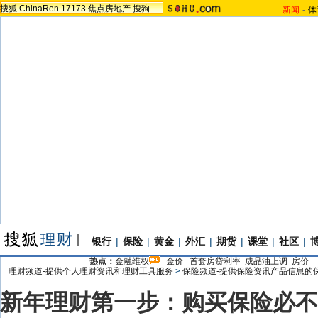
搜狐
ChinaRen
17173
焦点房地产
搜狗
新闻
-
体
银行
|
保险
|
黄金
|
外汇
|
期货
|
课堂
|
社区
|
热点：
金融维权
金价
首套房贷利率
成品油上调
房价
理财频道-提供个人理财资讯和理财工具服务
>
保险频道-提供保险资讯产品信息的
新年理财第一步：购买保险必不