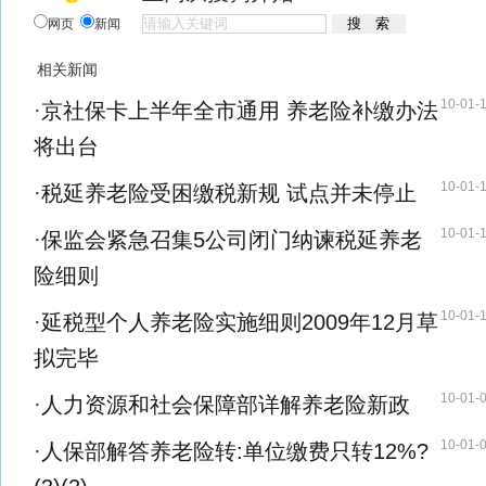
网页
新闻
相关新闻
10-01-
·
京社保卡上半年全市通用 养老险补缴办法
将出台
10-01-
·
税延养老险受困缴税新规 试点并未停止
10-01-
·
保监会紧急召集5公司闭门纳谏税延养老
险细则
10-01-
·
延税型个人养老险实施细则2009年12月草
拟完毕
10-01-
·
人力资源和社会保障部详解养老险新政
10-01-
·
人保部解答养老险转:单位缴费只转12%?