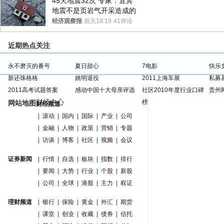
45天地震32次 专家：宜宾
地震不是页岩气开采造成的
经济观察报
前天18:19
41评论
近期热点关注
永不磨灭的番号
夏日甜心
7电影
快乐
新还珠格格
姚明退役
2011上海车展
私募
2011高考试题答案
感动中国十大母亲评选
社区2010年度行业口碑
贵州
财经中心
榜
网站地图
财经频道
|
滚动
|
国内
|
国际
|
产业
|
公司
|
金融
|
人物
|
政策
|
营销
|
专题
|
访谈
|
博客
|
社区
|
视频
|
会议
证券新闻
|
行情
|
自选
|
板块
|
指数
|
排行
|
要闻
|
大势
|
行业
|
个股
|
新股
|
公司
|
全球
|
港股
|
主力
|
权证
理财频道
|
银行
|
保险
|
黄金
|
外汇
|
期货
|
课堂
|
创业
|
收藏
|
债券
|
信托