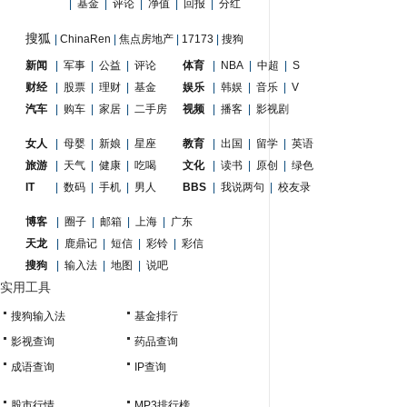
|
基金
|
评论
|
净值
|
回报
|
分红
搜狐
|
ChinaRen
|
焦点房地产
|
17173
|
搜狗
新闻
|
军事
|
公益
|
评论
体育
|
NBA
|
中超
|
S
财经
|
股票
|
理财
|
基金
娱乐
|
韩娱
|
音乐
|
V
汽车
|
购车
|
家居
|
二手房
视频
|
播客
|
影视剧
女人
|
母婴
|
新娘
|
星座
教育
|
出国
|
留学
|
英语
旅游
|
天气
|
健康
|
吃喝
文化
|
读书
|
原创
|
绿色
IT
|
数码
|
手机
|
男人
BBS
|
我说两句
|
校友录
博客
|
圈子
|
邮箱
|
上海
|
广东
天龙
|
鹿鼎记
|
短信
|
彩铃
|
彩信
搜狗
|
输入法
|
地图
|
说吧
实用工具
搜狗输入法
基金排行
影视查询
药品查询
成语查询
IP查询
股市行情
MP3排行榜