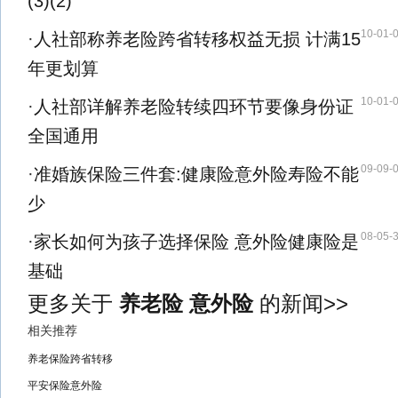
(3)(2)
10-01-
·
人社部称养老险跨省转移权益无损 计满15
年更划算
10-01-
·
人社部详解养老险转续四环节要像身份证
全国通用
09-09-
·
准婚族保险三件套:健康险意外险寿险不能
少
08-05-
·
家长如何为孩子选择保险 意外险健康险是
基础
更多关于
养老险 意外险
的新闻>>
相关推荐
养老保险跨省转移
平安保险意外险