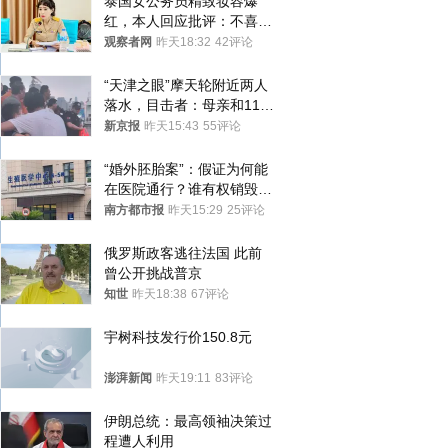
泰国女公务员精致妆容爆
红，本人回应批评：不喜欢
就别看
观察者网
昨天18:32
42评论
“天津之眼”摩天轮附近两人
落水，目击者：母亲和11岁
儿子先后被打捞上岸
新京报
昨天15:43
55评论
“婚外胚胎案”：假证为何能
在医院通行？谁有权销毁胚
胎？
南方都市报
昨天15:29
25评论
俄罗斯政客逃往法国 此前
曾公开挑战普京
知世
昨天18:38
67评论
宇树科技发行价150.8元
澎湃新闻
昨天19:11
83评论
伊朗总统：最高领袖决策过
程遭人利用