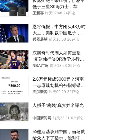
长鑫拒绝苹果压价，价格不
低于三星SK海力士，苹果
失去了议价权
王新喜
昨天07:48
24评论
恩将仇报，中方刚买48万吨
大豆，美制裁中国瓜子，布
林肯措辞变了
兵器展望
前天16:58
20评论
东契奇时代湖人如何重塑
 复刻独行侠OR改学步行
者？
NBA广角
前天13:23
39评论
2.6万元标成5000元？河南
一志愿规划机构被指标错学
费致考生复读
澎湃新闻
昨天09:29
32评论
人贩子“梅姨”真实姓名曝光
中国新闻网
前天23:31
62评论
泽连斯基谈到中国，当场就
给众人下了指示，他对中国