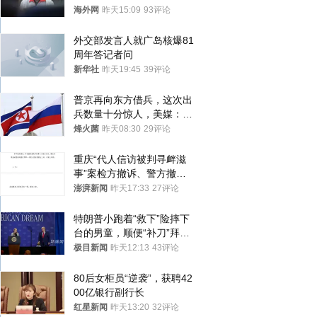
海外网
昨天15:09
93评论
外交部发言人就广岛核爆81
周年答记者问
新华社
昨天19:45
39评论
普京再向东方借兵，这次出
兵数量十分惊人，美媒：俄
朝要动真格？
烽火菌
昨天08:30
29评论
重庆“代人信访被判寻衅滋
事”案检方撤诉、警方撤
案，两被告人获国赔
澎湃新闻
昨天17:33
27评论
特朗普小跑着“救下”险摔下
台的男童，顺便“补刀”拜
登：“我可不想他像拜登一
极目新闻
昨天12:13
43评论
样摔下来”
80后女柜员“逆袭”，获聘42
00亿银行副行长
红星新闻
昨天13:20
32评论