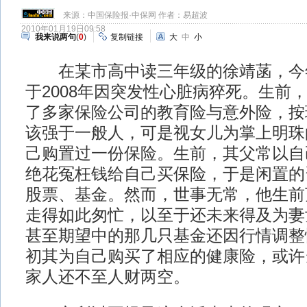
来源：
中国保险报·中保网
作者：易超波
2010年01月19日09:58
我来说两句
(
0
)
复制链接
大
中
小
在某市高中读三年级的徐靖菡，今年
于2008年因突发性心脏病猝死。生前
了多家保险公司的教育险与意外险，按
该强于一般人，可是视女儿为掌上明珠
己购置过一份保险。生前，其父常以自
绝花冤枉钱给自己买保险，于是闲置的
股票、基金。然而，世事无常，他生前
走得如此匆忙，以至于还未来得及为妻
甚至期望中的那几只基金还因行情调整
初其为自己购买了相应的健康险，或许
家人还不至人财两空。