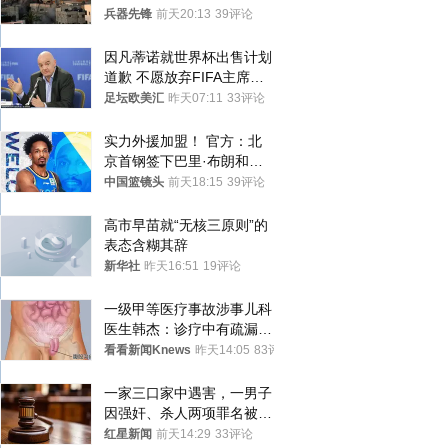
季前求和？
兵器先锋
前天20:13
39评论
因凡蒂诺就世界杯出售计划
道歉 不愿放弃FIFA主席职
位
足坛欧美汇
昨天07:11
33评论
实力外援加盟！ 官方：北
京首钢签下巴里·布朗和桑
普森
中国篮镜头
前天18:15
39评论
高市早苗就“无核三原则”的
表态含糊其辞
新华社
昨天16:51
19评论
一级甲等医疗事故涉事儿科
医生韩杰：诊疗中有疏漏，
我认错，但不能认罪
看看新闻Knews
昨天14:05
83评论
一家三口家中遇害，一男子
因强奸、杀人两项罪名被判
死缓 最高检介入后改判无
红星新闻
前天14:29
33评论