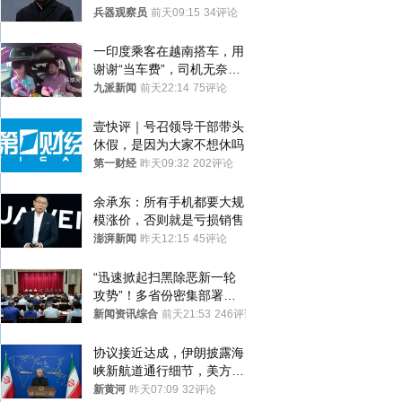
和中乌关系，显然又有了新
兵器观察员
前天09:15
34评论
的想法
一印度乘客在越南搭车，用
谢谢“当车费”，司机无奈发
笑；印度网友：不代表印度
九派新闻
前天22:14
75评论
人
壹快评｜号召领导干部带头
休假，是因为大家不想休吗
第一财经
昨天09:32
202评论
余承东：所有手机都要大规
模涨价，否则就是亏损销售
澎湃新闻
昨天12:15
45评论
“迅速掀起扫黑除恶新一轮
攻势”！多省份密集部署，
公布举报方式
新闻资讯综合
前天21:53
246评论
协议接近达成，伊朗披露海
峡新航道通行细节，美方再
提“倒计时”
新黄河
昨天07:09
32评论