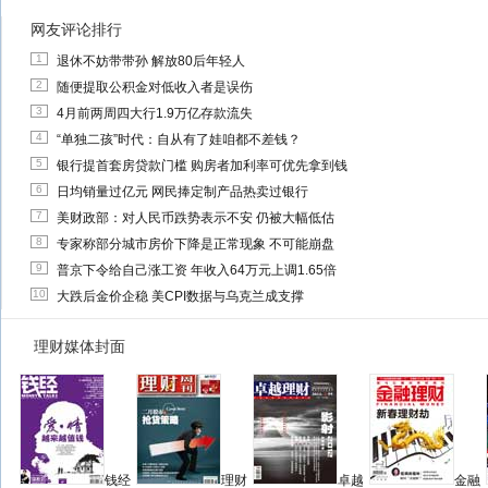
网友评论排行
1
退休不妨带带孙 解放80后年轻人
2
随便提取公积金对低收入者是误伤
3
4月前两周四大行1.9万亿存款流失
4
“单独二孩”时代：自从有了娃咱都不差钱？
5
银行提首套房贷款门槛 购房者加利率可优先拿到钱
6
日均销量过亿元 网民捧定制产品热卖过银行
7
美财政部：对人民币跌势表示不安 仍被大幅低估
8
专家称部分城市房价下降是正常现象 不可能崩盘
9
普京下令给自己涨工资 年收入64万元上调1.65倍
10
大跌后金价企稳 美CPI数据与乌克兰成支撑
理财媒体封面
钱经
理财
卓越
金融