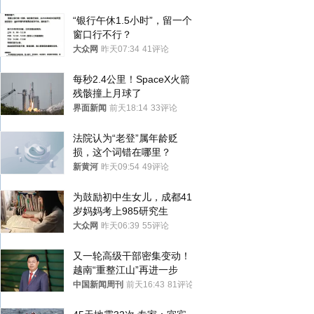
“银行午休1.5小时”，留一个
窗口行不行？
大众网
昨天07:34
41评论
每秒2.4公里！SpaceX火箭
残骸撞上月球了
界面新闻
前天18:14
33评论
法院认为“老登”属年龄贬
损，这个词错在哪里？
新黄河
昨天09:54
49评论
为鼓励初中生女儿，成都41
岁妈妈考上985研究生
大众网
昨天06:39
55评论
又一轮高级干部密集变动！
越南“重整江山”再进一步
中国新闻周刊
前天16:43
81评论