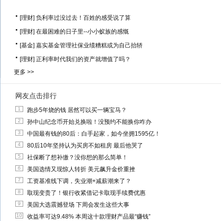
[理财]
负利率过没过去！百姓的感受说了算
[理财]
在最困难的日子里--小小蚁族的感慨
[基金]
嘉实基金管理社保业绩糟糕或为自己抬轿
[理财]
正利率时代我们的资产就增值了吗？
更多 >>
网友点击排行
1
跑步5年烧的钱 居然可以买一辆宝马？
2
孙中山纪念币开始兑换啦！没预约不能换你咋办
3
中国最有钱的80后：白手起家，如今坐拥1595亿！
4
80后10年坚持认为买房不如租房 最后他哭了
5
社保断了想补缴？没你想的那么简单！
6
美国选情又现惊人转折 美元飙升金价重挫
7
工资基准线下调，失业潮+减薪潮来了？
8
取现变贵了！银行收紧借记卡取现手续费优惠
9
美国大选震撼登场 下周会发生这些大事
10
收益率可达9.48% 本周这十款理财产品最“赚钱”