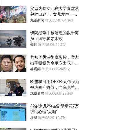
父母为陪女儿在大学食堂承
包档口2年，女儿发声：初
衷是为了陪伴，毕业后将不
九派新闻
昨天15:48
64评论
再营业
伊朗战争中被遗忘的数千海
员：困守霍尔木兹
知世
昨天15:06
29评论
竹知了风波彻底失控，官方
出手狠狠为余承东出气！雷
军果然没说错
睿观阁
昨天00:22
24评论
欧盟将挪用14亿欧元俄罗斯
被冻资产收益，向乌克兰提
供援助
观察者网
昨天08:09
29评论
32岁女儿不结婚 母亲花7万
求助心理“大咖”
极昼
昨天08:29
19评论