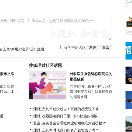
设为辩论话题
右上角
“新用户注册”
进行注册！
搜狐理财社区话题
股市上涨
外科医生来告诉你医院里的
那些猫腻
部分投资
同样的病，患者不同，治疗
联系。比
费用千差万别！就拿最普通
的感冒来讲……
[理财]
负利率过没过去！百姓的感受说了算
暖
[理财]
在最困难的日子里--小小蚁族的感慨
[基金]
嘉实基金管理社保业绩糟糕或为自己抬轿
[理财]
正利率时代我们的资产就增值了吗？