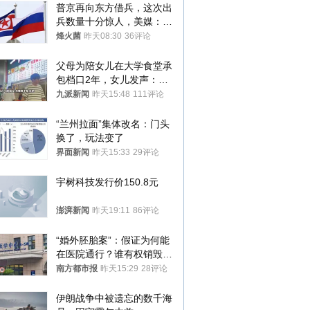
普京再向东方借兵，这次出
兵数量十分惊人，美媒：俄
朝要动真格？
烽火菌
昨天08:30
36评论
父母为陪女儿在大学食堂承
包档口2年，女儿发声：初
衷是为了陪伴，毕业后将不
九派新闻
昨天15:48
111评论
再营业
“兰州拉面”集体改名：门头
换了，玩法变了
界面新闻
昨天15:33
29评论
宇树科技发行价150.8元
澎湃新闻
昨天19:11
86评论
“婚外胚胎案”：假证为何能
在医院通行？谁有权销毁胚
胎？
南方都市报
昨天15:29
28评论
伊朗战争中被遗忘的数千海