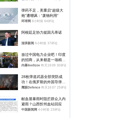
弹药不足，美重启“超级大
炮”遭嘲讽：“废物利用”
环球网
8小时前
64评论
阿根廷足协力挺因凡蒂诺
澎湃新闻
6小时前
37评论
放过中国电力企业吧！印度
的招商，从来都是一场精准
收割
内幕live9zov
昨天19:09
30评论
28枚弹道武器全部突防成
功！在俄罗斯的外国导弹发
射车都是合法打击目标
鹰眼Defence
昨天16:07
25评论
献血屋暴雨时阻拦群众入内
避雨？山西忻州血站回应
中国新闻网
4小时前
23评论