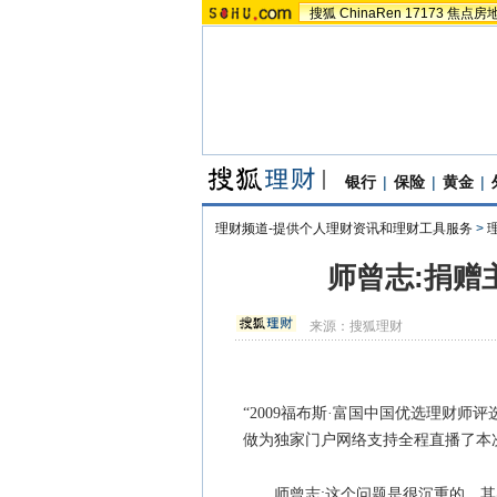
搜狐
ChinaRen
17173
焦点房
银行
|
保险
|
黄金
|
理财频道-提供个人理财资讯和理财工具服务
>
师曾志:捐赠
来源：
搜狐理财
“2009福布斯·富国中国优选理财师评
做为独家门户网络支持全程直播了本
师曾志:这个问题是很沉重的，其