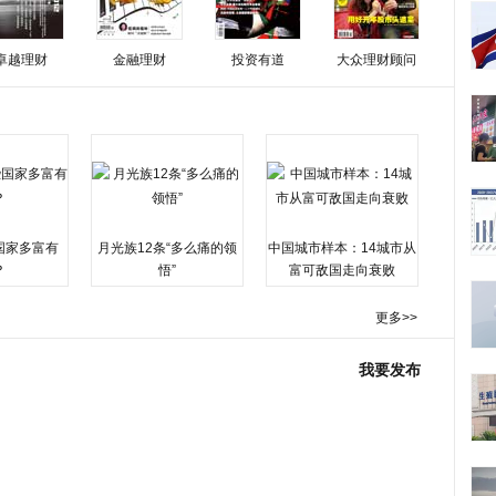
卓越理财
金融理财
投资有道
大众理财顾问
国家多富有
月光族12条“多么痛的领
中国城市样本：14城市从
？
悟”
富可敌国走向衰败
更多>>
我要发布