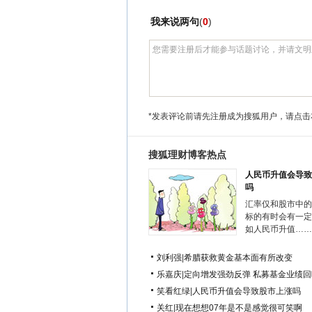
我来说两句
(
0
)
*发表评论前请先注册成为搜狐用户，请点击
搜狐理财博客热点
人民币升值会导致
吗
汇率仅和股市中的
标的有时会有一定
如人民币升值……
刘利强
|
希腊获救黄金基本面有所改变
乐嘉庆
|
定向增发强劲反弹 私募基金业绩回
笑看红绿
|
人民币升值会导致股市上涨吗
关红
|
现在想想07年是不是感觉很可笑啊