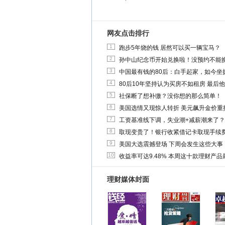
网友点击排行
1
跑步5年烧的钱 居然可以买一辆宝马？
2
孙中山纪念币开始兑换啦！没预约不能
3
中国最有钱的80后：白手起家，如今坐拥
4
80后10年坚持认为买房不如租房 最后
5
社保断了想补缴？没你想的那么简单！
6
美国选情又现惊人转折 美元飙升金价重
7
工资基准线下调，失业潮+减薪潮来了？
8
取现变贵了！银行收紧借记卡取现手续
9
美国大选震撼登场 下周会发生这些大事
10
收益率可达9.48% 本周这十款理财产品最
理财媒体封面