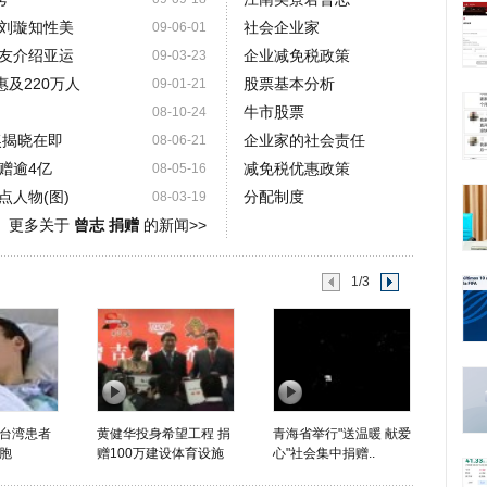
刘璇知性美
社会企业家
09-06-01
友介绍亚运
企业减免税政策
09-03-23
及220万人
股票基本分析
09-01-21
牛市股票
08-10-24
奖揭晓在即
企业家的社会责任
08-06-21
赠逾4亿
减免税优惠政策
08-05-16
人物(图)
分配制度
08-03-19
更多关于
曾志 捐赠
的新闻>>
1/3
台湾患者
黄健华投身希望工程 捐
青海省举行"送温暖 献爱
胞
赠100万建设体育设施
心"社会集中捐赠..