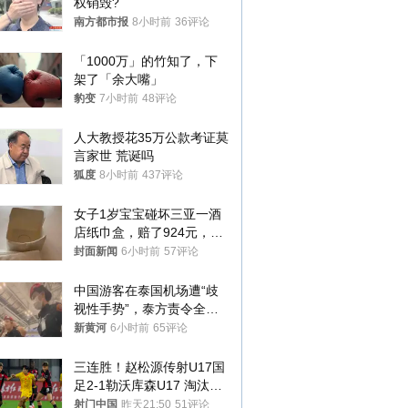
权销毁?
南方都市报
8小时前
36评论
「1000万」的竹知了，下
架了「余大嘴」
豹变
7小时前
48评论
人大教授花35万公款考证莫
言家世 荒诞吗
狐度
8小时前
437评论
女子1岁宝宝碰坏三亚一酒
店纸巾盒，赔了924元，发
帖吐槽后酒店退还一半的
封面新闻
6小时前
57评论
钱，当地市监局回应
中国游客在泰国机场遭“歧
视性手势”，泰方责令全面
调查，对责任人采取最严厉
新黄河
6小时前
65评论
处分
三连胜！赵松源传射U17国
足2-1勒沃库森U17 淘汰赛
将战河床
射门中国
昨天21:50
51评论