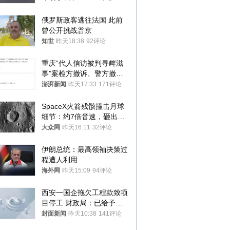
俄罗斯政客逃往法国 此前
曾公开挑战普京
知世
昨天18:38
92评论
重庆“代人信访被判寻衅滋
事”案检方撤诉、警方撤
案，两被告人获国赔
澎湃新闻
昨天17:33
171评论
SpaceX火箭残骸撞击月球
细节：约7倍音速，砸出直
径约30米撞击坑
大众网
昨天16:11
32评论
伊朗总统：最高领袖决策过
程遭人利用
海外网
昨天15:09
94评论
西安一国企拖欠工程款致项
目停工 财政局：已给予处
分，正督促整改
封面新闻
昨天10:38
141评论