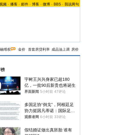
视频
-
播客
-
邮件
-
博客
-
微博
-
BBS
-
我说两句
融维权
金价
首套房贷利率
成品油上调
房价
评榜
宇树王兴兴身家已超180
亿，一批90后新贵也将诞生
界面新闻
5小时前
47评论
多国足协“倒戈”，阿根廷足
协力挺因凡蒂诺：国际足联
今后应继续在其领导下前行
观察者网
6小时前
33评论
假结婚证做出真胚胎 谁有