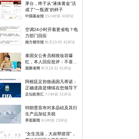
茅台，终于从“液体黄金”活
成了“一瓶酒”的样子
中国基金报
15小时前
43评论
空调24小时开着更省电？电
力部门回应
南方都市报
昨天23:45
42评论
泰国女公务员精致妆容爆
红，本人回应批评：不喜欢
就别看
观察者网
昨天18:32
61评论
阿根廷足协致函因凡蒂诺：
正确道路是继续在您领导下
足坛欧美汇
7小时前
51评论
特朗普宣布对多晶硅及其衍
生产品加征关税
界面新闻
8小时前
23评论
“女生洗澡，大叔帮搓背”，