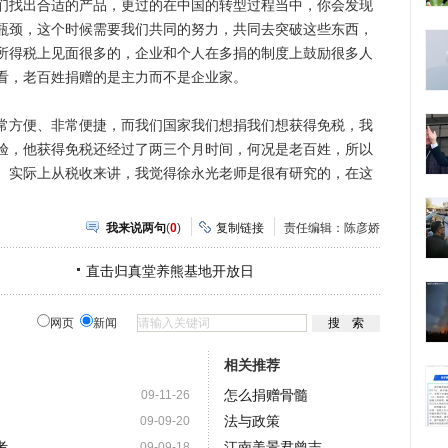
们找出合适的产品，更过的在中国的转型过程当中，你会发现
瓶颈，这个时候需要我们共同的努力，共同去突破这些东西，
所得税上见面很多的，企业和个人在多捐的制度上鼓励很多人
看，老百姓捐赠的是主力而不是企业家。
方便、非常便捷，而我们国家我们想捐我们想获得免税，我
验，他获得免税还经过了两三个月时间，何况是老百姓，所以
。实际上从税收来讲，我觉得徐永光老师是很有研究的，在这
我来说两句
(
0
)
复制链接
责任编辑：陈彦娇
直击归真堂养熊基地开放日
网页
新闻
相关推荐
怎么捐赠骨髓
09-11-26
法与政策
09-09-20
考
江南美景君曾志
09-09-18