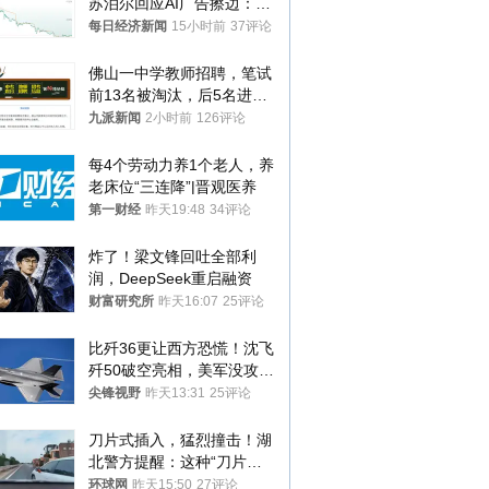
苏泊尔回应AI广告擦边：视
频全下架，已强化内容管理
每日经济新闻
15小时前
37评论
与审核
佛山一中学教师招聘，笔试
前13名被淘汰，后5名进体
检，被疑萝卜岗，官方通
九派新闻
2小时前
126评论
报：已叫停
每4个劳动力养1个老人，养
老床位“三连降”|晋观医养
第一财经
昨天19:48
34评论
炸了！梁文锋回吐全部利
润，DeepSeek重启融资
财富研究所
昨天16:07
25评论
比歼36更让西方恐慌！沈飞
歼50破空亮相，美军没攻克
的技术被拿下
尖锋视野
昨天13:31
25评论
刀片式插入，猛烈撞击！湖
北警方提醒：这种“刀片超
车”，太危险了
环球网
昨天15:50
27评论