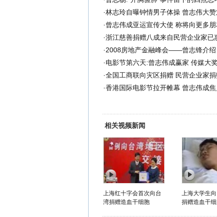
·
林志玲自曝钟情男子体操 曾志伟大赞
·
曾志伟成亚运宣传大使 称将向更多朋
·
浙江慈善捐赠八成来自民营企业家已惠
·
2008房地产金融峰会——曾志锋介绍
·
电影节第六天:曾志伟成赢家 传媒大
·
全国工商联向灾区捐赠 民营企业家捐
·
香港国际电影节拉开帷幕 曾志伟成焦点
相关视频新闻
上海红十字会首次向台
上海大学生向
湾捐赠造血干细胞
捐赠造血干细