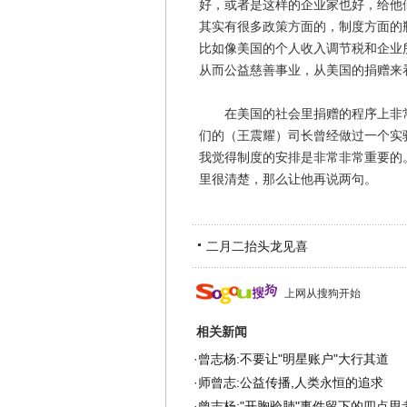
好，或者是这样的企业家也好，给他
其实有很多政策方面的，制度方面的
比如像美国的个人收入调节税和企业
从而公益慈善事业，从美国的捐赠来
在美国的社会里捐赠的程序上非常
们的（王震耀）司长曾经做过一个实
我觉得制度的安排是非常非常重要的
里很清楚，那么让他再说两句。
二月二抬头龙见喜
上网从搜狗开始
相关新闻
·
曾志杨:不要让"明星账户"大行其道
·
师曾志:公益传播,人类永恒的追求
·
曾志杨:"开胸验肺"事件留下的四点思