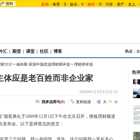
地产
搜狗
新闻
-
体育
-
S
-
娱乐
-
V
-
财经
-
IT
-
汽车
-
房产
-
女人
-
外汇
|
期货
|
课堂
|
社区
|
博客
热点：
金
理财大计
>
福布斯·富国中国优选理财师评选
>
理财师评选
热
主体应是老百姓而非企业家
2009年12月01日16:10
我来说两句
(
0
)
复制链接
大
中
小
选”颁奖典礼于2009年12月1日下午在北京召开，搜狐理财频道
次发布会。以下是师曾志的发言：
实是三个问题，我一并回答。首先，这个问题我一直在关心，