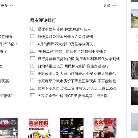
更多 >>
更多 >>
网友评论排行
1
退休不妨带带孙 解放80后年轻人
2
换你咋办
随便提取公积金对低收入者是误伤
3
1595亿！
4月前两周四大行1.9万亿存款流失
4
他哭了
“单独二孩”时代：自从有了娃咱都不差钱？
5
银行提首套房贷款门槛 购房者加利率可优先拿到钱
6
挫
日均销量过亿元 网民捧定制产品热卖过银行
7
美财政部：对人民币跌势表示不安 仍被大幅低估
8
费优惠
专家称部分城市房价下降是正常现象 不可能崩盘
9
普京下令给自己涨工资 年收入64万元上调1.65倍
10
“赚钱”
大跌后金价企稳 美CPI数据与乌克兰成支撑