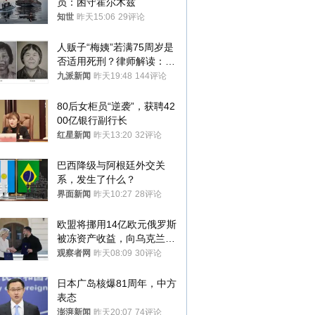
员：困守霍尔木兹
知世
昨天15:06
29评论
人贩子“梅姨”若满75周岁是
否适用死刑？律师解读：很
大概率不会被判处死刑
九派新闻
昨天19:48
144评论
80后女柜员“逆袭”，获聘42
00亿银行副行长
红星新闻
昨天13:20
32评论
巴西降级与阿根廷外交关
系，发生了什么？
界面新闻
昨天10:27
28评论
欧盟将挪用14亿欧元俄罗斯
被冻资产收益，向乌克兰提
供援助
观察者网
昨天08:09
30评论
日本广岛核爆81周年，中方
表态
澎湃新闻
昨天20:07
74评论