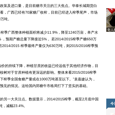
策及进口量，是目前糖市关注的三大焦点。华泰长城期货白
看，广西已经有70家糖厂收榨，目前已经进入榨季尾声，市场
0万吨。
 榨季广西整体种植面积将减少11.9%，降至1240万亩，单产水
 ，预期产糖总量下降接近5% 。若2014/2015榨季产糖650万
2014/2015 榨季最终产量仅为630万吨，则2015/2016榨季预
价的持续下降，种植甘蔗的收益已经远低于其他经济作物，目
树对于甘蔗种植有更深远的影响。整体来看2015/2016榨季
下榨季全国食糖产量或在1000万吨甚至以下。”袁嘉婕认为，
预见的情况。这给国内郑糖牛市格局打下了坚实的基础。
大关注点。数据显示，2014/2015榨季，截至2月底中国
今
吨，减幅23.4%。