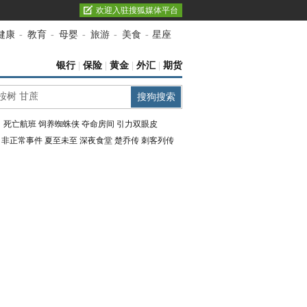
欢迎入驻搜狐媒体平台
健康
-
教育
-
母婴
-
旅游
-
美食
-
星座
银行
|
保险
|
黄金
|
外汇
|
期货
：
死亡航班
饲养蜘蛛侠
夺命房间
引力双眼皮
：
非正常事件
夏至未至
深夜食堂
楚乔传
刺客列传