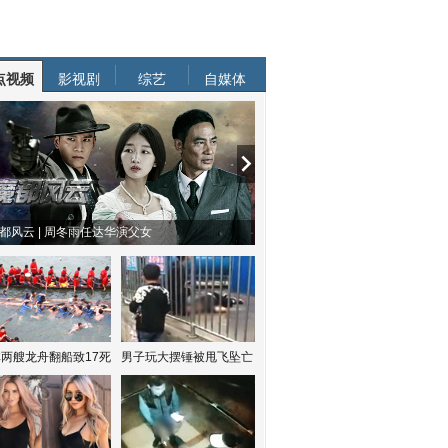
点视频
影视剧
综艺
自媒体
都风云 | 周冬雨任达华演父女
两艘龙舟翻船致17死
男子玩大摆锤被甩飞坠亡