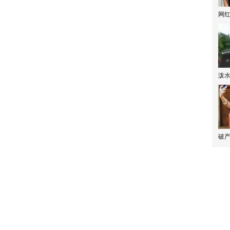
网
泼
破产