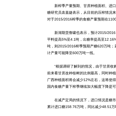
新榨季产量预期、甘蔗种植面积、进口政
糖研究员袁嘉婕表示，从目前的压榨情况来
对于2015/2016榨季的食糖产量预期在110
新湖期货詹啸也表示，预计2015/2016
平料提高5%至4.1吨，出糖率提高至12.16%
吨，则2015/2016榨季预期产糖620万吨；若
计产量可能降至600万吨一线。
“根据调研了解到的情况，由于甘蔗收购
前来看甘蔗改种桉树的比例最高，同时种植桉
广西种植面积将会减少12%左右，这将使得
国内食糖产量下榨季继续加大幅度下降是可
在减产定局的情况下，进口情况是糖市的另一
累计进口糖158.76万吨，同比减少48.51万