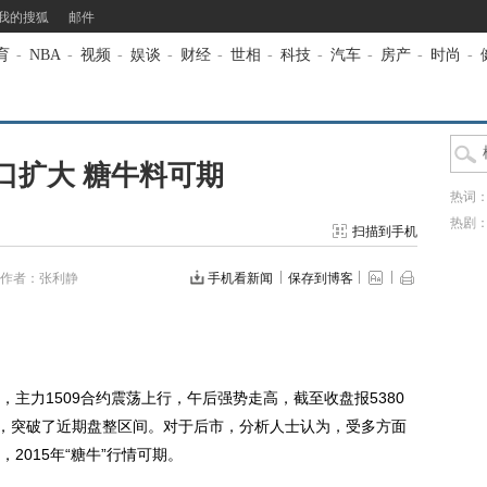
我的搜狐
邮件
育
-
NBA
-
视频
-
娱谈
-
财经
-
世相
-
科技
-
汽车
-
房产
-
时尚
-
口扩大 糖牛料可期
热词
热剧
扫描到手机
作者：张利静
手机看新闻
保存到博客
，主力1509合约震荡上行，午后强势走高，截至收盘报5380
元/吨，突破了近期盘整区间。对于后市，分析人士认为，受多方面
2015年“糖牛”行情可期。