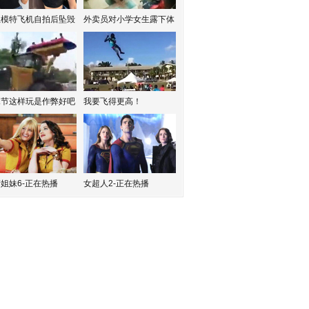
红模特飞机自拍后坠毁
外卖员对小学女生露下体
水节这样玩是作弊好吧
我要飞得更高！
姐妹6-正在热播
女超人2-正在热播