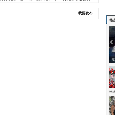
我要发布
热
潼体验爱情哲学
南方有乔木 | “科创CP”渐入佳境
魔
桂林