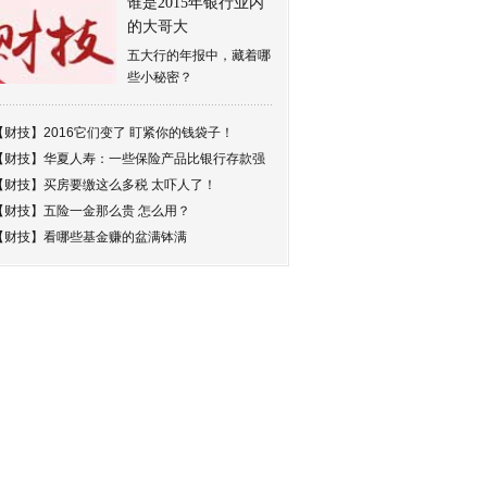
谁是2015年银行业内
的大哥大
五大行的年报中，藏着哪
些小秘密？
【财技】
2016它们变了 盯紧你的钱袋子！
【财技】
华夏人寿：一些保险产品比银行存款强
【财技】
买房要缴这么多税 太吓人了！
【财技】
五险一金那么贵 怎么用？
【财技】
看哪些基金赚的盆满钵满