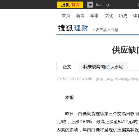
loading...
首页
-
新闻
-
军事
-
文化
-
历史
-
体
>
农产品
>
白糖
供应缺
正文
我来说两句
(
人参与)
2015-03-31 08:48:05
来源：
中证网-中国证券报
本报
昨日，白糖
期货
连续第三个交易日收阳
元/吨，上涨2.63%，最高上探至5412
因素的影响，年内白糖将呈现供应偏紧状况，