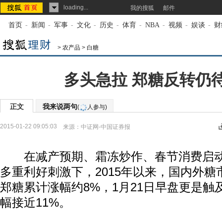
loading...
我的搜狐
邮件
首页
-
新闻
-
军事
-
文化
-
历史
-
体育
-
NBA
-
视频
-
娱谈
-
财
>
农产品
>
白糖
多头急拉 郑糖反转仍
正文
我来说两句
(
人参与)
2015-01-22 09:05:03
来源：
中证网-中国证券报
在减产预期、霜冻炒作、春节消费启动
多重利好刺激下，2015年以来，国内外糖
郑糖累计涨幅约8%，1月21日早盘更是触
幅接近11%。