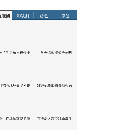
点视频
影视剧
综艺
原创
黄片副局长已被停职
小学开课教掼蛋合适吗
姐招聘现场美腿抢镜
准妈妈堕胎捐骨髓救妹
条生产场地环境肮脏
百岁老太高空跳伞庆生