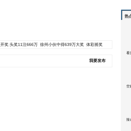
热
开奖:头奖11注666万
徐州小伙中得639万大奖
体彩摇奖
看
我要发布
空
辣