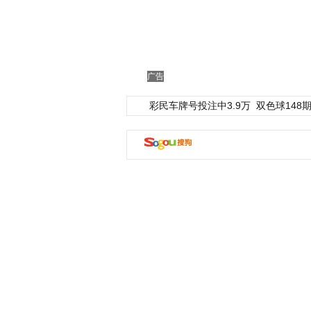
广告
彩民车牌号投注中3.9万
双色球148期