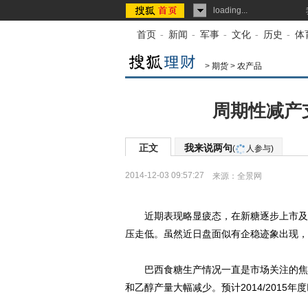
loading...
首页
-
新闻
-
军事
-
文化
-
历史
-
体
>
期货
>
农产品
周期性减产
正文
我来说两句
(
人参与)
2014-12-03 09:57:27
来源：
全景网
近期表现略显疲态，在新糖逐步上市及消
压走低。虽然近日盘面似有企稳迹象出现，
巴西食糖生产情况一直是市场关注的焦点
和乙醇产量大幅减少。预计2014/2015