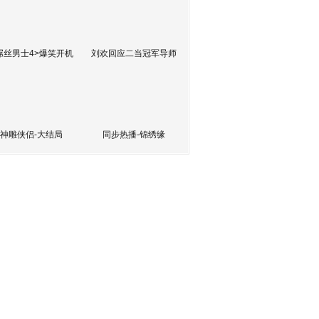
屌丝男士4>爆笑开机
刘欢回应二当冠军导师
神雕侠侣-大结局
同步热播-锦绣缘