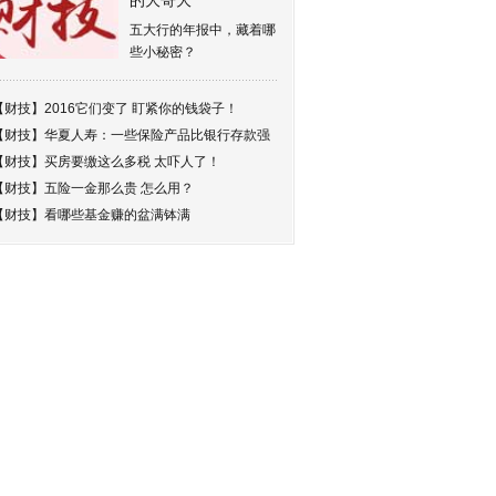
的大哥大
五大行的年报中，藏着哪
些小秘密？
【财技】
2016它们变了 盯紧你的钱袋子！
【财技】
华夏人寿：一些保险产品比银行存款强
【财技】
买房要缴这么多税 太吓人了！
【财技】
五险一金那么贵 怎么用？
【财技】
看哪些基金赚的盆满钵满