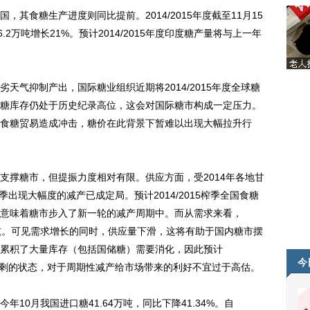
食糖生产进度则同比提前。2014/2015年度截至11月15
2万吨增长21%。预计2014/2015年度印度糖产量将与上一年
气抑制产出，国际糖业组织近期将2014/2015年度全球糖
球食糖库存仍处于历史纪录高位，这会对国际糖市构成一定压力。
食糖贸易造成冲击，糖价在此背景下暂难以出现大幅拉升行
撑糖市，但提振力度相对有限。供应方面，受2014年各地甘
榨季出现大幅度的减产已成定局。预计2014/2015榨季全国食糖
，这意味着糖市步入了新一轮的减产周期中。而从需求来看，
60万吨。可见需求增长的同时，供应量下滑，这将有助于国内糖市摆
累积了大量库存（包括国储糖）需要消化，因此预计
今
存量过剩的状态，对于周期性减产给市场带来的利好不宜过于高估。
0月我国进口糖41.64万吨，同比下降41.34%。自