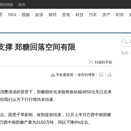
我的搜狐
邮件
育
-
NBA
-
视频
-
娱谈
-
财经
-
世相
-
科技
-
汽车
-
房产
-
时尚
-
支撑 郑糖回落空间有限
热词
扫描到手机
手机看新闻
保存到博客
费清淡的背景下，郑糖期价在未能有效站稳4850元关口后承
但我们认为下行行情尚未结束。
。因受干旱影响，收割提前结束，11月上半月巴西中南部糖
年度巴西中南部糖产量为3150万吨，同比下降8%左右。