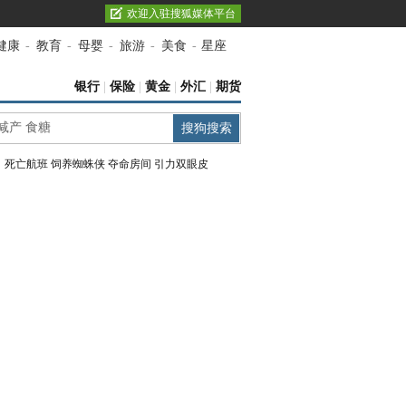
欢迎入驻搜狐媒体平台
健康
-
教育
-
母婴
-
旅游
-
美食
-
星座
银行
|
保险
|
黄金
|
外汇
|
期货
：
死亡航班
饲养蜘蛛侠
夺命房间
引力双眼皮