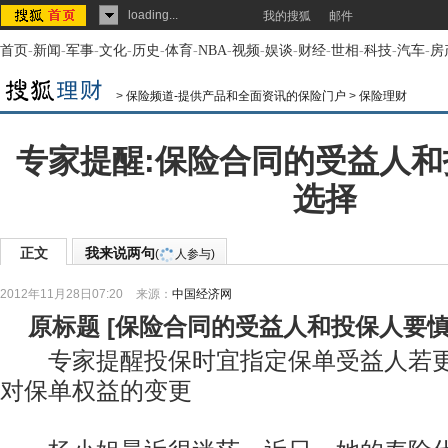
loading...
我的搜狐
邮件
首页
-
新闻
-
军事
-
文化
-
历史
-
体育
-
NBA
-
视频
-
娱谈
-
财经
-
世相
-
科技
-
汽车
-
房
>
保险频道-提供产品和全面资讯的保险门户
>
保险理财
专家提醒:保险合同的受益人
选择
正文
我来说两句
(
人参与)
2012年11月28日07:20
来源：
中国经济网
原标题
[
保险合同的受益人和投保人要
专家提醒投保时宜指定保单受益人若更
对保单权益的变更