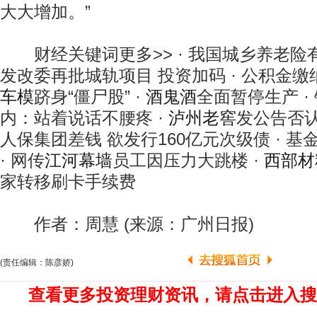
大大增加。”
财经关键词更多>> · 我国城乡养老险有
发改委再批城轨项目 投资加码 · 公积金缴纳
车模
跻身“僵尸股” ·
酒鬼酒
全面暂停生产 ·
内：站着说话不腰疼 ·
泸州老窖
发公告否认
人保集团差钱 欲发行160亿元次级债 · 
· 网传
江河幕墙
员工因压力大跳楼 ·
西部材
家转移刷卡手续费
作者：周慧 (来源：广州日报)
(责任编辑：陈彦娇)
查看更多投资理财资讯，请点击进入搜