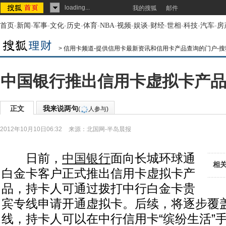
loading...
我的搜狐
邮件
首页
-
新闻
-
军事
-
文化
-
历史
-
体育
-
NBA
-
视频
-
娱谈
-
财经
-
世相
-
科技
-
汽车
-
房
>
信用卡频道-提供信用卡最新资讯和信用卡产品查询的门户-搜
中国银行推出信用卡虚拟卡产品
正文
我来说两句
(
人参与)
2012年10月10日06:32
来源：
北国网-半岛晨报
日前，
中国银行
面向长城环球通
相
白金卡客户正式推出信用卡虚拟卡产
品，持卡人可通过拨打中行白金卡贵
宾专线申请开通虚拟卡。后续，将逐步覆
线，持卡人可以在中行信用卡“缤纷生活”