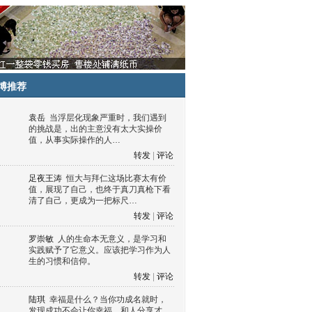
博推荐
袁岳
当浮层化现象严重时，我们遇到
的挑战是，出的主意没有太大实操价
值，从事实际操作的人…
转发
|
评论
足夜王涛
恒大与拜仁这场比赛太有价
值，展现了自己，也终于真刀真枪下看
清了自己，更成为一把标尺…
转发
|
评论
罗崇敏
人的生命本无意义，是学习和
实践赋予了它意义。应该把学习作为人
生的习惯和信仰。
转发
|
评论
陆琪
幸福是什么？当你功成名就时，
发现成功不会让你幸福，和人分享才