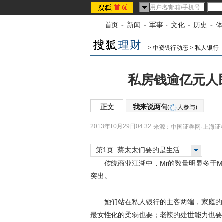
首页
-
新闻
-
军事
-
文化
-
历史
-
>
中资银行动态
>
私人银行
私房钱逾亿元人民
正文
我来说两句
(
人参与)
2013年10月29日04:32
来源：
中国证券网·上海证
第1页 :蔡太太们要的是生活
传统商业江湖中，Mr的数量明显多于Mis
突出。
她们站在私人银行的主客两端，家庭的幸
最女性化的柔弱也要；老辣的处世能力也要