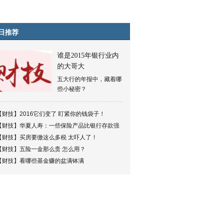
日推荐
谁是2015年银行业内
的大哥大
五大行的年报中，藏着哪
些小秘密？
【财技】
2016它们变了 盯紧你的钱袋子！
【财技】
华夏人寿：一些保险产品比银行存款强
【财技】
买房要缴这么多税 太吓人了！
【财技】
五险一金那么贵 怎么用？
【财技】
看哪些基金赚的盆满钵满