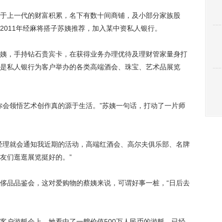
上一代的财富积累，名下有数十间商铺，及小部分家族股
2011年经麻将搭子苏姨推荐，加入某中资私人银行。
，手持钻石贵宾卡，在获得业务办理优待及理财管家量身打
是私人银行为客户举办的各类高端酒会、珠宝、艺术品展览
会领悟艺术创作真的源于生活。”苏姨一句话，打动了一片师
理就会通知我近期的活动，高端红酒会、高尔夫俱乐部、名牌
友们逛逛展览挺好的。”
品品鉴会，这对爱购物的蔡姨来说，可谓好事一桩，“日后去
户游艇会上，她看中了一艘价值500万人民币的游艇，已经