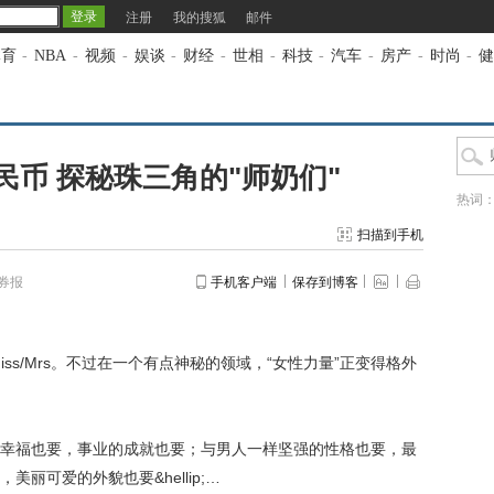
注册
我的搜狐
邮件
体育
-
NBA
-
视频
-
娱谈
-
财经
-
世相
-
科技
-
汽车
-
房产
-
时尚
-
健
币 探秘珠三角的"师奶们"
热词
扫描到手机
券报
手机客户端
保存到博客
s/Mrs。不过在一个有点神秘的领域，“女性力量”正变得格外
福也要，事业的成就也要；与男人一样坚强的性格也要，最
，美丽可爱的外貌也要&he
llip;…