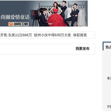
开奖:头奖11注666万
徐州小伙中得639万大奖
体彩摇奖
热
我要发布
看
空