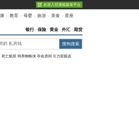
欢迎入驻搜狐媒体平台
康
-
教育
-
母婴
-
旅游
-
美食
-
星座
银行
|
保险
|
黄金
|
外汇
|
期货
：
死亡航班
饲养蜘蛛侠
夺命房间
引力双眼皮