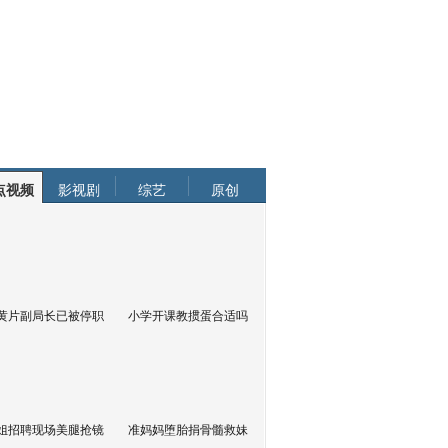
点视频
影视剧
综艺
原创
黄片副局长已被停职
小学开课教掼蛋合适吗
姐招聘现场美腿抢镜
准妈妈堕胎捐骨髓救妹