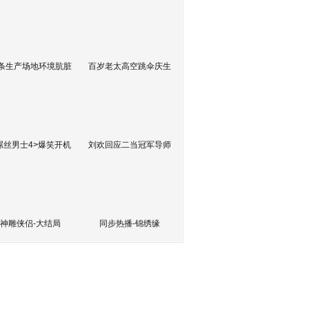
条生产场地环境肮脏
百岁老太高空跳伞庆生
屌丝男士4>爆笑开机
刘欢回应二当冠军导师
神雕侠侣-大结局
同步热播-锦绣缘