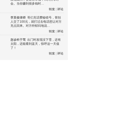
会。当你赚到很多钱时…
转发
|
评论
李英俊律师
哥们充话费输错号，替别
人交了100元，就打过去电话想让对方
充点回来。对方特郁闷地说…
转发
|
评论
急诊科于莺
出门时发现没下雪，还有
太阳，还能看到蓝天，惊呼这一天值
了！
转发
|
评论