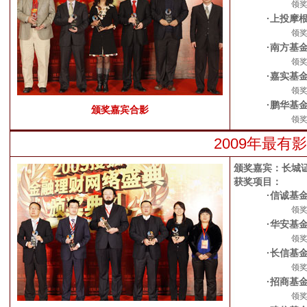
领
·上投摩
领
·南方基
领
·嘉实基
领
·鹏华基
颁奖嘉宾合影
领
2009年最
颁奖嘉宾：长城
获奖项目：
·信诚基
领
·华安基金
领
·长信基
领
·招商基
领