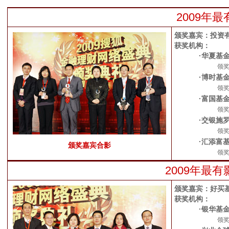
2009年
颁奖嘉宾：投资有
获奖机构：
·华夏基
领
·博时基
领
·富国基
领
·交银施
领
·汇添富
颁奖嘉宾合影
领
2009年最
颁奖嘉宾：好买
获奖机构：
·银华基
领