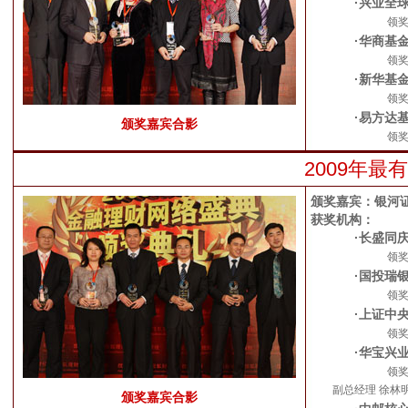
·兴业全
领
·华商基
领
·新华基
领
·易方达
颁奖嘉宾合影
领
2009年
颁奖嘉宾：银河
获奖机构：
·长盛同
领
·国投瑞
领
·上证中
领
·华宝兴
领奖
副总经理 徐林
颁奖嘉宾合影