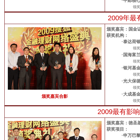
·中邮核
领
2009年
颁奖嘉宾：国金
获奖机构：
·泰达荷
领
·国海富
领
·银河基
领
·光大保
领
·大成基
颁奖嘉宾合影
领
2009最有
颁奖嘉宾：徳圣
获奖项目：
·申万巴