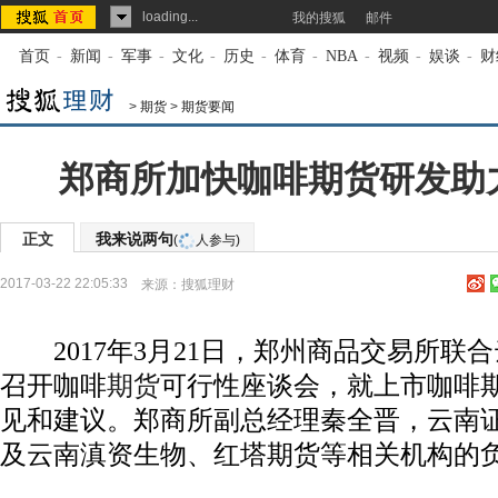
loading...
我的搜狐
邮件
首页
-
新闻
-
军事
-
文化
-
历史
-
体育
-
NBA
-
视频
-
娱谈
-
财
>
期货
>
期货要闻
郑商所加快咖啡期货研发助
正文
我来说两句
(
人参与)
2017-03-22 22:05:33
来源：
搜狐理财
2017年3月21日，郑州商品交易所联
召开咖啡
期货
可行性座谈会，就上市咖啡
见和建议。郑商所副总经理秦全晋，云南
及云南滇资生物、红塔期货等相关机构的