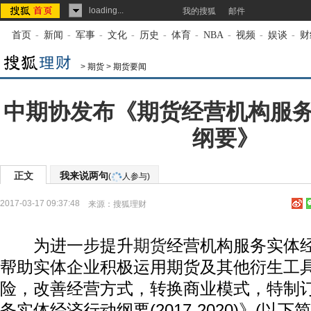
loading...
我的搜狐
邮件
首页
-
新闻
-
军事
-
文化
-
历史
-
体育
-
NBA
-
视频
-
娱谈
-
财
>
期货
>
期货要闻
中期协发布《期货经营机构服
纲要》
正文
我来说两句
(
人参与)
2017-03-17 09:37:48
来源：
搜狐理财
为进一步提升
期货
经营机构服务实体
帮助实体企业积极运用期货及其他衍生工
险，改善经营方式，转换商业模式，特制
务实体经济行动纲要(2017-2020)》(以