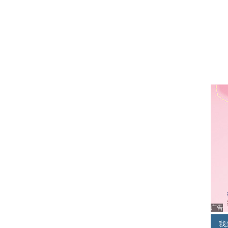
泼
我
破产
女超
广告
我