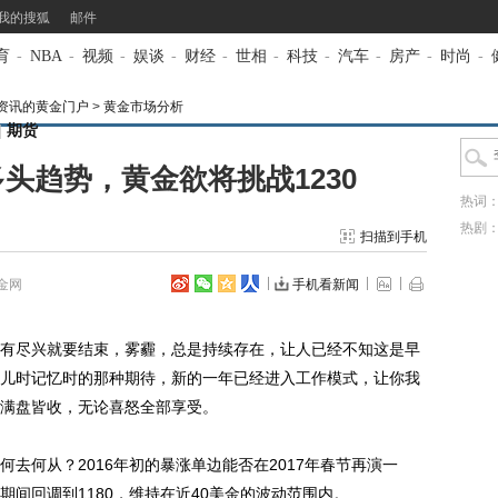
我的搜狐
邮件
育
-
NBA
-
视频
-
娱谈
-
财经
-
世相
-
科技
-
汽车
-
房产
-
时尚
-
资讯的黄金门户
>
黄金市场分析
|
期货
头趋势，黄金欲将挑战1230
热词
热剧
扫描到手机
金网
手机看新闻
尽兴就要结束，雾霾，总是持续存在，让人已经不知这是早
儿时记忆时的那种期待，新的一年已经进入工作模式，让你我
满盘皆收，无论喜怒全部享受。
何从？2016年初的暴涨单边能否在2017年春节再演一
间回调到1180，维持在近40美金的波动范围内。