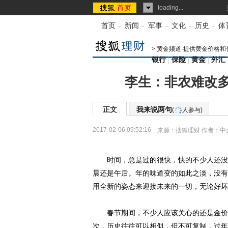
loading...
首页
-
新闻
-
军事
-
文化
-
历史
-
体
>
黄金频道-提供黄金价格和
银行
|
保险
|
黄金
|
外汇
李生：非农难改多
正文
我来说两句
(
人参与)
2017-02-06 09:52:16
来源：
搜狐理财
作者：中
时间，总是过的很快，快的不少人还没有
晨还是午后。年的味道变的如此之淡，没有
用全新的姿态来迎接未来的一切，无论好坏
春节期间，不少人应该关心的还是金价何去
次，历史往往可以相似，但不可复制，过年期