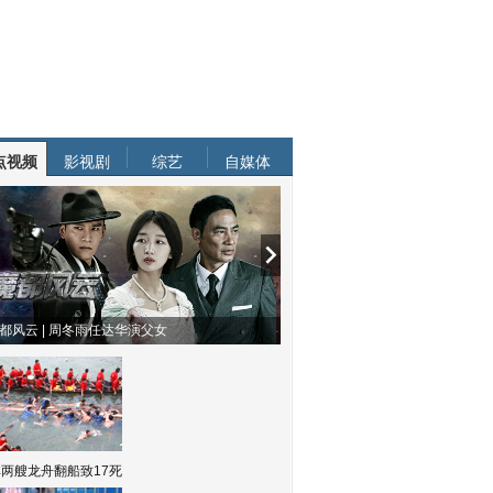
点视频
影视剧
综艺
自媒体
都风云 | 周冬雨任达华演父女
两艘龙舟翻船致17死