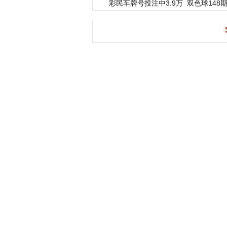
彩民车牌号投注中3.9万
双色球148期