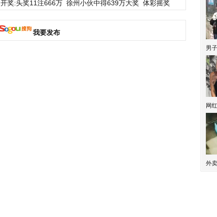
开奖:头奖11注666万
徐州小伙中得639万大奖
体彩摇奖
我要发布
男
网
外