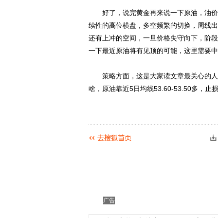
好了，说完黄金再来说一下原油，油价说
续性的高位横盘，多空频繁的切换，周线出
还有上冲的空间，一旦价格失守向下，阶段性
一下最近原油将有见顶的可能，这里需要中
策略方面，这是大家读文章最关心的人，
啥，原油靠近5日均线53.60-53.50多，止损
动物系恋人啊 | 钟欣
广告