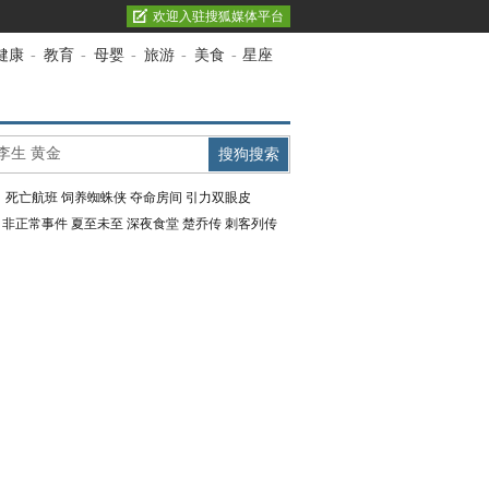
欢迎入驻搜狐媒体平台
健康
-
教育
-
母婴
-
旅游
-
美食
-
星座
：
死亡航班
饲养蜘蛛侠
夺命房间
引力双眼皮
：
非正常事件
夏至未至
深夜食堂
楚乔传
刺客列传