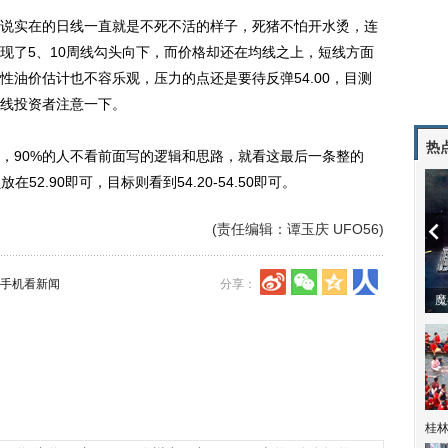
实在的日线一直就是不死不活的样子，死猪不怕开水烫，连
现了5、10周线勾头向下，而价格却还在均线之上，短线方面
油价估计也不容乐观，压力的点还是要待反弹54.00，目测
线投资者注意一下。
热
90%的人不看前面写的逻辑和思路，就看这最后一条整的
放在52.90即可，目标则看到54.20-54.50即可。
(责任编辑：谭玉庆 UFO56)
手机看新闻
分享：
潼体验爱情哲学
南方有乔木 | “科创CP”渐入佳境
魔
桂林