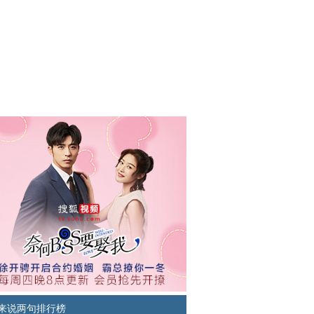
水节这样玩是作弊好吧
要飞得更高！
姐妹6-正在热播
人2-正在热播
来说两句排行榜