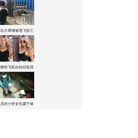
子玩大摆锤被甩飞坠亡
红模特飞机自拍后坠毁
卖员对小学女生露下体