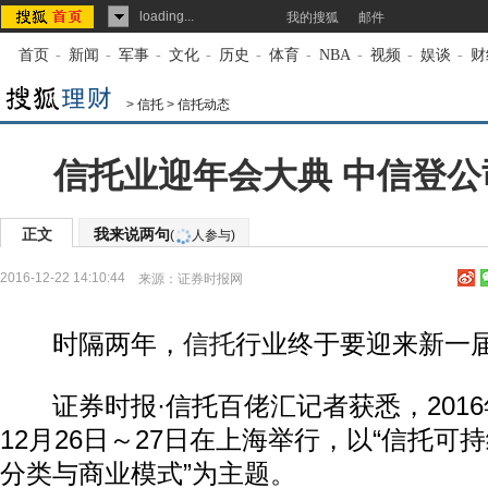
loading...
我的搜狐
邮件
首页
-
新闻
-
军事
-
文化
-
历史
-
体育
-
NBA
-
视频
-
娱谈
-
财
>
信托
>
信托动态
信托业迎年会大典 中信登公
正文
我来说两句
(
人参与)
2016-12-22 14:10:44
来源：
证券时报网
时隔两年，
信托
行业终于要迎来新一
证券时报·信托百佬汇记者获悉，2016
12月26日～27日在上海举行，以“信托可
分类与商业模式”为主题。