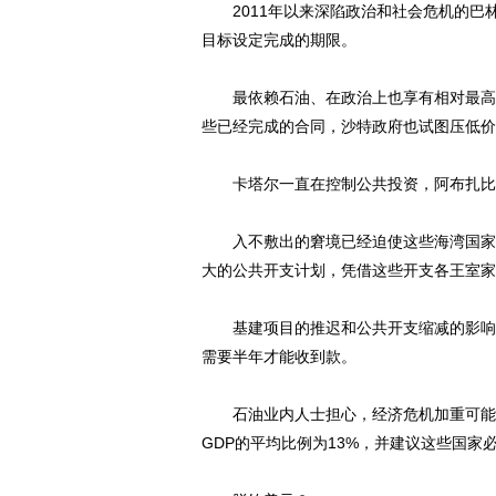
2011年以来深陷政治和社会危机的巴林
目标设定完成的期限。
最依赖石油、在政治上也享有相对最高自
些已经完成的合同，沙特政府也试图压低价
卡塔尔一直在控制公共投资，阿布扎比
入不敷出的窘境已经迫使这些海湾国家政
动物系恋人啊 | 钟欣
大的公共开支计划，凭借这些开支各王室家
基建项目的推迟和公共开支缩减的影响开
需要半年才能收到款。
石油业内人士担心，经济危机加重可能会
GDP的平均比例为13%，并建议这些国