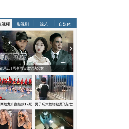
点视频
影视剧
综艺
自媒体
都风云 | 周冬雨任达华演父女
两艘龙舟翻船致17死
男子玩大摆锤被甩飞坠亡