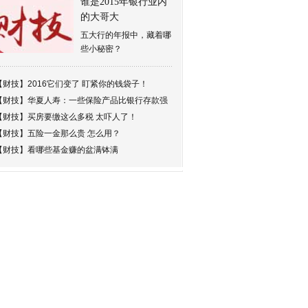
谁是2015年银行业内
的大哥大
五大行的年报中，藏着哪
些小秘密？
【财技】
2016它们变了 盯紧你的钱袋子！
【财技】
华夏人寿：一些保险产品比银行存款强
【财技】
买房要缴这么多税 太吓人了！
【财技】
五险一金那么贵 怎么用？
【财技】
看哪些基金赚的盆满钵满