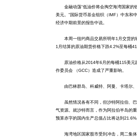
金融动荡“低油价将会掏空海湾国家的钱包
美元。”国际货币
基金
组织（IMF）中东和
经济中期前景的报告中说。
本周一纽约商品交易所明年1月交货的
1月结算的原油期货价格下跌4.2%至每桶41
原油价格从2014年6月的每桶115美元
作委员会 （GCC）造成了严重影响。
由巴林群岛、科威特、阿曼、卡塔尔、沙
虽然情况各有不同，但沙特阿拉伯、巴林、
气资源。就沙特而言，作为阿拉伯半岛的重
预算赤字的国内生产总值占比将达到21.6%
海湾地区国家股市受到冲击，周二集体暴