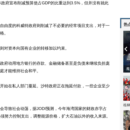
政府宣布削减预算使占GDP的比重达到3.5%，但并没有就此
热
由度的科威特政府则削减了不必要的经常项目支出，对于一
格。
则对资本向国有企业的转移加以约束。
府动用地方银行的存款、金融储备甚至是负债来继续负担庞
潼体验爱情哲学
南方有乔木 | “科创CP”渐入佳境
魔
庭才能维持社会和平。
始在私人部门蔓延。沙特政府正在拖延付款，一些企业至少
桂林
导致社会动荡，据JODI预测，今年海湾国家的财政赤字占
家必须努力控制支出，调整能源价格，扩大石油以外的收入来源。