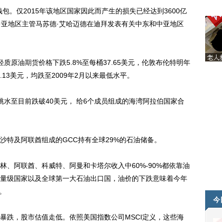
。仅2015年该地区国家因此而产生的损失已经达到3600亿
中亚地区主管马苏德·艾哈迈德在迪拜发表有关中东和中亚地区
轻质原油
期货
价格下跌5.8%至每桶37.65美元，伦敦布伦特明年
.13美元，均跌至2009年2月以来最低水平。
跳水至目前跌破40美元， 给6个成员组成的海湾阿拉伯国家合
特及阿联酋组成的GCC持有全球29%的石油储备。
阿联酋、科威特、阿曼和卡塔尔收入中60%-90%都依靠油
量级国家以及全球第一大石油出口国，油价的下跌意味着今年
。
今
跌，股市估值走低。依照美国指数公司MSCI定义，这些海