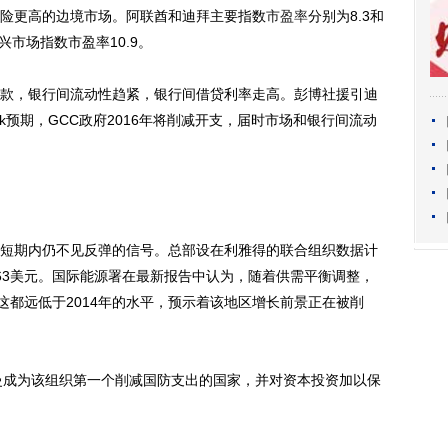
险更高的边境市场。阿联酋和迪拜主要指数
市盈率
分别为8.3和
兴市场指数市盈率10.9。
，银行间流动性趋紧，银行间借贷利率走高。彭博社援引迪
alik预期，GCC政府2016年将削减开支，届时市场和银行间流动
短期内仍不见反弹的信号。总部设在利雅得的联合组织数据计
每桶63美元。国际能源署在最新报告中认为，随着供需平衡调整，
。这都远低于2014年的水平，预示着该地区增长前景正在被削
成为该组织第一个削减国防支出的国家，并对资本投资加以保