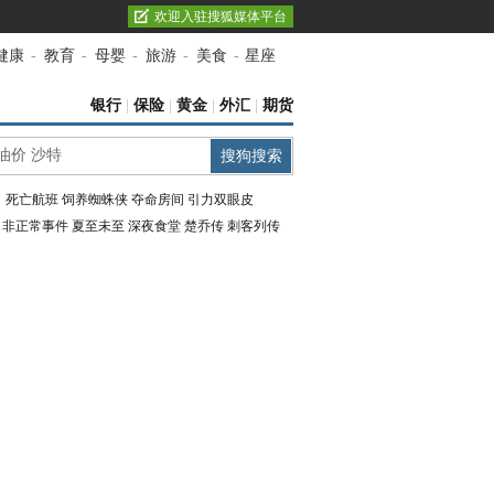
欢迎入驻搜狐媒体平台
健康
-
教育
-
母婴
-
旅游
-
美食
-
星座
银行
|
保险
|
黄金
|
外汇
|
期货
：
死亡航班
饲养蜘蛛侠
夺命房间
引力双眼皮
：
非正常事件
夏至未至
深夜食堂
楚乔传
刺客列传