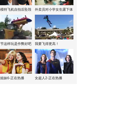
红模特飞机自拍后坠毁
外卖员对小学女生露下体
水节这样玩是作弊好吧
我要飞得更高！
姐妹6-正在热播
女超人2-正在热播