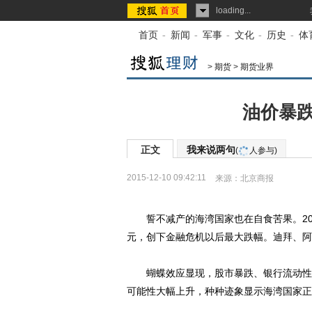
loading...
首页
-
新闻
-
军事
-
文化
-
历史
-
体
>
期货
>
期货业界
油价暴跌
正文
我来说两句
(
人参与)
2015-12-10 09:42:11
来源：
北京商报
誓不减产的海湾国家也在自食苦果。201
元，创下金融危机以后最大跌幅。迪拜、阿
蝴蝶效应显现，股市暴跌、银行流动性趋
可能性大幅上升，种种迹象显示海湾国家正