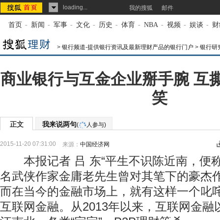
loading...
我的搜狐
邮件
首页
-
新闻
-
军事
-
文化
-
历史
-
体育
-
NBA
-
视频
-
娱谈
-
财
>
银行频道-提供银行资讯及最新理财产品的银行门户
>
银行研
商业银行与互金企业掰手腕 互
笑
正文
我来说两句
(
人参与)
2015-11-20 07:31:00
来源：
中国经济网
本报记者 吕 东“平生不识陈近南，便称
名武侠作家金庸老先生曾对其笔下的豪杰
而在当今的金融市场上，就有这样一个叱咤
互联网金融。从2013年以来，互联网金