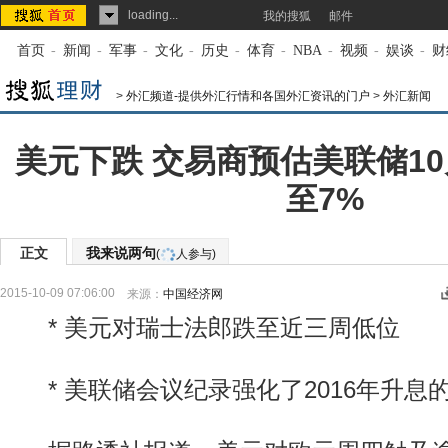
loading...
我的搜狐
邮件
首页
-
新闻
-
军事
-
文化
-
历史
-
体育
-
NBA
-
视频
-
娱谈
-
财
>
外汇频道-提供外汇行情和各国外汇资讯的门户
>
外汇新闻
美元下跌 交易商预估美联储1
至7%
正文
我来说两句
(
人参与)
2015-10-09 07:06:00
来源：
中国经济网
* 美元对瑞士法郎跌至近三周低位
* 美联储会议纪录强化了2016年升息