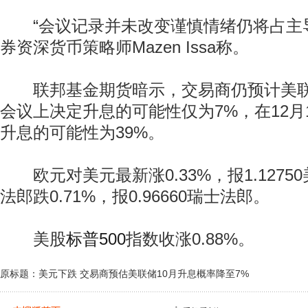
“会议记录并未改变谨慎情绪仍将占主导
券资深货币策略师Mazen Issa称。
联邦基金期货暗示，交易商仍预计美联储在
会议上决定升息的可能性仅为7%，在12月1
升息的可能性为39%。
动物系恋人啊 | 钟欣潼体验爱情哲学
南方
欧元对美元最新涨0.33%，报1.1275
法郎跌0.71%，报0.96660瑞士法郎。
美股
标普500
指数收涨0.88%。
原标题：美元下跌 交易商预估美联储10月升息概率降至7%