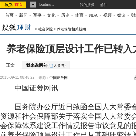
loading...
我的搜狐
邮件
首页
-
新闻
-
军事
-
文化
-
历史
-
体育
-
NBA
-
视频
-
娱谈
-
财
>
社会保险
>
养老保险相关新闻
养老保险顶层设计工作已转入
正文
我来说两句
(
人参与)
2015-09-11 08:48:22
来源：
中国证券网
中国证券网讯
国务院办公厅近日致函全国人大常委会
资源和社会保障部关于落实全国人大常委
会保障体系建设工作情况报告审议意见的
前养老保险顶层设计工作已从基础研究转