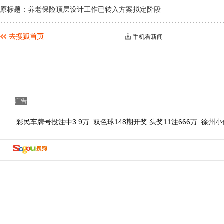
原标题：养老保险顶层设计工作已转入方案拟定阶段
手机看新闻
广告
动物系恋人啊 | 钟欣潼体验爱情哲学
南方
彩民车牌号投注中3.9万
双色球148期开奖:头奖11注666万
徐州小