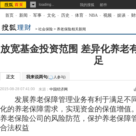
loading...
我的搜狐
邮件
首页
-
新闻
-
军事
-
文化
-
历史
-
体育
-
NBA
-
视频
-
娱谈
-
财
>
社会保险
>
养老保险相关新闻
放宽基金投资范围 差异化养老
足
正文
我来说两句
(
人参与)
2015-08-28 07:41:00
来源：
中国经济网
发展养老保障管理业务有利于满足不同
化的养老保障需求，实现资金的保值增值
养老保险公司的风险防范，保护养老保障
合法权益