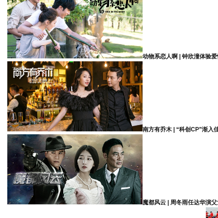
动物系恋人啊 | 钟欣潼体验
南方有乔木 | “科创CP”渐入
魔都风云 | 周冬雨任达华演父