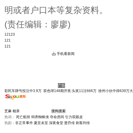
明或者户口本等复杂资料。
(责任编辑：廖廖)
12123
121
121
手机看新闻
广告
彩民车牌号投注中3.9万
双色球148期开奖:头奖11注666万
徐州小伙中得639万
热词：
死亡航班
饲养蜘蛛侠
夺命房间
引力双眼皮
热剧：
非正常事件
夏至未至
深夜食堂
楚乔传
刺客列传