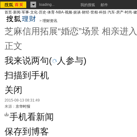
loading...
我的搜狐
邮件
首页
-
新闻
-
军事
-
文化
-
历史
-
体育
-
NBA
-
视频
-
娱谈
-
财经
-
世相
-
科技
-
汽车
-
房产
-
时尚
-
健
>
理财资讯
芝麻信用拓展“婚恋”场景 相亲进
正文
我来说两句
(
人参与)
扫描到手机
关闭
2015-08-13 08:31:49
来源：
京华时报
手机看新闻
保存到博客