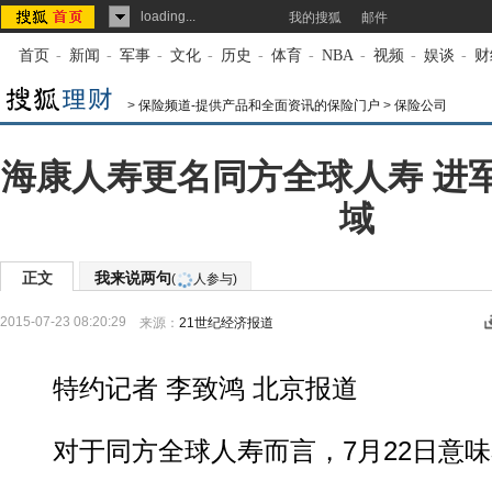
loading...
我的搜狐
邮件
首页
-
新闻
-
军事
-
文化
-
历史
-
体育
-
NBA
-
视频
-
娱谈
-
财
>
保险频道-提供产品和全面资讯的保险门户
>
保险公司
海康人寿更名同方全球人寿 进
域
正文
我来说两句
(
人参与)
2015-07-23 08:20:29
来源：
21世纪经济报道
特约记者 李致鸿 北京报道
对于同方全球人寿而言，7月22日意味