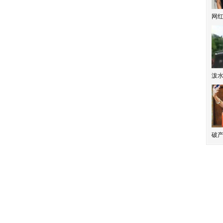
网
泼
破产