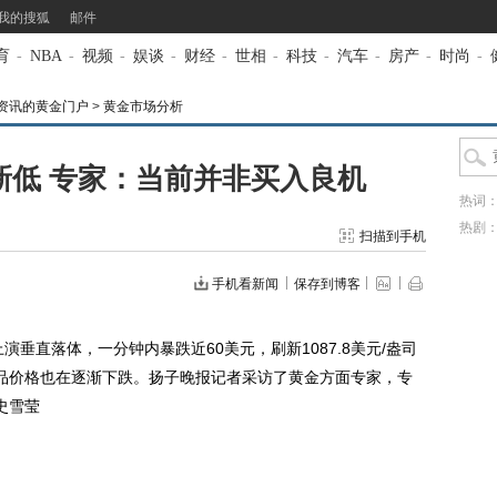
我的搜狐
邮件
育
-
NBA
-
视频
-
娱谈
-
财经
-
世相
-
科技
-
汽车
-
房产
-
时尚
-
资讯的黄金门户
>
黄金市场分析
新低 专家：当前并非买入良机
热词
热剧
扫描到手机
手机看新闻
保存到博客
上演垂直落体，一分钟内暴跌近60美元，刷新1087.8美元/盎司
品价格也在逐渐下跌。扬子晚报记者采访了黄金方面专家，专
史雪莹