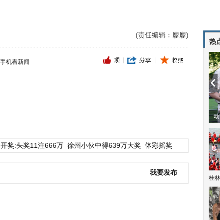
(责任编辑：廖廖)
热
手机看新闻
动
开奖:头奖11注666万
徐州小伙中得639万大奖
体彩摇奖
我要发布
桂林