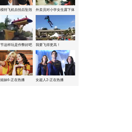
红模特飞机自拍后坠毁
外卖员对小学女生露下体
水节这样玩是作弊好吧
我要飞得更高！
姐妹6-正在热播
女超人2-正在热播