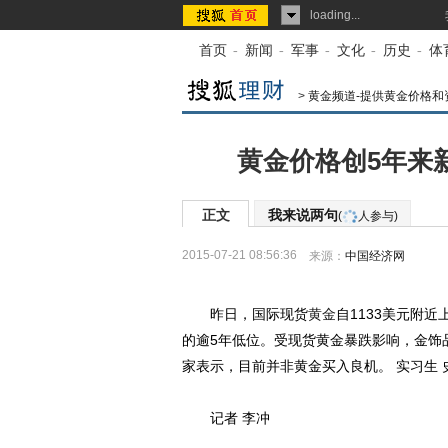
loading...
首页
-
新闻
-
军事
-
文化
-
历史
-
体
>
黄金频道-提供黄金价格和
黄金价格创5年来
正文
我来说两句
(
人参与)
2015-07-21 08:56:36
来源：
中国经济网
昨日，国际现货
黄金
自1133美元附近
的逾5年低位。受现货黄金暴跌影响，金饰
家表示，目前并非黄金买入良机。 实习生 
记者 李冲