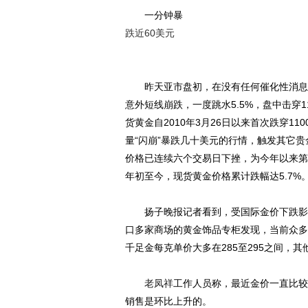
一分钟暴
跌近60美元
昨天亚市盘初，在没有任何催化性消息
意外短线崩跌，一度跳水5.5%，盘中击穿1
货黄金自2010年3月26日以来首次跌穿11
量“闪崩”暴跌几十美元的行情，触发其它贵
价格已连续六个交易日下挫，为今年以来第
年初至今，现货黄金价格累计跌幅达5.7%
扬子晚报记者看到，受国际金价下跌影响
口多家商场的黄金饰品专柜发现，当前众多
千足金每克单价大多在285至295之间，其
老凤祥
工作人员称，最近金价一直比较
销售是环比上升的。