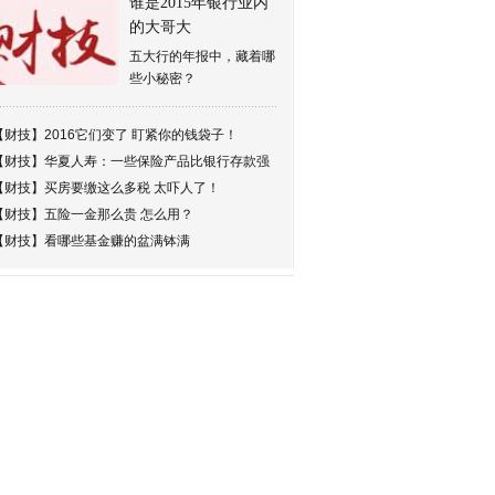
谁是2015年银行业内
的大哥大
五大行的年报中，藏着哪
些小秘密？
【财技】
2016它们变了 盯紧你的钱袋子！
【财技】
华夏人寿：一些保险产品比银行存款强
【财技】
买房要缴这么多税 太吓人了！
【财技】
五险一金那么贵 怎么用？
【财技】
看哪些基金赚的盆满钵满