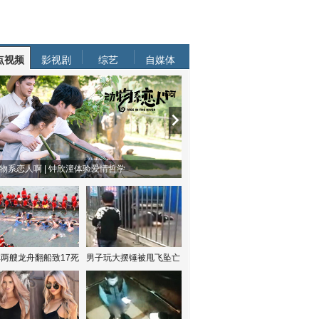
点视频
影视剧
综艺
自媒体
物系恋人啊 | 钟欣潼体验爱情哲学
南方有乔木 | “科创CP”渐入佳境
两艘龙舟翻船致17死
男子玩大摆锤被甩飞坠亡