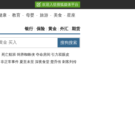
欢迎入驻搜狐媒体平台
健康
-
教育
-
母婴
-
旅游
-
美食
-
星座
银行
|
保险
|
黄金
|
外汇
|
期货
：
死亡航班
饲养蜘蛛侠
夺命房间
引力双眼皮
：
非正常事件
夏至未至
深夜食堂
楚乔传
刺客列传