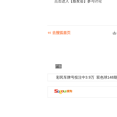
点击进入
【股友会】
参与讨论
广告
彩民车牌号投注中3.9万
双色球148期