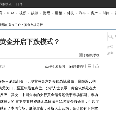
我的搜狐
邮件
育
-
NBA
-
视频
-
娱谈
-
财经
-
世相
-
科技
-
汽车
-
房产
-
时尚
-
资讯的黄金门户
>
黄金市场分析
 黄金开启下跌模式？
热词
热剧
扫描到手机
来源
手机看新闻
保存到博客
有任何消息刺激下，现货
黄金
意外短线恐慌暴跌，暴跌近60美
00美元关口，至五年最低点位。分析人士表示，黄金依然处在大
反应；其次，中国公布的央行黄金储备远低于市场预期，市场
最大的 ETF专业投资
基金
单日抛售11吨黄金持仓量，引起了
续到了本周市场。展望后市，分析人士认为，金价仍有下降空