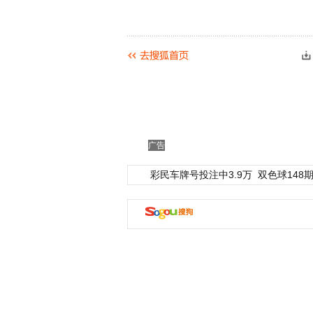
广告
彩民车牌号投注中3.9万
双色球148期