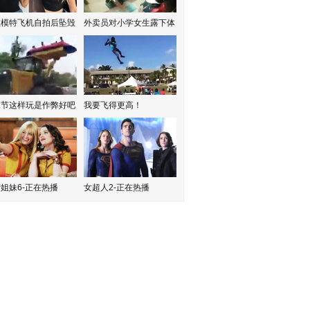
红模特飞机自拍后坠毁
外卖员对小学女生露下体
水节这样玩是作弊好吧
我要飞得更高！
姐妹6-正在热播
女超人2-正在热播