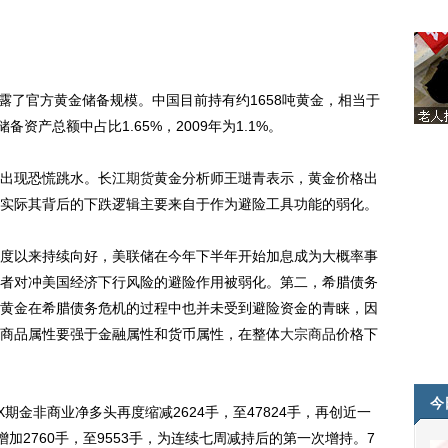
露了官方黄金储备规模。中国目前持有约1658吨黄金，相当于
资产总额中占比1.65%，2009年为1.1%。
出现恐慌跳水。长江
期货
黄金分析师王琎青表示，黄金价格出
实际其背后的下跌逻辑主要来自于作为避险工具功能的弱化。
以来持续向好，美联储在今年下半年开始加息成为大概率事
者对冲美国经济下行风险的避险作用被弱化。第二，希腊债务
黄金在希腊债务危机的过程中也并未受到避险资金的青睐，因
商品属性要强于金融属性和货币属性，在整体
大宗商品
价格下
今
期金非商业净多头再度缩减2624手，至47824手，再创近一
加2760手，至9553手，为连续七周减持后的第一次增持。7