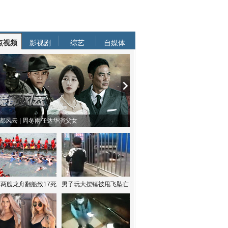
点视频
影视剧
综艺
自媒体
都风云 | 周冬雨任达华演父女
两艘龙舟翻船致17死
男子玩大摆锤被甩飞坠亡