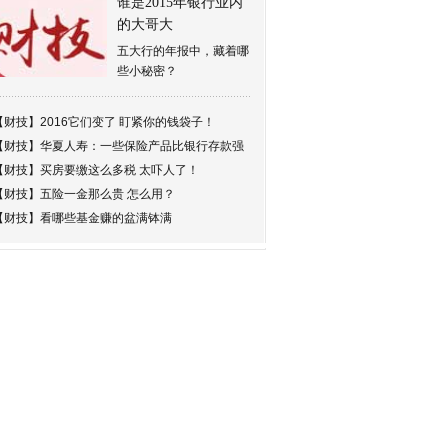
谁是2015年银行业内
的大哥大
五大行的年报中，藏着哪
些小秘密？
【财技】
2016它们变了 盯紧你的钱袋子！
【财技】
华夏人寿：一些保险产品比银行存款强
【财技】
买房要缴这么多税 太吓人了！
【财技】
五险一金那么贵 怎么用？
【财技】
看哪些基金赚的盆满钵满