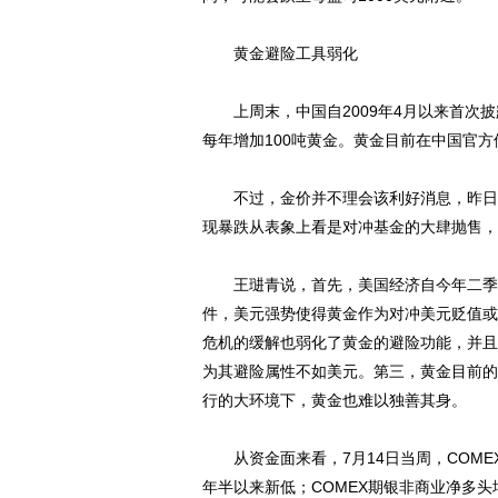
黄金避险工具弱化
上周末，中国自2009年4月以来首次披
每年增加100吨黄金。黄金目前在中国官方储备
不过，金价并不理会该利好消息，昨日
现暴跌从表象上看是对冲基金的大肆抛售，
王琎青说，首先，美国经济自今年二季度
件，美元强势使得黄金作为对冲美元贬值或
危机的缓解也弱化了黄金的避险功能，并且
为其避险属性不如美元。第三，黄金目前的
行的大环境下，黄金也难以独善其身。
从资金面来看，7月14日当周，COMEX
年半以来新低；COMEX期银非商业净多头增