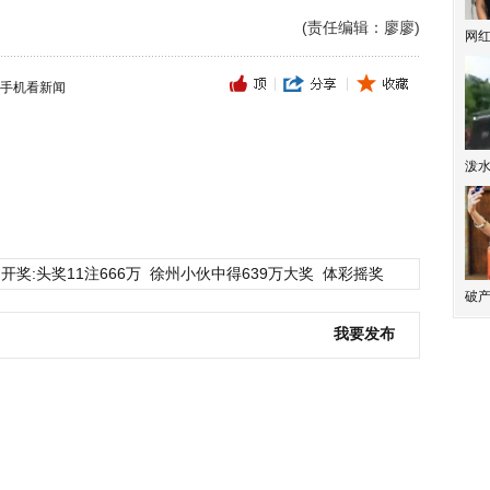
(责任编辑：廖廖)
网
手机看新闻
泼
开奖:头奖11注666万
徐州小伙中得639万大奖
体彩摇奖
破产
我要发布