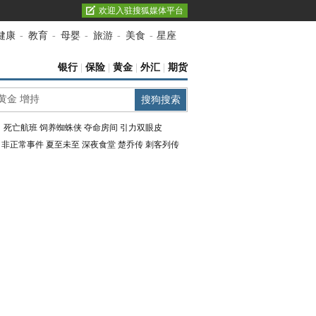
欢迎入驻搜狐媒体平台
健康
-
教育
-
母婴
-
旅游
-
美食
-
星座
银行
|
保险
|
黄金
|
外汇
|
期货
：
死亡航班
饲养蜘蛛侠
夺命房间
引力双眼皮
：
非正常事件
夏至未至
深夜食堂
楚乔传
刺客列传