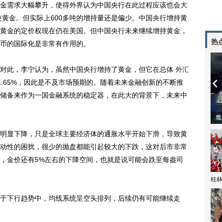
需求大幅攀升，使得外界认为中国央行在此过程应该也会大
吨黄金。但实际上600多吨的增持量还是偏少。中国央行增持黄
黄金的定价权现在仍在美国。但中国央行未来继续增持黄金，
热
币的国际化是非常有作用的。
此，李宁认为，虽然中国央行增持了黄金，但它在总体
外汇
了1.65%，因此是不及市场预期的。随着未来金融创新的不断推
储备来作为一国金融系统的稳定器，在此大的背景下，未来中
潼体验爱情哲学
南方有乔木 | “科创CP”渐入佳境
魔
显下降，只是全球主要经济体的通胀水平开始下滑，导致黄
动性的困扰，很少的抛盘都能引起较大的下跌，这对后市非常
，金价还有5%左右的下降空间，也就是说可能会跌至每盎司
桂林
下行趋势中，均线系统呈空头排列，后续仍有可能继续走