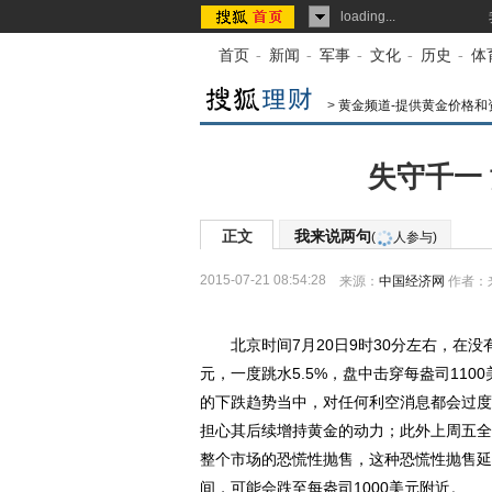
loading...
首页
-
新闻
-
军事
-
文化
-
历史
-
体
>
黄金频道-提供黄金价格和
失守千一
正文
我来说两句
(
人参与)
2015-07-21 08:54:28
来源：
中国经济网
作者：
北京时间7月20日9时30分左右，在没
元，一度跳水5.5%，盘中击穿每盎司11
的下跌趋势当中，对任何利空消息都会过度
担心其后续增持黄金的动力；此外上周五全球
整个市场的恐慌性抛售，这种恐慌性抛售延
间，可能会跌至每盎司1000美元附近。