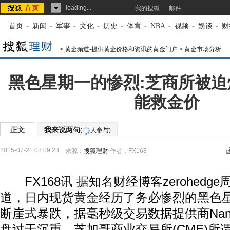
loading...
我的搜狐
邮件
首页
-
新闻
-
军事
-
文化
-
历史
-
体育
-
NBA
-
视频
-
娱谈
-
财
>
黄金频道-提供黄金价格和资讯的黄金门户
>
黄金市场分析
黑色星期一的惨烈:芝商所被
能救金价
正文
我来说两句
(
人参与)
2015-07-21 08:09:23
来源：
搜狐理财
作者：FX168
FX168讯 据知名财经博客zerohedge周
道，日内现货
黄金
经历了务必惨烈的黑色
断崖式暴跌，据毫秒级交易数据提供商Nan
盘过于沉重，芝加哥商业交易所(CME)所谓