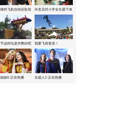
红模特飞机自拍后坠毁
外卖员对小学女生露下体
水节这样玩是作弊好吧
我要飞得更高！
姐妹6-正在热播
女超人2-正在热播