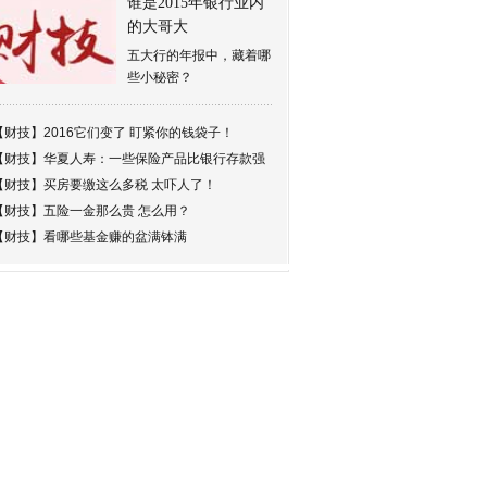
谁是2015年银行业内
的大哥大
五大行的年报中，藏着哪
些小秘密？
【财技】
2016它们变了 盯紧你的钱袋子！
【财技】
华夏人寿：一些保险产品比银行存款强
【财技】
买房要缴这么多税 太吓人了！
【财技】
五险一金那么贵 怎么用？
【财技】
看哪些基金赚的盆满钵满