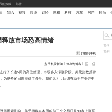
我的搜狐
邮件
育
-
NBA
-
视频
-
娱谈
-
财经
-
世相
-
科技
-
汽车
-
房产
-
时尚
-
调释放市场恐高情绪
热词
热剧
扫描到手机
手机看新闻
保存到博客
后进行了长达5周的高位整理，市场步入滞涨阶段。美元指数反弹
，为糖价的回调提供了条件。我们认为，回调有助于产业链中
。
等因素影响，美元指数在本周的前三个交易日从93点上涨至