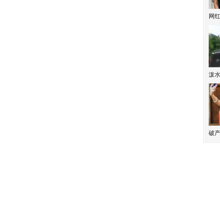
网
泼
破产