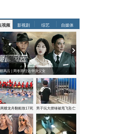
点视频
影视剧
综艺
自媒体
都风云 | 周冬雨任达华演父女
两艘龙舟翻船致17死
男子玩大摆锤被甩飞坠亡