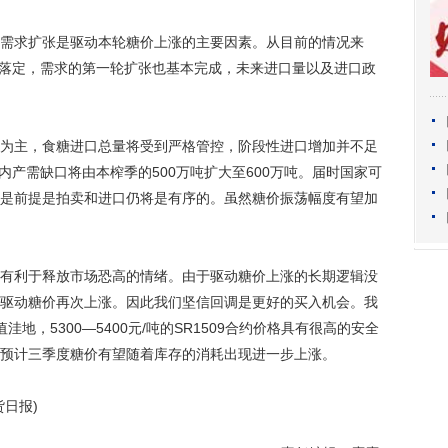
求扩张是驱动本轮糖价上涨的主要因素。从目前的情况来
将尘埃落定，需求的第一轮扩张也基本完成，未来进口量以及进口政
主，食糖进口总量将受到严格管控，阶段性进口增加并不足
季国内产需缺口将由本榨季的500万吨扩大至600万吨。届时国家可
是前提是拍卖和进口仍将是有序的。虽然糖价振荡幅度有望加
利于释放市场恐高的情绪。由于驱动糖价上涨的长期逻辑没
驱动糖价再次上涨。因此我们坚信回调是更好的买入机会。我
洼地，5300—5400元/吨的SR1509合约价格具有很高的安全
预计三季度糖价有望随着库存的消耗出现进一步上涨。
日报)