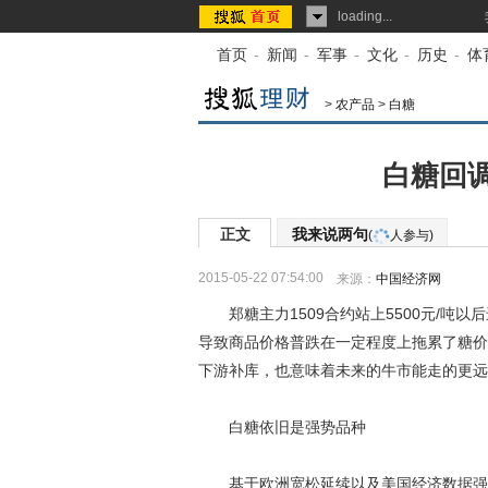
loading...
首页
-
新闻
-
军事
-
文化
-
历史
-
体
>
农产品
>
白糖
白糖回
正文
我来说两句
(
人参与)
2015-05-22 07:54:00
来源：
中国经济网
郑糖主力1509合约站上5500元/吨以
导致商品价格普跌在一定程度上拖累了糖价
下游补库，也意味着未来的牛市能走的更远
白糖依旧是强势品种
基于欧洲宽松延续以及美国经济数据强劲