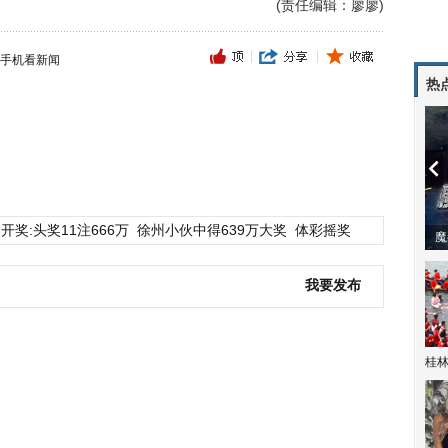
(责任编辑：廖廖)
手机看新闻
热
开奖:头奖11注666万
徐州小伙中得639万大奖
体彩摇奖
潼体验爱情哲学
南方有乔木 | “科创CP”渐入佳境
魔
我要发布
桂林