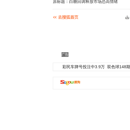
原标题：白糖回调释放市场恐高情绪
广告
彩民车牌号投注中3.9万
双色球148期
动物系恋人啊 | 钟欣