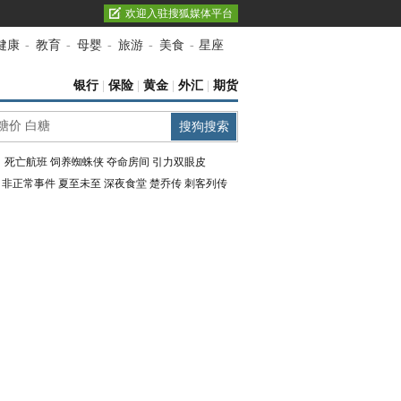
欢迎入驻搜狐媒体平台
健康
-
教育
-
母婴
-
旅游
-
美食
-
星座
银行
|
保险
|
黄金
|
外汇
|
期货
：
死亡航班
饲养蜘蛛侠
夺命房间
引力双眼皮
：
非正常事件
夏至未至
深夜食堂
楚乔传
刺客列传