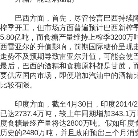
巴西方面，首先，尽管传言巴西持续降
榨季开工，但市场方面普遍预计巴西新榨
5.80亿吨，而食糖产量维持上榨季3200
西雷亚尔的升值影响，前期国际糖价呈现
走势不及预期导致雷亚尔升值，可能会使巴
最后，巴西的酒精和食糖原料都是甘蔗，
动物系恋人啊 | 钟欣潼体验爱情哲学
南方
要供应国内市场，即便增加汽油中的酒精
比较有限。
印度方面，截至4月30日，印度2014/2
已达2737.4万吨，较上年同期增加343.
度食糖最终产量将达2800万吨。假如印
历史的2480万吨，并且政府预留三个月消