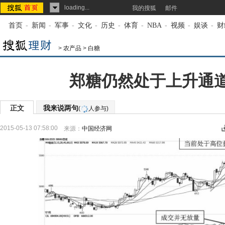
loading...
我的搜狐
邮件
首页
-
新闻
-
军事
-
文化
-
历史
-
体育
-
NBA
-
视频
-
娱谈
-
财
>
农产品
>
白糖
郑糖仍然处于上升通道
正文
我来说两句
(
人参与)
2015-05-13 07:58:00
来源：
中国经济网