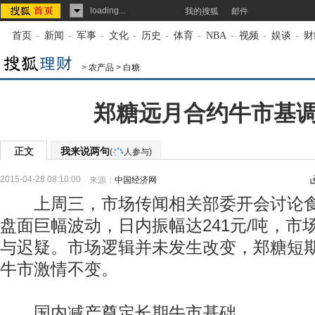
loading...
我的搜狐
邮件
首页
-
新闻
-
军事
-
文化
-
历史
-
体育
-
NBA
-
视频
-
娱谈
-
财
>
农产品
>
白糖
郑糖远月合约牛市基
正文
我来说两句
(
人参与)
2015-04-28 08:10:00
来源：
中国经济网
上周三，市场传闻相关部委开会讨论食
盘面巨幅波动，日内振幅达241元/吨，市
与迟疑。市场逻辑并未发生改变，郑糖短
牛市激情不变。
国内减产奠定长期牛市基础