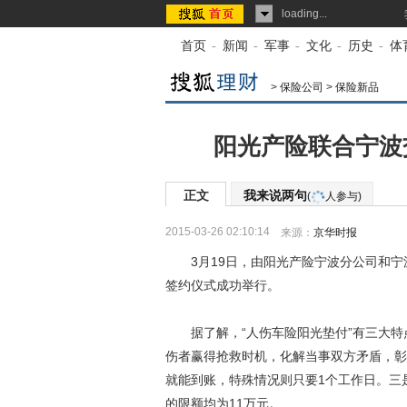
loading...
首页
-
新闻
-
军事
-
文化
-
历史
-
体
>
保险公司
>
保险新品
阳光产险联合宁波
正文
我来说两句
(
人参与)
2015-03-26 02:10:14
来源：
京华时报
3月19日，由阳光产险宁波分公司和宁波
签约仪式成功举行。
据了解，“人伤车险阳光垫付”有三大特
伤者赢得抢救时机，化解当事双方矛盾，彰
就能到账，特殊情况则只要1个工作日。三
的限额均为11万元。