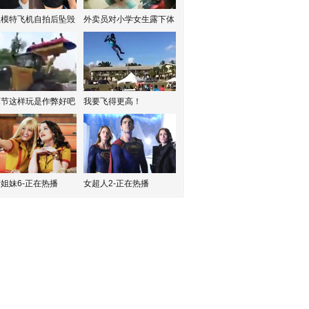
红模特飞机自拍后坠毁
外卖员对小学女生露下体
水节这样玩是作弊好吧
我要飞得更高！
姐妹6-正在热播
女超人2-正在热播