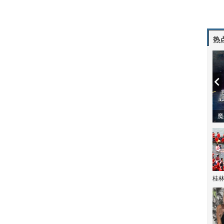
热
动物系恋人啊 | 钟欣潼体验爱情哲学
南
桂林