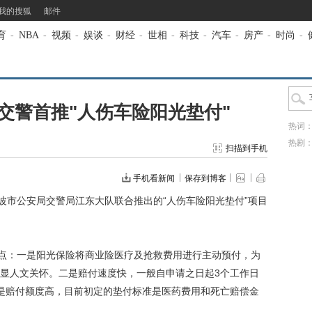
我的搜狐
邮件
育
-
NBA
-
视频
-
娱谈
-
财经
-
世相
-
科技
-
汽车
-
房产
-
时尚
-
交警首推"人伤车险阳光垫付"
热词
热剧
扫描到手机
手机看新闻
保存到博客
市公安局交警局江东大队联合推出的“人伤车险阳光垫付”项目
点：一是阳光保险将商业险医疗及抢救费用进行主动预付，为
显人文关怀。二是赔付速度快，一般自申请之日起3个工作日
是赔付额度高，目前初定的垫付标准是医药费用和死亡赔偿金