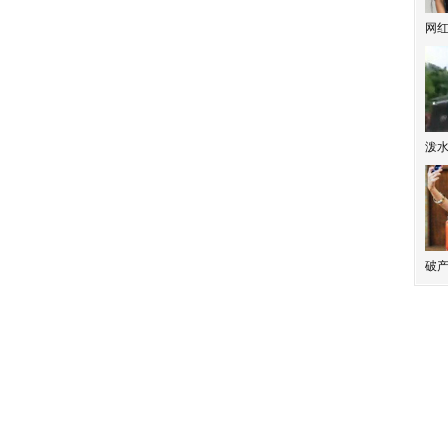
网
泼
破产