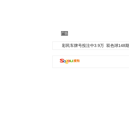
广告
彩民车牌号投注中3.9万
双色球148期