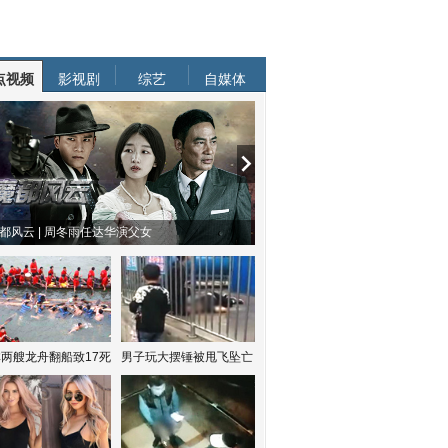
点视频
影视剧
综艺
自媒体
方有乔木 | “科创CP”渐入佳境
魔都风云 | 周冬雨任达华演父女
两艘龙舟翻船致17死
男子玩大摆锤被甩飞坠亡