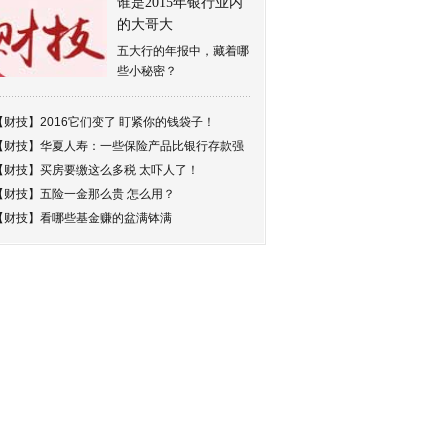
谁是2015年银行业内
的大哥大
五大行的年报中，藏着哪
些小秘密？
【财技】
2016它们变了 盯紧你的钱袋子！
【财技】
华夏人寿：一些保险产品比银行存款强
【财技】
买房要缴这么多税 太吓人了！
【财技】
五险一金那么贵 怎么用？
【财技】
看哪些基金赚的盆满钵满