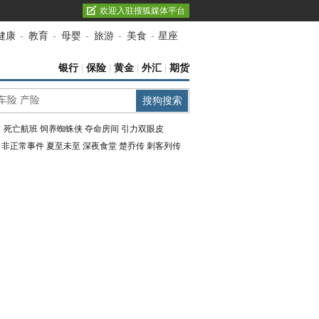
欢迎入驻搜狐媒体平台
健康
-
教育
-
母婴
-
旅游
-
美食
-
星座
银行
|
保险
|
黄金
|
外汇
|
期货
：
死亡航班
饲养蜘蛛侠
夺命房间
引力双眼皮
：
非正常事件
夏至未至
深夜食堂
楚乔传
刺客列传