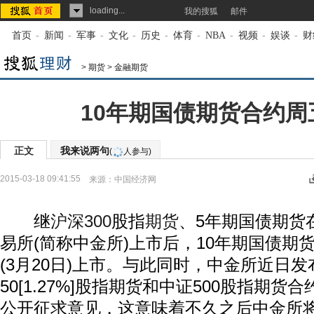
loading...
我的搜狐
邮件
首页
-
新闻
-
军事
-
文化
-
历史
-
体育
-
NBA
-
视频
-
娱谈
-
财
>
期货
>
金融期货
10年期国债期货合约周
正文
我来说两句
(
人参与)
2015-03-18 09:41:55
来源：
中国经济网
继
沪深300
股指
期货
、5年期国债期货
易所(简称中金所)上市后，10年期国债期
(3月20日)上市。与此同时，中金所近日
50[1.27%]股指期货和中证500股指期
公开征求意见，这意味着不久之后中金所