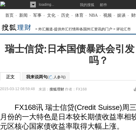
loading...
我的搜狐
邮件
首页
-
新闻
-
军事
-
文化
-
历史
-
体育
-
NBA
-
视频
-
娱谈
-
财
>
外汇频道-提供外汇行情和各国外汇资讯的门户
>
评论汇市
瑞士信贷:日本国债暴跌会引
吗？
正文
我来说两句
(
人参与)
2015-03-12 08:59:48
来源：
搜狐理财
作者：FX168
FX168讯 瑞士信贷(Credit Suisse)周
月份的一大特色是日本较长期债收益率相较
元区核心国家债收益率取得大幅上涨。