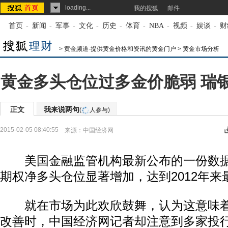
loading...
我的搜狐
邮件
首页
-
新闻
-
军事
-
文化
-
历史
-
体育
-
NBA
-
视频
-
娱谈
-
财
>
黄金频道-提供黄金价格和资讯的黄金门户
>
黄金市场分析
黄金多头仓位过多金价脆弱 瑞
正文
我来说两句
(
人参与)
2015-02-05 08:40:55
来源：
中国经济网
美国金融监管机构最新公布的一份数
期权净多头仓位显著增加，达到2012年来
就在市场为此欢欣鼓舞，认为这意味着
改善时，中国经济网记者却注意到多家投