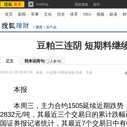
loading...
我的搜狐
邮件
首页
-
新闻
-
军事
-
文化
-
历史
-
体育
-
NBA
-
视频
-
娱谈
-
财
>
期货
>
农产品
豆粕三连阴 短期料继
正文
我来说两句
(
人参与)
2014-12-25 09:40:16
来源：
中证网-中国证券报
作者：王姣
本报
本周三，主力合约1505延续近期跌势，日
2832元/吨，其最近三个交易日的累计跌
国证券报记者统计，其最近7个交易日中有