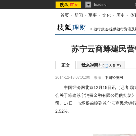
loading...
首页
-
新闻
-
军事
-
文化
-
历史
-
体
>
银行频道-提供银行资讯及
苏宁云商筹建民营银
正文
我来说两句
(
人参与)
2014-12-18 07:01:00
来源：
中国经济网
中国经济网北京12月18日讯（记者 魏
会关于筹建苏宁消费金融有限公司的批复》（
司。17日，市场提前嗅到苏宁云商民营银
2.52%。