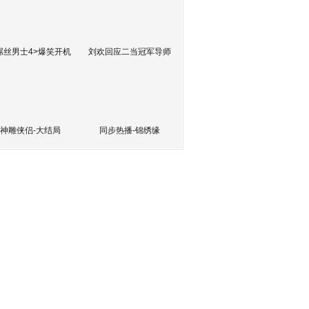
屌丝男士4>爆笑开机
刘欢回应二当冠军导师
神雕侠侣-大结局
同步热播-锦绣缘