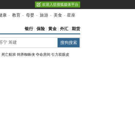
欢迎入驻搜狐媒体平台
健康
-
教育
-
母婴
-
旅游
-
美食
-
星座
银行
|
保险
|
黄金
|
外汇
|
期货
：
死亡航班
饲养蜘蛛侠
夺命房间
引力双眼皮