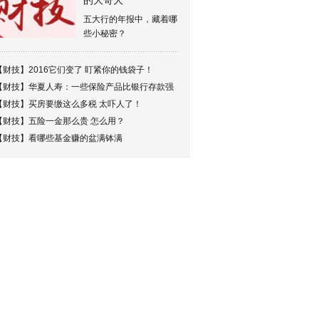
的大哥大
五大行的年报中，藏着哪
些小秘密？
【财技】
2016它们变了 盯紧你的钱袋子！
【财技】
华夏人寿：一些保险产品比银行存款强
【财技】
买房要缴这么多税 太吓人了！
【财技】
五险一金那么贵 怎么用？
【财技】
看哪些基金赚的盆满钵满