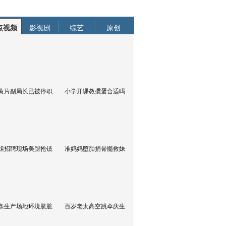
点视频
影视剧
综艺
原创
黄片副局长已被停职
小学开课教掼蛋合适吗
姐招聘现场美腿抢镜
准妈妈堕胎捐骨髓救妹
条生产场地环境肮脏
百岁老太高空跳伞庆生