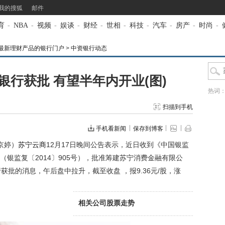
我的搜狐
邮件
育
-
NBA
-
视频
-
娱谈
-
财经
-
世相
-
科技
-
汽车
-
房产
-
时尚
-
最新理财产品的银行门户
>
中资银行动态
行获批 有望半年内开业(图)
热词
扫描到手机
手机看新闻
保存到博客
京婷）
苏宁云商
12月17日晚间公告表示，近日收到《中国银监
银监复〔2014〕905号），批准筹建苏宁消费金融有限公
行获批的消息，午后盘中拉升，截至收盘
，报9.36元/股，涨
相关公司股票走势