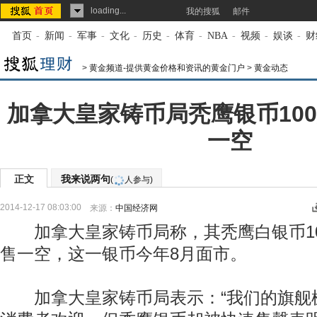
loading...
我的搜狐
邮件
首页
-
新闻
-
军事
-
文化
-
历史
-
体育
-
NBA
-
视频
-
娱谈
-
财
>
黄金频道-提供黄金价格和资讯的黄金门户
>
黄金动态
加拿大皇家铸币局秃鹰银币10
一空
正文
我来说两句
(
人参与)
2014-12-17 08:03:00
来源：
中国经济网
加拿大皇家铸币局称，其秃鹰白银币10
售一空，这一银币今年8月面市。
加拿大皇家铸币局表示：“我们的旗舰