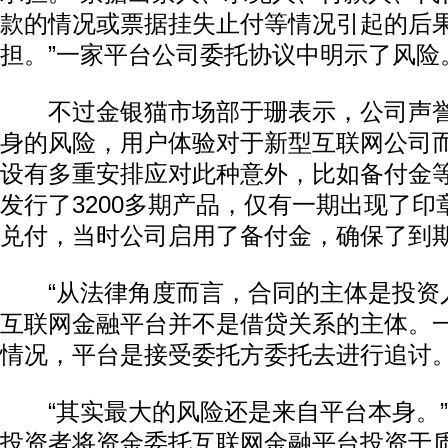
款的情况或票据挂失止付等情况引起的后
担。”一家平台公司委托协议中明示了风险
不过金银猫市场部于珊表示，公司声誉
身的风险，用户体验对于新型互联网公司
设有多重安排应对此种意外，比如备付金
发行了3200多期产品，仅有一期出现了
兑付，当时公司启用了备付金，确保了到
“从法律角度而言，合同的主体是投资
互联网金融平台并不是借贷关系的主体。
情况，平台是接受委托方委托去进行追讨。
“其实最大的风险还是来自平台本身。”
投资者将资金委托互联网金融平台投资于