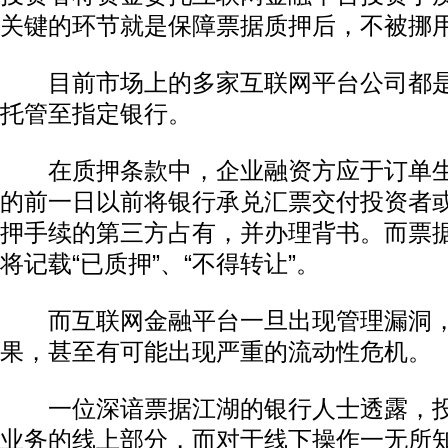
关键的环节就是保障票据质押后，不被挪
目前市场上的多家互联网平台公司都是
托管至指定银行。
在质押条款中，企业融资方应于订单生
的前一日以前将银行承兑汇票交付投资者
押手续的第三方占有，并办理背书。而票
将记载“已质押”、“不得转让”。
而互联网金融平台一旦出现管理漏洞，
果，甚至有可能出现严重的流动性危机。
一位深谙票据江湖的银行人士透露，投
业务的线上部分，而对于线下操作一无所