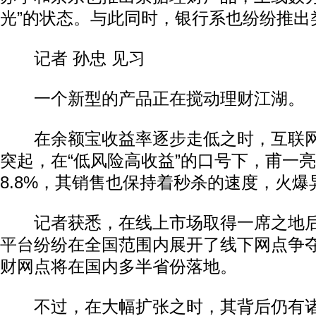
光”的状态。与此同时，银行系也纷纷推出
记者 孙忠 见习
一个新型的产品正在搅动理财江湖。
在余额宝收益率逐步走低之时，互联网
突起，在“低风险高收益”的口号下，甫一
8.8%，其销售也保持着秒杀的速度，火爆
记者获悉，在线上市场取得一席之地后
平台纷纷在全国范围内展开了线下网点争
财网点将在国内多半省份落地。
不过，在大幅扩张之时，其背后仍有诸