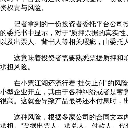
资权责与风险。
记者拿到的一份投资者委托平台公司投
的委托书中显示，对于“质押票据的真实性
以及出票人、背书人等相关瑕疵，由委托人
这意味着投资者需要熟悉票据质押和承
承担风险。
在小票江湖还流行着“挂失止付”的风险
小型企业开立，其由于各种纠纷或者是蓄
很高。这就会导致产品最终还本付息时，
这种风险，根据多家公司的合同文本内
承担。“票据出票人、承兑人、付款人、代