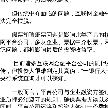
但传统中介面临的问题，互联网金融平
法完全摆脱。
假票和瑕疵票问题是影响此类产品的核
网平台公司，多从企业、票据中介收票，
疵问题，都将影响最后的投资收益率。
“目前诸多互联网金融平台公司的质押
传，但投资人很难判定其真伪，”一银行人
央行系统查询才可以获知。
一般而言，平台公司与企业融资方签订
业质押必须遵守的规则，确保票据无误以
同时，平台公司还将和投资人签订一份委