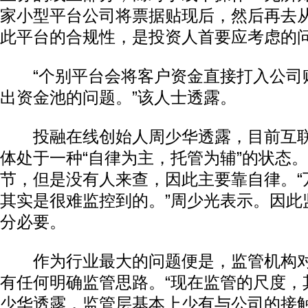
家小型平台公司将票据贴现后，然后再去
此平台的合规性，是投资人首要应考虑的
“个别平台会将客户资金直接打入公司
出资金池的问题。”该人士透露。
投融在线创始人周少华透露，目前互联
体处于一种“自律为主，托管为辅”的状态
节，但是没有人来查，因此主要靠自律。“
其实是很难监控到的。”周少光表示。因此
分必要。
作为行业最大的问题便是，监管机构对
有任何明确监管思路。“现在监管的尺度，
少华透露，监管层基本上少有与公司的接