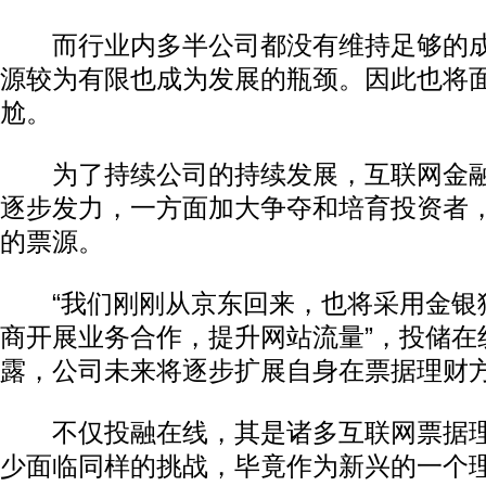
而行业内多半公司都没有维持足够的成
源较为有限也成为发展的瓶颈。因此也将
尬。
为了持续公司的持续发展，互联网金融
逐步发力，一方面加大争夺和培育投资者
的票源。
“我们刚刚从京东回来，也将采用金银
商开展业务合作，提升网站流量”，投储在
露，公司未来将逐步扩展自身在票据理财
不仅投融在线，其是诸多互联网票据理
少面临同样的挑战，毕竟作为新兴的一个