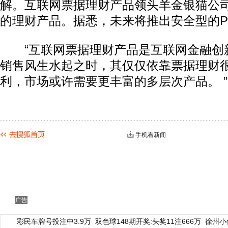
解。互联网票据理财产品领头羊金银猫公
的理财产品。据悉，未来将推出安全型的P
“互联网票据理财产品是互联网金融创
销售风生水起之时，其仅仅依靠票据理财
利，市场或许需要更丰富的多层次产品。 
手机看新闻
广告
彩民车牌号投注中3.9万
双色球148期开奖:头奖11注666万
徐州小