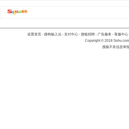
设置首页
-
搜狗输入法
-
支付中心
-
搜狐招聘
-
广告服务
-
客服中心
Copyright
©
2018 Sohu.com 
搜狐不良信息举