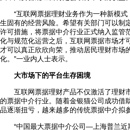
“互联网票据理财业务作为一种新模式
生固有的经营风险。希望有关部门可以制
许可措施，将票据中介行业正式纳入监管
化与规范化运营之后，互联网票据市场才
才可以真正欣欣向荣，推动居民理财市场
化。”一业内人士表示。
大市场下的平台生存困境
互联网票据理财产品不仅激活了理财市
的票据中介行业。随着金银猫公司成功借
品逐渐扭亏，越来越多的传统票据中介拟
“中国最大票据中介公司—上海普兰近