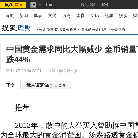
loading...
我的搜狐
邮件
首页
-
新闻
-
军事
-
文化
-
历史
-
体育
-
NBA
-
视频
-
娱谈
-
财
>
黄金频道-提供黄金价格和资讯的黄金门户
>
黄金动态
中国黄金需求同比大幅减少 金币销量
跌44%
2014-07-29 08:22:01
来源：
南方都市报
正文
我来说两句
(
人参与)
推荐
2013年，散户的大举买入曾助推中国
为全球最大的
黄金
消费国。汤森路透黄金