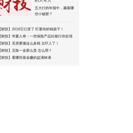
的大哥大
五大行的年报中，藏着哪
些小秘密？
【财技】
2016它们变了 盯紧你的钱袋子！
【财技】
华夏人寿：一些保险产品比银行存款强
【财技】
买房要缴这么多税 太吓人了！
【财技】
五险一金那么贵 怎么用？
【财技】
看哪些基金赚的盆满钵满