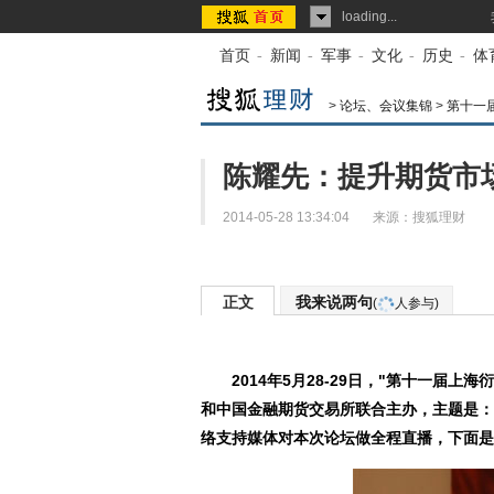
loading...
首页
-
新闻
-
军事
-
文化
-
历史
-
体
>
论坛、会议集锦
>
第十一
陈耀先：提升期货市
2014-05-28 13:34:04
来源：
搜狐理财
正文
我来说两句
(
人参与)
2014年5月28-29日，"第十一届
和中国金融期货交易所联合主办，主题是：
络支持媒体对本次论坛做全程直播，下面是