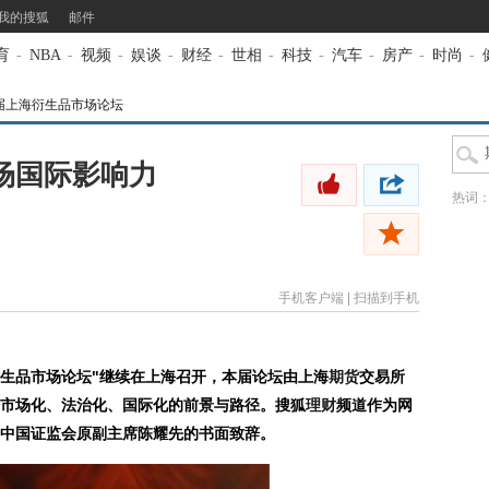
我的搜狐
邮件
育
-
NBA
-
视频
-
娱谈
-
财经
-
世相
-
科技
-
汽车
-
房产
-
时尚
-
届上海衍生品市场论坛
场国际影响力
热词
手机客户端
|
扫描到手机
上海衍生品市场论坛"继续在上海召开，本届论坛由上海
期货
交易所
市场化、法治化、国际化的前景与路径。搜狐
理财
频道作为网
中国证监会原副主席陈耀先的书面致辞。