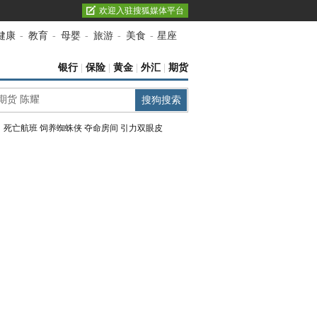
欢迎入驻搜狐媒体平台
健康
-
教育
-
母婴
-
旅游
-
美食
-
星座
银行
|
保险
|
黄金
|
外汇
|
期货
：
死亡航班
饲养蜘蛛侠
夺命房间
引力双眼皮