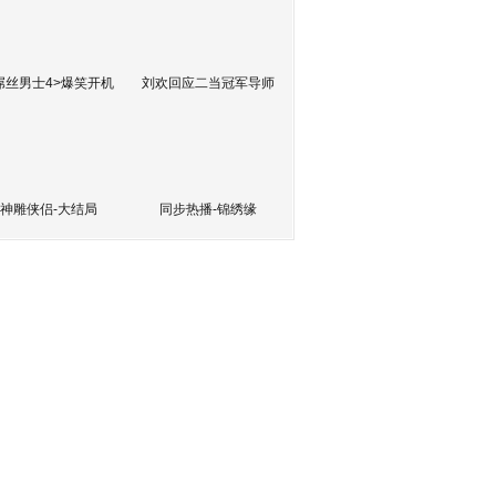
屌丝男士4>爆笑开机
刘欢回应二当冠军导师
神雕侠侣-大结局
同步热播-锦绣缘