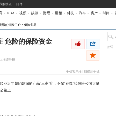
我的搜狐
邮件
育
-
NBA
-
视频
-
娱谈
-
财经
-
世相
-
科技
-
汽车
-
房产
-
时尚
-
资讯的保险门户
>
保险业界
症 危险的保险资金
热词
·上海证券报
手机客户端
|
扫描到手机
近年越陷越深的产品“三高”症，不仅“吞噬”掉保险公司大量
公路上