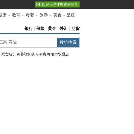
欢迎入驻搜狐媒体平台
健康
-
教育
-
母婴
-
旅游
-
美食
-
星座
银行
|
保险
|
黄金
|
外汇
|
期货
：
死亡航班
饲养蜘蛛侠
夺命房间
引力双眼皮