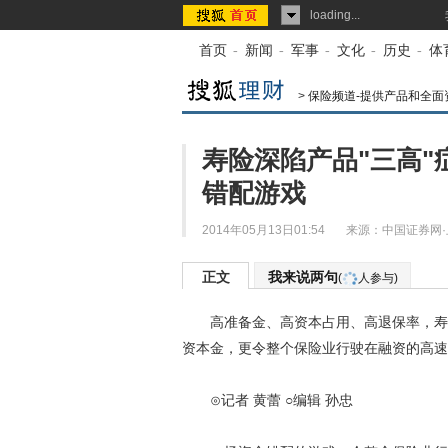
loading...
首页
-
新闻
-
军事
-
文化
-
历史
-
体
>
保险频道-提供产品和全面
寿险深陷产品"三高"
错配游戏
2014年05月13日01:54
来源：
中国证券网
正文
我来说两句
(
人参与)
高准备金、高资本占用、高退保率，寿险业
资本金，更令整个保险业行驶在融资的高速
⊙记者 黄蕾 ○编辑 孙忠