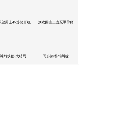
屌丝男士4>爆笑开机
刘欢回应二当冠军导师
神雕侠侣-大结局
同步热播-锦绣缘