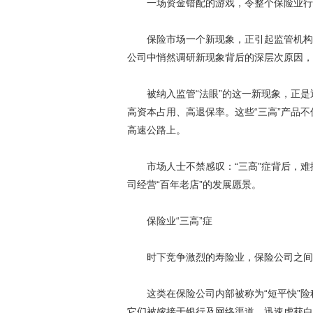
一场资金错配的游戏，令整个保险业行
保险市场一个新现象，正引起监管机构的
公司中悄然调研新现象背后的深层次原因，
被纳入监管“法眼”的这一新现象，正是近
高资本占用、高退保率。这些“三高”产品不
高速公路上。
市场人士不禁感叹：“三高”症背后，难掩
司经营“百年老店”的发展愿景。
保险业“三高”症
时下竞争激烈的寿险业，保险公司之间不
这类在保险公司内部被称为“短平快”险种
它们被嫁接于银行及网络渠道，迅速虏获白