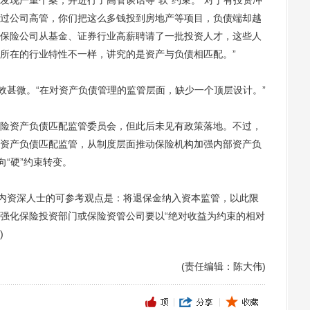
现严重个案，并进行了高管谈话等“软”约束。“对于有投资冲
过公司高管，你们把这么多钱投到房地产等项目，负债端却越
保险公司从基金、证券行业高薪聘请了一批投资人才，这些人
所在的行业特性不一样，讲究的是资产与负债相匹配。”
甚微。“在对资产负债管理的监管层面，缺少一个顶层设计。”
资产负债匹配监管委员会，但此后未见有政策落地。不过，
资产负债匹配监管，从制度层面推动保险机构加强内部资产负
向“硬”约束转变。
内资深人士的可参考观点是：将退保金纳入资本监管，以此限
强化保险投资部门或保险资管公司要以“绝对收益为约束的相对
)
(责任编辑：陈大伟)