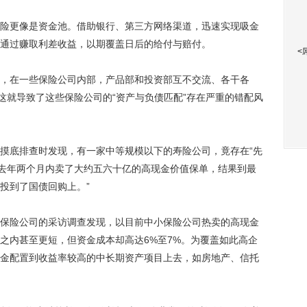
更像是资金池。借助银行、第三方网络渠道，迅速实现吸金
通过赚取利差收益，以期覆盖日后的给付与赔付。
<
在一些保险公司内部，产品部和投资部互不交流、各干各
这就导致了这些保险公司的“资产与负债匹配”存在严重的错配风
底排查时发现，有一家中等规模以下的寿险公司，竟存在“先
在去年两个月内卖了大约五六十亿的高现金价值保单，结果到最
投到了国债回购上。”
险公司的采访调查发现，以目前中小保险公司热卖的高现金
之内甚至更短，但资金成本却高达6%至7%。为覆盖如此高企
金配置到收益率较高的中长期资产项目上去，如房地产、信托