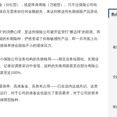
险（分红型），或是终身寿险（万能型）。只不过保险公司给
退保且无需承担任何金额损失，来达到将这些长期保险产品异化
热
的消费心理，是这些保险公司避开监管打“擦边球”的初衷。而
功能的长期险种，俨然变成了价格敏感性产品，即一旦市面上出
值保单便会面临不小的退保压力。
看
保险公司业务结构的失衡格局——期交业务短期化、长期业
。记者在调查采访中发现，这样的失衡局面甚至在部分寿险公
甚至近100%。
空
退保率、高准备金、高资本占用——已在业内达成共识。这类
运行，对于公司的准备金也提出了更高要求，对于公司的资本
保障型险种。
辣