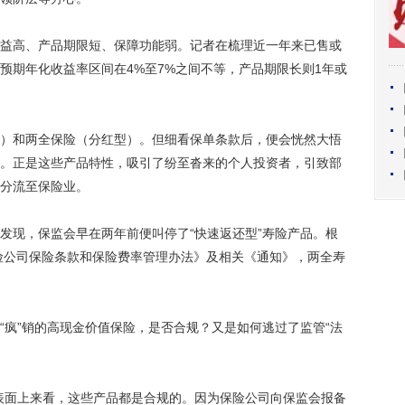
高、产品期限短、保障功能弱。记者在梳理近一年来已售或
预期年化收益率区间在4%至7%之间不等，产品期限长则1年或
和两全保险（分红型）。但细看保单条款后，便会恍然大悟
。正是这些产品特性，吸引了纷至沓来的个人投资者，引致部
分流至保险业。
现，保监会早在两年前便叫停了“快速返还型”寿险产品。根
保险公司保险条款和保险费率管理办法》及相关《通知》，两全寿
疯”销的高现金价值保险，是否合规？又是如何逃过了监管“法
面上来看，这些产品都是合规的。因为保险公司向保监会报备