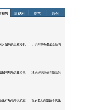
点视频
影视剧
综艺
原创
黄片副局长已被停职
小学开课教掼蛋合适吗
姐招聘现场美腿抢镜
准妈妈堕胎捐骨髓救妹
条生产场地环境肮脏
百岁老太高空跳伞庆生