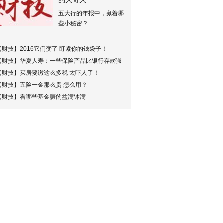
的大哥大
五大行的年报中，藏着哪
些小秘密？
【财技】
2016它们变了 盯紧你的钱袋子！
【财技】
华夏人寿：一些保险产品比银行存款强
【财技】
买房要缴这么多税 太吓人了！
【财技】
五险一金那么贵 怎么用？
【财技】
看哪些基金赚的盆满钵满